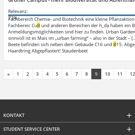
Relevanz:
73%
Fachbereich Chemie- und Biotechnik eine kleine Pflanzaktio
Fachbereic Cu
B
und anderen Bereichen der h_da haben ein Be
Anmeldungsmöglichkeiten sind hier zu finden. Urban Garden
sinnvoll ist es Mais im „urban farming“ – also in der Stadt –
Beete befinden sich neben dem Gebäude C16 und
B
15. Abge
Haardtring Abgepflastert! Staudenbeet
«
1
2
3
4
5
6
7
8
9
10
11
1
KONTAKT
STUDENT SERVICE CENTER