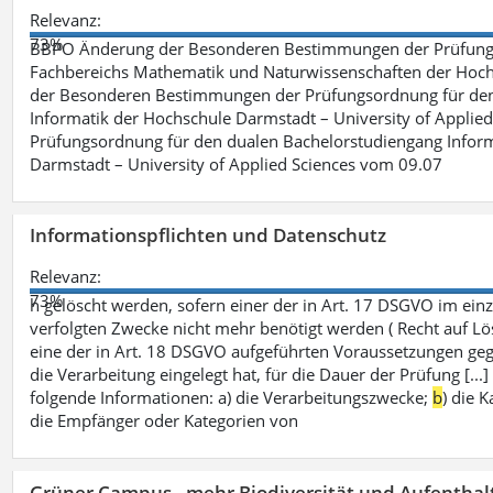
Relevanz:
73%
BBPO Änderung der Besonderen Bestimmungen der Prüfungso
Fachbereichs Mathematik und Naturwissenschaften der Hochs
der Besonderen Bestimmungen der Prüfungsordnung für den 
Informatik der Hochschule Darmstadt – University of Applie
Prüfungsordnung für den dualen Bachelorstudiengang Inform
Darmstadt – University of Applied Sciences vom 09.07
Informationspflichten und Datenschutz
Relevanz:
73%
h gelöscht werden, sofern einer der in Art. 17 DSGVO im einz
verfolgten Zwecke nicht mehr benötigt werden ( Recht auf Lös
eine der in Art. 18 DSGVO aufgeführten Voraussetzungen gege
die Verarbeitung eingelegt hat, für die Dauer der Prüfung [.
folgende Informationen: a) die Verarbeitungszwecke;
b
) die 
die Empfänger oder Kategorien von
Grüner Campus - mehr Biodiversität und Aufenthal