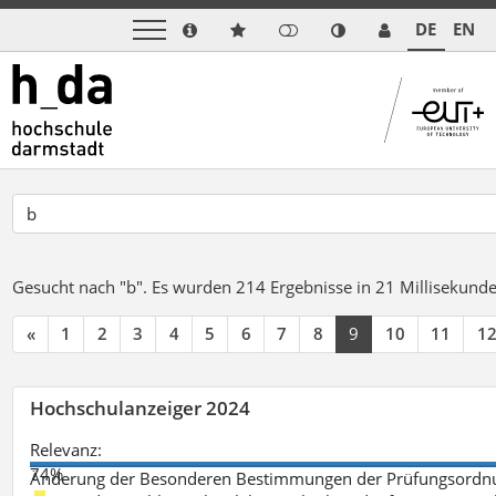
DE
EN
Gesucht nach "b".
Es wurden 214 Ergebnisse in 21 Millisekund
«
1
2
3
4
5
6
7
8
9
10
11
1
Hochschulanzeiger 2024
Relevanz:
74%
Änderung der Besonderen Bestimmungen der Prüfungsordnu