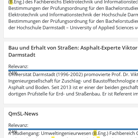
(
B
.Eng.) des Fachbereichs Elektrotechnik und Informationste
Bestimmungen der Prüfungsordnung für den Bachelorstudie
Elektrotechnik und Informationstechnik der Hochschule Darm
Bestimmungen der Prüfungsordnung für den Bachelorstudie
der Hochschule Darmstadt – University of Applied Sciences 
Bau und Erhalt von Straßen: Asphalt-Experte Vikto
Darmstadt
Relevanz:
74%
Universität Darmstadt (1996-2002) promovierte Prof. Dr. Vik
Ingenieurgesellschaft für Zuschlag- und Baustofftechnologie m
Asphalt und Boden. Seit 2013 ist er einer der beiden geschäf
dortigen Prüfstelle für Erd- und Straßenbau. Er ist Referent 
QmSL-News
Relevanz:
74%
n Studiengang: Umweltingenieurwesen (
B
.Eng.) Fachbereich