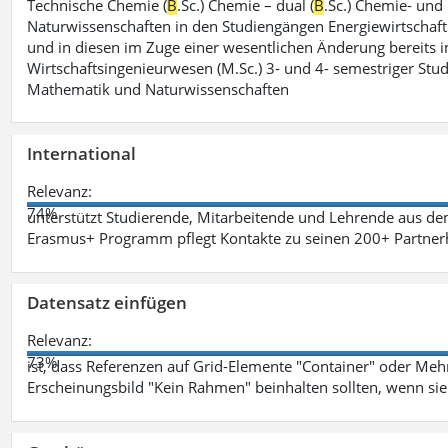
Technische Chemie (
B
.Sc.) Chemie – dual (
B
.Sc.) Chemie- und
Naturwissenschaften in den Studiengängen Energiewirtschaft
und in diesen im Zuge einer wesentlichen Änderung bereits im
Wirtschaftsingenieurwesen (M.Sc.) 3- und 4- semestriger St
Mathematik und Naturwissenschaften
International
Relevanz:
74%
unterstützt Studierende, Mitarbeitende und Lehrende aus de
Erasmus+ Programm pflegt Kontakte zu seinen 200+ Partnerh
Datensatz einfügen
Relevanz:
73%
ist, dass Referenzen auf Grid-Elemente "Container" oder Mehr
Erscheinungsbild "Kein Rahmen" beinhalten sollten, wenn sie