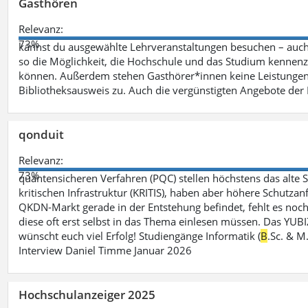
Gasthören
Relevanz:
73%
kannst du ausgewählte Lehrveranstaltungen besuchen – auc
so die Möglichkeit, die Hochschule und das Studium kennenz
können. Außerdem stehen Gasthörer*innen keine Leistungen 
Bibliotheksausweis zu. Auch die vergünstigten Angebote de
qonduit
Relevanz:
73%
quantensicheren Verfahren (PQC) stellen höchstens das alte S
kritischen Infrastruktur (KRITIS), haben aber höhere Schutzan
QKDN-Markt gerade in der Entstehung befindet, fehlt es noch 
diese oft erst selbst in das Thema einlesen müssen. Das YUBI
wünscht euch viel Erfolg! Studiengänge Informatik (
B
.Sc. & M
Interview Daniel Timme Januar 2026
Hochschulanzeiger 2025