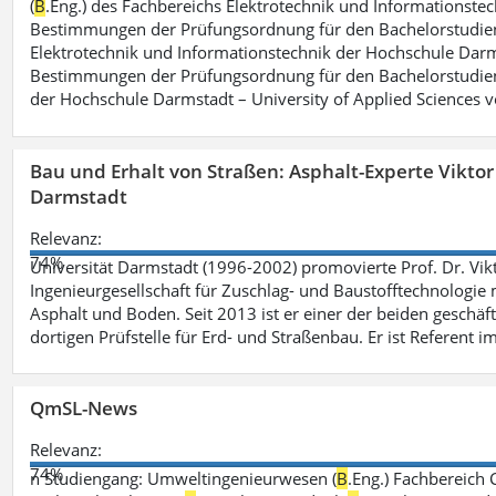
(
B
.Eng.) des Fachbereichs Elektrotechnik und Informationste
Bestimmungen der Prüfungsordnung für den Bachelorstudie
Elektrotechnik und Informationstechnik der Hochschule Darm
Bestimmungen der Prüfungsordnung für den Bachelorstudie
der Hochschule Darmstadt – University of Applied Sciences 
Bau und Erhalt von Straßen: Asphalt-Experte Vikto
Darmstadt
Relevanz:
74%
Universität Darmstadt (1996-2002) promovierte Prof. Dr. Vik
Ingenieurgesellschaft für Zuschlag- und Baustofftechnologie m
Asphalt und Boden. Seit 2013 ist er einer der beiden geschäf
dortigen Prüfstelle für Erd- und Straßenbau. Er ist Referent 
QmSL-News
Relevanz:
74%
n Studiengang: Umweltingenieurwesen (
B
.Eng.) Fachbereich