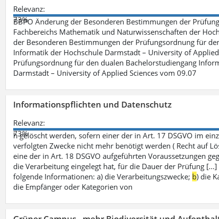
Relevanz:
73%
BBPO Änderung der Besonderen Bestimmungen der Prüfungso
Fachbereichs Mathematik und Naturwissenschaften der Hochs
der Besonderen Bestimmungen der Prüfungsordnung für den 
Informatik der Hochschule Darmstadt – University of Applie
Prüfungsordnung für den dualen Bachelorstudiengang Inform
Darmstadt – University of Applied Sciences vom 09.07
Informationspflichten und Datenschutz
Relevanz:
73%
h gelöscht werden, sofern einer der in Art. 17 DSGVO im einz
verfolgten Zwecke nicht mehr benötigt werden ( Recht auf Lös
eine der in Art. 18 DSGVO aufgeführten Voraussetzungen gege
die Verarbeitung eingelegt hat, für die Dauer der Prüfung [.
folgende Informationen: a) die Verarbeitungszwecke;
b
) die 
die Empfänger oder Kategorien von
Grüner Campus - mehr Biodiversität und Aufenthal