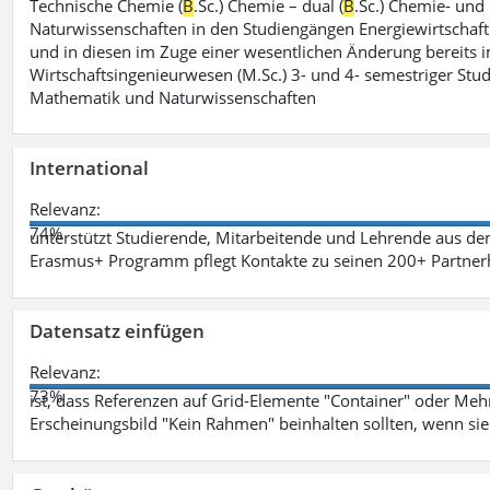
Technische Chemie (
B
.Sc.) Chemie – dual (
B
.Sc.) Chemie- und
Naturwissenschaften in den Studiengängen Energiewirtschaft
und in diesen im Zuge einer wesentlichen Änderung bereits im
Wirtschaftsingenieurwesen (M.Sc.) 3- und 4- semestriger St
Mathematik und Naturwissenschaften
International
Relevanz:
74%
unterstützt Studierende, Mitarbeitende und Lehrende aus de
Erasmus+ Programm pflegt Kontakte zu seinen 200+ Partnerh
Datensatz einfügen
Relevanz:
73%
ist, dass Referenzen auf Grid-Elemente "Container" oder Mehr
Erscheinungsbild "Kein Rahmen" beinhalten sollten, wenn sie