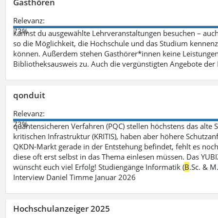
Gasthören
Relevanz:
73%
kannst du ausgewählte Lehrveranstaltungen besuchen – auc
so die Möglichkeit, die Hochschule und das Studium kennenz
können. Außerdem stehen Gasthörer*innen keine Leistungen 
Bibliotheksausweis zu. Auch die vergünstigten Angebote de
qonduit
Relevanz:
73%
quantensicheren Verfahren (PQC) stellen höchstens das alte S
kritischen Infrastruktur (KRITIS), haben aber höhere Schutzan
QKDN-Markt gerade in der Entstehung befindet, fehlt es noch 
diese oft erst selbst in das Thema einlesen müssen. Das YUBI
wünscht euch viel Erfolg! Studiengänge Informatik (
B
.Sc. & M
Interview Daniel Timme Januar 2026
Hochschulanzeiger 2025