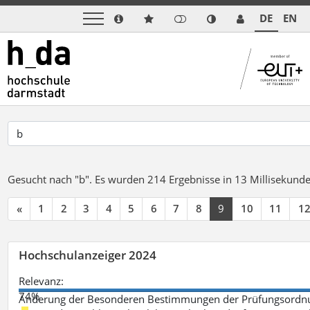
DE
EN
Gesucht nach "b".
Es wurden 214 Ergebnisse in 13 Millisekund
«
1
2
3
4
5
6
7
8
9
10
11
1
Hochschulanzeiger 2024
Relevanz:
74%
Änderung der Besonderen Bestimmungen der Prüfungsordnu