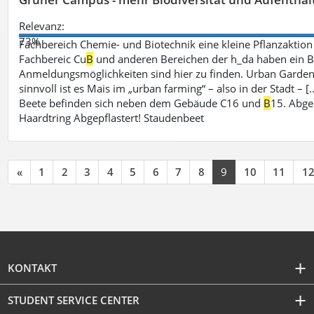
Relevanz:
73%
Fachbereich Chemie- und Biotechnik eine kleine Pflanzaktio
Fachbereic Cu
B
und anderen Bereichen der h_da haben ein Be
Anmeldungsmöglichkeiten sind hier zu finden. Urban Garden
sinnvoll ist es Mais im „urban farming“ – also in der Stadt –
Beete befinden sich neben dem Gebäude C16 und
B
15. Abge
Haardtring Abgepflastert! Staudenbeet
«
1
2
3
4
5
6
7
8
9
10
11
1
KONTAKT
STUDENT SERVICE CENTER