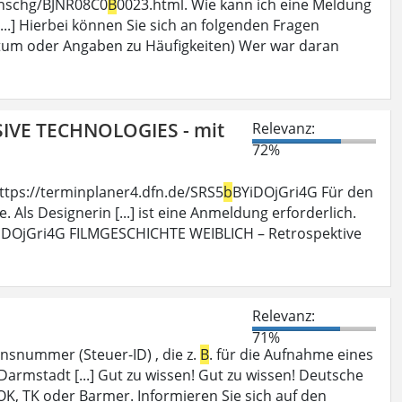
hinschg/BJNR08C0
B
0023.html. Wie kann ich eine Meldung
.] Hierbei können Sie sich an folgenden Fragen
tum oder Angaben zu Häufigkeiten) Wer war daran
SIVE TECHNOLOGIES - mit
Relevanz:
72%
ttps://terminplaner4.dfn.de/SRS5
b
BYiDOjGri4G Für den
 Als Designerin [...] ist eine Anmeldung erforderlich.
iDOjGri4G FILMGESCHICHTE WEIBLICH – Retrospektive
Relevanz:
71%
nsnummer (Steuer-ID) , die z.
B
. für die Aufnahme eines
armstadt [...] Gut zu wissen! Gut zu wissen! Deutsche
OK, TK oder Barmer. Informieren Sie sich auf den