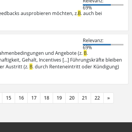
Relevanz:
69%
eedbacks ausprobieren möchten, z.
B
. auch bei
Relevanz:
69%
e Rahmenbedingungen und Angebote (z.
B
.
tigkeit, Gehalt, Incentives [...] Führungskräfte bleiben
r Austritt (z.
B
. durch Renteneintritt oder Kündigung)
15
16
17
18
19
20
21
22
»