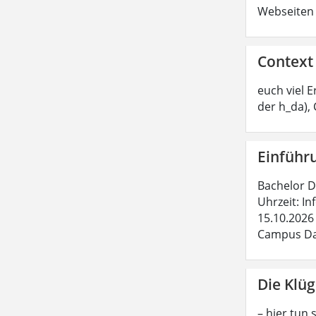
Webseiten 
Context
euch viel 
der h_da),
Einführ
Bachelor Da
Uhrzeit: In
15.10.2026 
Campus Dar
Die Klüg
– hier tun 