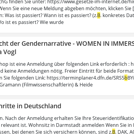
chG finden Sie unter: https://www.gesetze-im-internet.de/
enn Sie eine neue Meldung abgeben möchten, klicken Sie [..
n: Was ist passiert? Wann ist es passiert? (z.
B
. konkretes Da
Wo ist es passiert? Wie wurde
icht der Gendernarrative - WOMEN IN IMMER
a Vogl
op ist eine Anmeldung über folgenden Link erforderlich : h
d keine Anmeldungen nötig. Freier Eintritt für beide Formate.
en Sie folgenden Link: https://terminplaner4.dfn.de/SRS5
b
BY
 Gramann (Filmwissenschaftlerin) & Heide
hritte in Deutschland
n. Nach der Anmeldung erhalten Sie Ihre Steueridentifikatio
relevant ist. Wohnsitz in Darmstadt anmelden Wenn Sie in D
sen, bei denen Sie sich versichern können, sind z.
B
. DAK, A