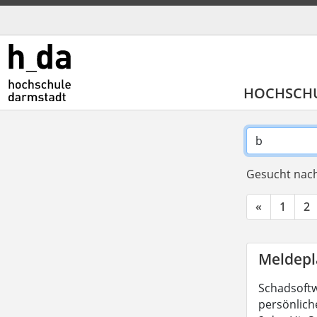
HOCHSCH
Gesucht nach
«
1
2
Meldepl
Schadsoftw
persönliche