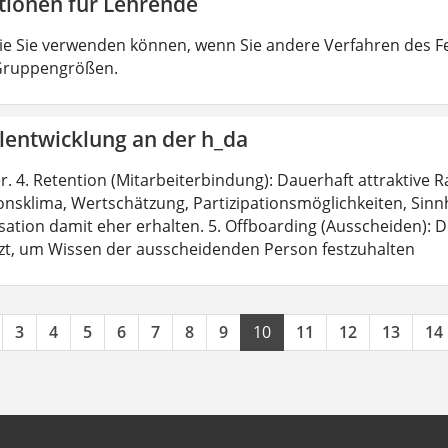
tionen für Lehrende
ie Sie verwenden können, wenn Sie andere Verfahren des F
 Gruppengrößen.
lentwicklung an der h_da
r. 4. Retention (Mitarbeiterbindung): Dauerhaft attraktiv
nsklima, Wertschätzung, Partizipationsmöglichkeiten, Sinnhaf
ation damit eher erhalten. 5. Offboarding (Ausscheiden): De
zt, um Wissen der ausscheidenden Person festzuhalten
3
4
5
6
7
8
9
10
11
12
13
14