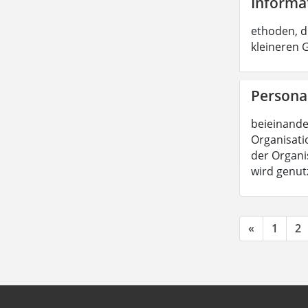
Informa
ethoden, d
kleineren
Persona
beieinande
Organisatio
der Organis
wird genut
«
1
2