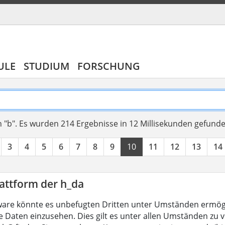
ULE
STUDIUM
FORSCHUNG
 "b".
Es wurden 214 Ergebnisse in 12 Millisekunden gefund
3
4
5
6
7
8
9
10
11
12
13
14
attform der h_da
are könnte es unbefugten Dritten unter Umständen ermögl
 Daten einzusehen. Dies gilt es unter allen Umständen zu ve