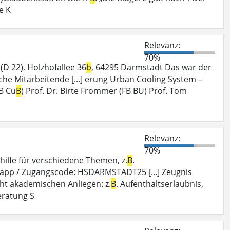
e K
Relevanz:
70%
D 22), Holzhofallee 36
b
, 64295 Darmstadt Das war der
he Mitarbeitende [...] erung Urban Cooling System –
B Cu
B
) Prof. Dr. Birte Frommer (FB BU) Prof. Tom
Relevanz:
70%
ilfe für verschiedene Themen, z.
B
.
w.app / Zugangscode: HSDARMSTADT25 [...] Zeugnis
cht akademischen Anliegen: z.
B
. Aufenthaltserlaubnis,
eratung S