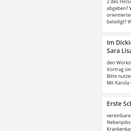
2 des HinS
abgeben? W
orientierte
beteiligt? 
Im Dick
Sara Lis
den Worksh
Vortrag sin
Bitte nutz
Mit Karola
Erste Sc
vereinbare
Nebenjobs 
Krankenkas