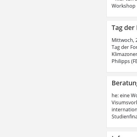
Workshop e
Tag der
Mittwoch, 
Tag der Fo
Klimazonen
Philipps (
Beratun
he: eine W
Visumsvorb
internatio
Studienfin