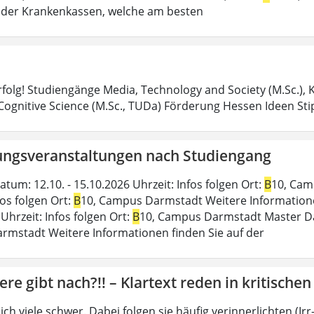
der Krankenkassen, welche am besten
Erfolg! Studiengänge Media, Technology and Society (M.Sc.)
 Cognitive Science (M.Sc., TUDa) Förderung Hessen Ideen S
ungsveranstaltungen nach Studiengang
tum: 12.10. - 15.10.2026 Uhrzeit: Infos folgen Ort:
B
10, Cam
fos folgen Ort:
B
10, Campus Darmstadt Weitere Informationen 
Uhrzeit: Infos folgen Ort:
B
10, Campus Darmstadt Master Datu
mstadt Weitere Informationen finden Sie auf der
ere gibt nach?!! – Klartext reden in kritische
sich viele schwer. Dabei folgen sie häufig verinnerlichten (I