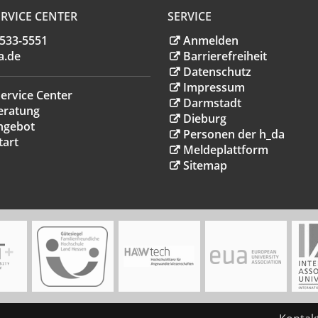
RVICE CENTER
SERVICE
.533-5551
Anmelden
a
.
de
Barrierefreiheit
Datenschutz
Impressum
ervice Center
Darmstadt
eratung
Dieburg
ngebot
Personen der h_da
tart
Meldeplattform
Sitemap