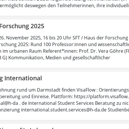
rmöglicht deswegen den Teilnehmerinnen, ihre individuell
 Forschung 2025
26. November 2025, 16 bis 20 Uhr SFT / Haus der Forschung (
rschung 2025: Rund 100 Professor:innen und wissenschaftlic
 im urbanen Raum Referent*innen: Prof. Dr. Vera Göhre (F
FB G) Kommunikation, Medien und gesellschaftlicher
g International
ohnung rund um Darmstadt finden VisaFlow : Orientierungsh
ereitung und Einreise. Plattform: https://platform.visaflo
nal@h-da . de International Student Services Beratung zu ni
anzierung international.student.services@h-da.de Studienb