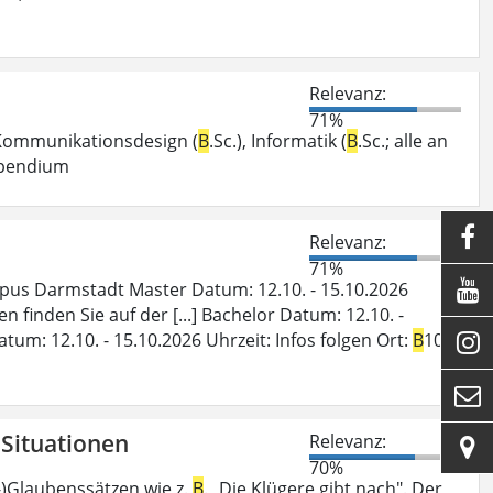
Relevanz:
71%
, Kommunikationsdesign (
B
.Sc.), Informatik (
B
.Sc.; alle an
tipendium

Relevanz:
71%

pus Darmstadt Master Datum: 12.10. - 15.10.2026
finden Sie auf der [...] Bachelor Datum: 12.10. -
m: 12.10. - 15.10.2026 Uhrzeit: Infos folgen Ort:
B
10,


n Situationen
Relevanz:

70%
rr-)Glaubenssätzen wie z.
B
. „Die Klügere gibt nach". Der