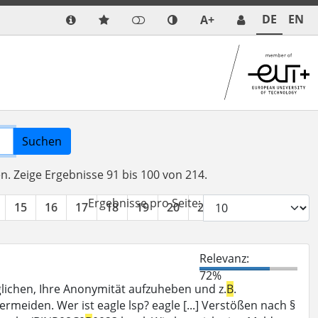
DE
EN
A+
Suchen
en.
Zeige Ergebnisse 91 bis 100 von 214.
Ergebnisse pro Seite:
15
16
17
18
19
20
21
22
»
Relevanz:
72%
ichen, Ihre Anonymität aufzuheben und z.
B
.
rmeiden. Wer ist eagle lsp? eagle [...] Verstößen nach §