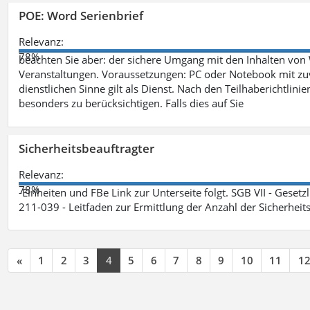
POE: Word Serienbrief
Relevanz:
78%
beachten Sie aber: der sichere Umgang mit den Inhalten von
Veranstaltungen. Voraussetzungen: PC oder Notebook mit zu
dienstlichen Sinne gilt als Dienst. Nach den Teilhaberichtlin
besonders zu berücksichtigen. Falls dies auf Sie
Sicherheitsbeauftragter
Relevanz:
78%
-Einheiten und FBe Link zur Unterseite folgt. SGB VII - Gesetz
211-039 - Leitfaden zur Ermittlung der Anzahl der Sicherheit
«
1
2
3
4
5
6
7
8
9
10
11
1