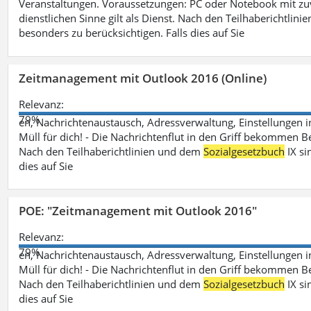
Veranstaltungen. Voraussetzungen: PC oder Notebook mit zu
dienstlichen Sinne gilt als Dienst. Nach den Teilhaberichtlin
besonders zu berücksichtigen. Falls dies auf Sie
Zeitmanagement mit Outlook 2016 (Online)
Relevanz:
79%
en, Nachrichtenaustausch, Adressverwaltung, Einstellungen i
Müll für dich! - Die Nachrichtenflut in den Griff bekommen Be
Nach den Teilhaberichtlinien und dem
Sozialgesetzbuch
IX si
dies auf Sie
POE: "Zeitmanagement mit Outlook 2016"
Relevanz:
79%
en, Nachrichtenaustausch, Adressverwaltung, Einstellungen i
Müll für dich! - Die Nachrichtenflut in den Griff bekommen Be
Nach den Teilhaberichtlinien und dem
Sozialgesetzbuch
IX si
dies auf Sie