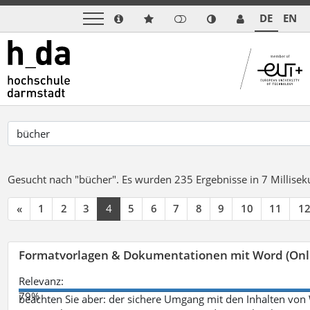
DE
EN
Gesucht nach "bücher".
Es wurden 235 Ergebnisse in 7 Millise
«
1
2
3
4
5
6
7
8
9
10
11
1
Formatvorlagen & Dokumentationen mit Word (Onl
Relevanz:
79%
beachten Sie aber: der sichere Umgang mit den Inhalten von