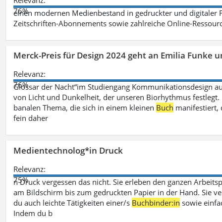
Relevanz:
76%
einen modernen Medienbestand in gedruckter und digitaler
Zeitschriften-Abonnements sowie zahlreiche Online-Ressou
Merck-Preis für Design 2024 geht an Emilia Funke 
Relevanz:
76%
Glossar der Nacht“im Studiengang Kommunikationsdesign aus
von Licht und Dunkelheit, der unseren Biorhythmus festlegt. 
banalen Thema, die sich in einem kleinen
Buch
manifestiert, 
fein daher
Medientechnolog*in Druck
Relevanz:
75%
n Druck vergessen das nicht. Sie erleben den ganzen Arbeitsp
am Bildschirm bis zum gedruckten Papier in der Hand. Sie v
du auch leichte Tätigkeiten einer/s
Buchbinder:in
sowie einfa
Indem du b