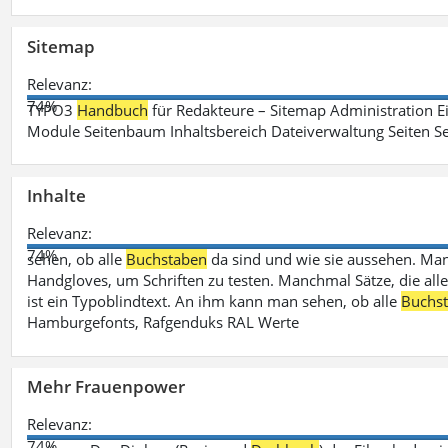
Sitemap
Relevanz:
74%
TYPO3
Handbuch
für Redakteure – Sitemap Administration Ei
Module Seitenbaum Inhaltsbereich Dateiverwaltung Seiten Se
Inhalte
Relevanz:
74%
sehen, ob alle
Buchstaben
da sind und wie sie aussehen. M
Handgloves, um Schriften zu testen. Manchmal Sätze, die all
ist ein Typoblindtext. An ihm kann man sehen, ob alle
Buchs
Hamburgefonts, Rafgenduks RAL Werte
Mehr Frauenpower
Relevanz:
74%