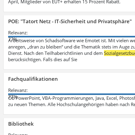
April, Mitglieder von EUT+ erhalten 15 Prozent Rabatt.
POE: "Tatort Netz - IT-Sicherheit und Privatsphäre"
Relevanz:
77%
Arbeitsweise von Schadsoftware wie Emotet ist. Mit vielen w
anregen, „dran zu bleiben“ und die Thematik stets im Auge zu
Dienst. Nach den Teilhaberichtlinien und dem
Sozialgesetzbu
berücksichtigen. Falls dies auf Sie
Fachqualifikationen
Relevanz:
77%
Ob PowerPoint, VBA-Programmierungen, Java, Excel, Photosh
zu neuen Themen. Alle Hochschulangehörigen haben nach Re
Bibliothek