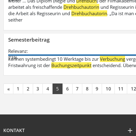
weiter … Das Diplom (Regie und
Drehbuch
) der Filmakademie
arbeitet als freischaffende
Drehbuchautorin
und Regisseurin in
die Arbeit als Regisseurin und
Drehbuchautorin
. „Da ist man 
seither
Semesterbeitrag
Relevanz:
73%
können systembedingt 10 Werktage bis zur
Verbuchung
verge
Fristwahrung ist der
Buchungszeitpunkt
entscheidend. Überw
«
1
2
3
4
5
6
7
8
9
10
11
1
KONTAKT