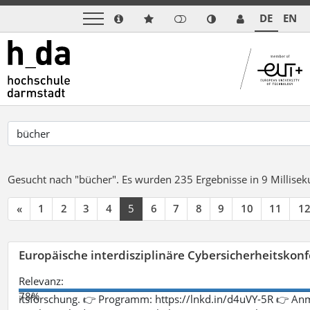
DE
EN
Gesucht nach "bücher".
Es wurden 235 Ergebnisse in 9 Millise
«
1
2
3
4
5
6
7
8
9
10
11
1
Europäische interdisziplinäre Cybersicherheitskonf
Relevanz:
78%
itsforschung. 👉 Programm: https://lnkd.in/d4uVY-5R 👉 An