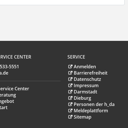
RVICE CENTER
SERVICE
.533-5551
Anmelden
a
.
de
Barrierefreiheit
Datenschutz
Impressum
ervice Center
Darmstadt
eratung
Dieburg
ngebot
Personen der h_da
tart
Meldeplattform
Sitemap