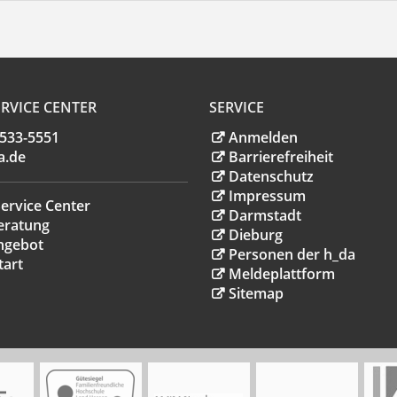
RVICE CENTER
SERVICE
.533-5551
Anmelden
a
.
de
Barrierefreiheit
Datenschutz
Impressum
ervice Center
Darmstadt
eratung
Dieburg
ngebot
Personen der h_da
tart
Meldeplattform
Sitemap