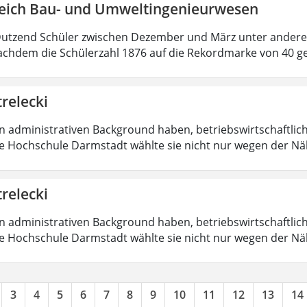
eich Bau- und Umweltingenieurwesen
Dutzend Schüler zwischen Dezember und März unter ander
chdem die Schülerzahl 1876 auf die Rekordmarke von 40 g
trelecki
en administrativen Background haben, betriebswirtschaftlic
Die Hochschule Darmstadt wählte sie nicht nur wegen der 
trelecki
en administrativen Background haben, betriebswirtschaftlic
Die Hochschule Darmstadt wählte sie nicht nur wegen der 
3
4
5
6
7
8
9
10
11
12
13
14