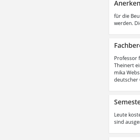
Anerken
für die Be
werden. Di
Fachber
Professor 
Theinert e
mika Websi
deutscher 
Semeste
Leute koste
sind ausge