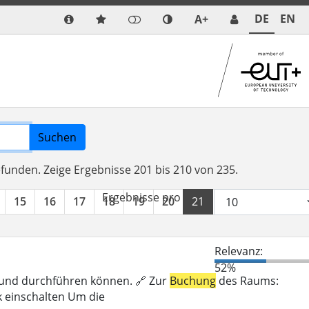
DE
EN
A+
Suchen
efunden.
Zeige Ergebnisse 201 bis 210 von 235.
Ergebnisse pro Seite:
15
16
17
18
19
20
21
22
23
24
Relevanz:
52%
n und durchführen können. 🔗 Zur
Buchung
des Raums:
k einschalten Um die