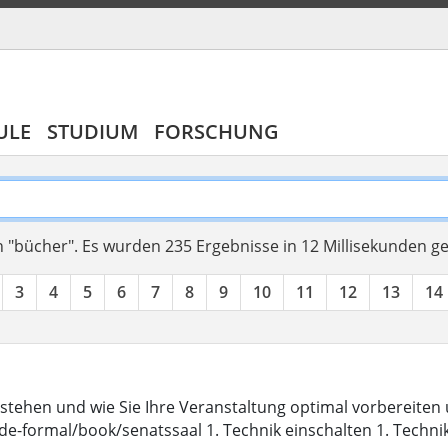
ULE
STUDIUM
FORSCHUNG
 "bücher".
Es wurden 235 Ergebnisse in 12 Millisekunden g
3
4
5
6
7
8
9
10
11
12
13
14
stehen und wie Sie Ihre Veranstaltung optimal vorbereite
de-formal/book/senatssaal 1. Technik einschalten 1. Techni