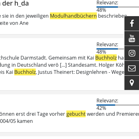
 der h_da
Relevanz:
48%
 sie in den jeweiligen
Modulhandbüchern
beschrieben
eite von Ane


Relevanz:
48%

ochschule Darmstadt. Gemeinsam mit Kai
Buchholz
hat
ung in Deutschland verö [...] Standesamt. Holger Köhn,

is Kai
Buchholz
, Justus Theinert: Designlehren - Wege

Relevanz:
42%
 können erst drei Tage vorher
gebucht
werden und Premiere
 2004/05 kamen