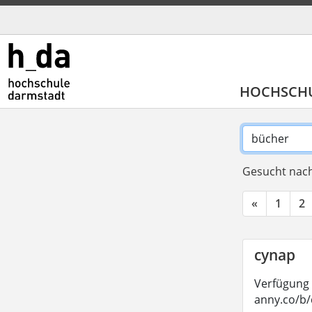
HOCHSCH
Gesucht nach
«
1
2
cynap
Verfügung 
anny.co/b/