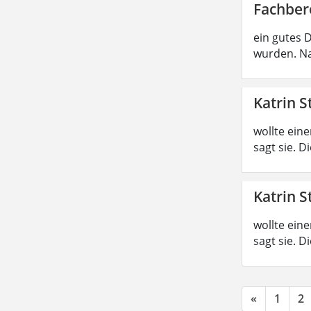
Fachber
ein gutes 
wurden. Na
Katrin S
wollte ein
sagt sie. 
Katrin S
wollte ein
sagt sie. 
«
1
2