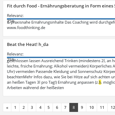
Fit durch Food - Ernährungsberatung in Form eines
Relevanz:
75%
& praxisnahe Ernährungsinhalte Das Coaching wird durchgefüh
www.foodthinking.de
Beat the Heat! h_da
Relevanz:
75%
geschlossen lassen Ausreichend Trinken (mindestens 2l, an h
leichte, frsiche Ernährung; Alkohol vermeiden) Körperliches A
Uhr) vermeiden Passende Kleidung und Sonnenschutz Körperp
beachtenMehr Infos dazu, wie Sie bei Hitze auf sich achten un
an heißen Tagen 3l pro Tag!) Ernährung anpassen (z.
b
. mögli
Arbeiten während der heißesten
«
1
2
3
4
5
6
7
8
9
10
11
1