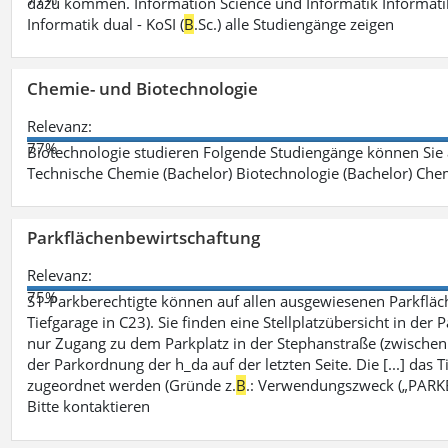
dazu kommen. Information Science und Informatik Informatik
Informatik dual - KoSI (
B
.Sc.) alle Studiengänge zeigen
Chemie- und Biotechnologie
Relevanz:
77%
Biotechnologie studieren Folgende Studiengänge können Sie
Technische Chemie (Bachelor) Biotechnologie (Bachelor) Che
Parkflächenbewirtschaftung
Relevanz:
75%
S1-Parkberechtigte können auf allen ausgewiesenen Parkflä
Tiefgarage in C23). Sie finden eine Stellplatzübersicht in der
nur Zugang zu dem Parkplatz in der Stephanstraße (zwisch
der Parkordnung der h_da auf der letzten Seite. Die [...] das T
zugeordnet werden (Gründe z.
B
.: Verwendungszweck („PARKEN
Bitte kontaktieren