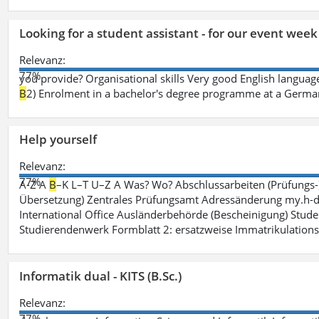
Looking for a student assistant - for our event wee
Relevanz:
77%
you provide? Organisational skills Very good English language 
B
2) Enrolment in a bachelor's degree programme at a German 
Help yourself
Relevanz:
77%
A-Z A
B
–K L–T U–Z A Was? Wo? Abschlussarbeiten (Prüfungs-
Übersetzung) Zentrales Prüfungsamt Adressänderung my.h-da
International Office Ausländerbehörde (Bescheinigung) Stude
Studierendenwerk Formblatt 2: ersatzweise Immatrikulation
Informatik dual - KITS (B.Sc.)
Relevanz:
77%