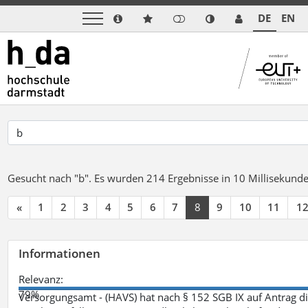
DE
EN
Gesucht nach "b".
Es wurden 214 Ergebnisse in 10 Millisekund
«
1
2
3
4
5
6
7
8
9
10
11
1
Informationen
Relevanz:
79%
Versorgungsamt - (HAVS) hat nach § 152 SGB IX auf Antrag 