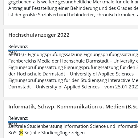
gegebenenfalls weitere gesundheitliche Merkmale für die Inan
Antrag auf Feststellung einer Behinderung und des Grades d
ist der größte Sozialverband behinderter, chronisch kranker, 
Hochschulanzeiger 2022
Relevanz:
78%
of Arts) - Eignungsprüfungssatzung Eignungsprüfungssatzun
Fachbereichs Media der Hochschule Darmstadt – University of 
Eignungsprüfungssatzung Eignungsprüfungssatzung für den S
der Hochschule Darmstadt – University of Applied Sciences –
Eignungsprüfungssatzung für den Studiengang Interactive Me
Darmstadt – University of Applied Sciences – vom 25.01.202
Informatik, Schwp. Kommunikation u. Medien (B.Sc
Relevanz:
78%
Zentrale Studienberatung Information Science und Informatik
KoSI (
B
.Sc.) alle Studiengänge zeigen