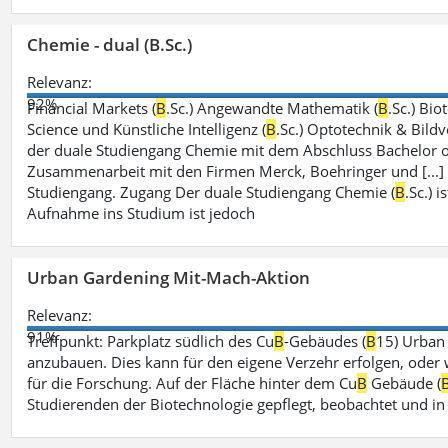
Chemie - dual (B.Sc.)
Relevanz:
92%
Financial Markets (
B
.Sc.) Angewandte Mathematik (
B
.Sc.) Bio
Science und Künstliche Intelligenz (
B
.Sc.) Optotechnik & Bildv
der duale Studiengang Chemie mit dem Abschluss Bachelor of
Zusammenarbeit mit den Firmen Merck, Boehringer und [...]
Studiengang. Zugang Der duale Studiengang Chemie (
B
.Sc.) 
Aufnahme ins Studium ist jedoch
Urban Gardening Mit-Mach-Aktion
Relevanz:
91%
Treffpunkt: Parkplatz südlich des Cu
B
-Gebäudes (
B
15) Urban
anzubauen. Dies kann für den eigene Verzehr erfolgen, oder
für die Forschung. Auf der Fläche hinter dem Cu
B
Gebäude (
Studierenden der Biotechnologie gepflegt, beobachtet und in