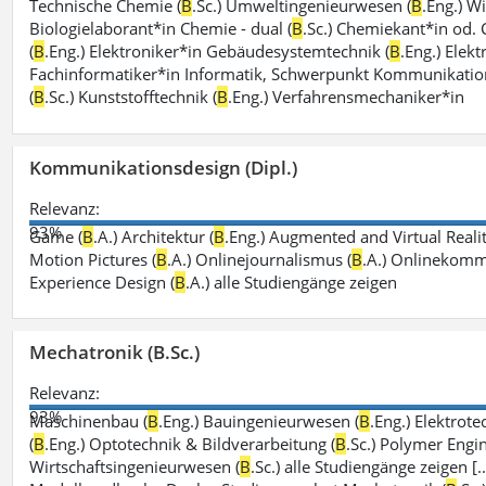
Technische Chemie (
B
.Sc.) Umweltingenieurwesen (
B
.Eng.) W
Biologielaborant*in Chemie - dual (
B
.Sc.) Chemiekant*in od.
(
B
.Eng.) Elektroniker*in Gebäudesystemtechnik (
B
.Eng.) Elek
Fachinformatiker*in Informatik, Schwerpunkt Kommunikation
(
B
.Sc.) Kunststofftechnik (
B
.Eng.) Verfahrensmechaniker*in
Kommunikationsdesign (Dipl.)
Relevanz:
93%
Game (
B
.A.) Architektur (
B
.Eng.) Augmented and Virtual Realit
Motion Pictures (
B
.A.) Onlinejournalismus (
B
.A.) Onlinekomm
Experience Design (
B
.A.) alle Studiengänge zeigen
Mechatronik (B.Sc.)
Relevanz:
93%
Maschinenbau (
B
.Eng.) Bauingenieurwesen (
B
.Eng.) Elektrot
(
B
.Eng.) Optotechnik & Bildverarbeitung (
B
.Sc.) Polymer Engin
Wirtschaftsingenieurwesen (
B
.Sc.) alle Studiengänge zeigen [.