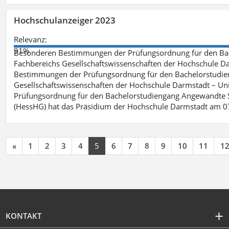
Hochschulanzeiger 2023
Relevanz:
91%
Besonderen Bestimmungen der Prüfungsordnung für den Bac
Fachbereichs Gesellschaftswissenschaften der Hochschule Dar
Bestimmungen der Prüfungsordnung für den Bachelorstudie
Gesellschaftswissenschaften der Hochschule Darmstadt – Uni
Prüfungsordnung für den Bachelorstudiengang Angewandte S
(HessHG) hat das Präsidium der Hochschule Darmstadt am 0
«
1
2
3
4
5
6
7
8
9
10
11
1
KONTAKT