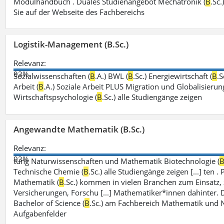
Modulhandbuch . Duales Studienangebot Mechatronik (
B
.Sc
Sie auf der Webseite des Fachbereichs
Logistik-Management (B.Sc.)
Relevanz:
93%
Sozialwissenschaften (
B
.A.) BWL (
B
.Sc.) Energiewirtschaft (
B
.S
Arbeit (
B
.A.) Soziale Arbeit PLUS Migration und Globalisierung
Wirtschaftspsychologie (
B
.Sc.) alle Studiengänge zeigen
Angewandte Mathematik (B.Sc.)
Relevanz:
93%
tung Naturwissenschaften und Mathematik Biotechnologie (
Technische Chemie (
B
.Sc.) alle Studiengänge zeigen [...] te
Mathematik (
B
.Sc.) kommen in vielen Branchen zum Einsatz, 
Versicherungen, Forschu [...] Mathematiker*innen dahinter
Bachelor of Science (
B
.Sc.) am Fachbereich Mathematik und N
Aufgabenfelder