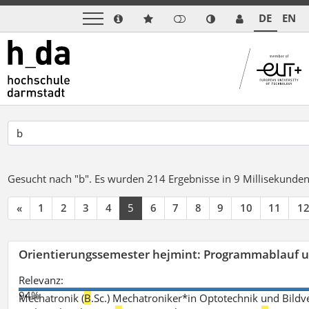
DE
EN
Gesucht nach "b".
Es wurden 214 Ergebnisse in 9 Millisekunde
«
1
2
3
4
5
6
7
8
9
10
11
1
Orientierungssemester hejmint: Programmablauf u
Relevanz:
94%
Mechatronik (
B
.Sc.) Mechatroniker*in Optotechnik und Bildv