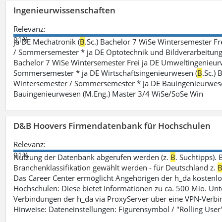
Ingenieurwissenschaften
Relevanz:
91%
ja DE Mechatronik (
B
.Sc.) Bachelor 7 WiSe Wintersemester F
/ Sommersemester * ja DE Optotechnik und Bildverarbeitung
Bachelor 7 WiSe Wintersemester Frei ja DE Umweltingenieur
Sommersemester * ja DE Wirtschaftsingenieurwesen (
B
.Sc.)
Wintersemester / Sommersemester * ja DE Bauingenieurwes
Bauingenieurwesen (M.Eng.) Master 3/4 WiSe/SoSe Win
D&B Hoovers Firmendatenbank für Hochschulen
Relevanz:
91%
Nutzung der Datenbank abgerufen werden (z.
B
. Suchtipps).
Branchenklassifikation gewählt werden - für Deutschland z.
Das Career Center ermöglicht Angehörigen der h_da kosten
Hochschulen: Diese bietet Informationen zu ca. 500 Mio. Unt
Verbindungen der h_da via ProxyServer über eine VPN-Verbi
Hinweise: Dateneinstellungen: Figurensymbol / "Rolling User