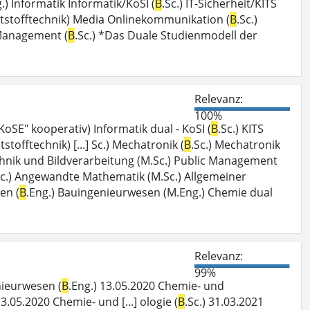
.) Informatik Informatik/KoSI (
B
.Sc.) IT-Sicherheit/KITS
Kunststofftechnik) Media Onlinekommunikation (
B
.Sc.)
 Management (
B
.Sc.) *Das Duale Studienmodell der
Relevanz:
100%
"KoSE" kooperativ) Informatik dual - KoSI (
B
.Sc.) KITS
tstofftechnik) [...] Sc.) Mechatronik (
B
.Sc.) Mechatronik
chnik und Bildverarbeitung (M.Sc.) Public Management
Sc.) Angewandte Mathematik (M.Sc.) Allgemeiner
en (
B
.Eng.) Bauingenieurwesen (M.Eng.) Chemie dual
Relevanz:
99%
nieurwesen (
B
.Eng.) 13.05.2020 Chemie- und
13.05.2020 Chemie- und [...] ologie (
B
.Sc.) 31.03.2021