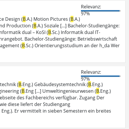
Relevanz:
97%
ce Design (
B
.A.) Motion Pictures (
B
.A.)
and Production (
B
.A.) Soziale [...] Bachelor-Studiengänge:
 Informatik dual – KoSI (
B
.Sc.) Informatik dual IT-
Lehrangebot. Bachelor-Studiengänge: Betriebswirtschaft
nagement (
B
.Sc.) Orientierungsstudium an der h_da Wer
Relevanz:
97%
technik (
B
.Eng.) Gebäudesystemtechnik (
B
.Eng.)
gineering (
B
.Eng [...] Umweltingenieurwesen (
B
.Eng.)
ebseite des Fachbereichs verfügbar. Zugang Der
en wie diese liefert der Studiengang
. Eng.). Er vermittelt in sieben Semestern ein breites