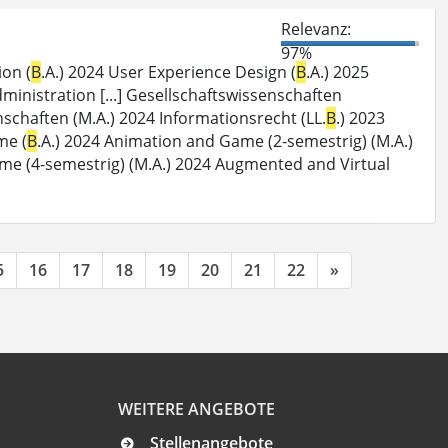
Relevanz:
97%
ion (
B
.A.) 2024 User Experience Design (
B
.A.) 2025
dministration [...] Gesellschaftswissenschaften
schaften (M.A.) 2024 Informationsrecht (LL.
B
.) 2023
me (
B
.A.) 2024 Animation and Game (2-semestrig) (M.A.)
me (4-semestrig) (M.A.) 2024 Augmented and Virtual
5
16
17
18
19
20
21
22
»
WEITERE ANGEBOTE
Stellenangebote