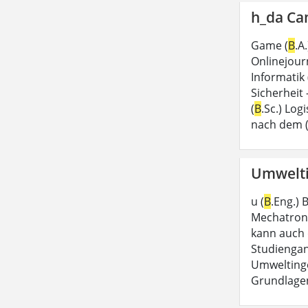
h_da Ca
Game (
B
.A
Onlinejour
Informatik 
Sicherheit 
(
B
.Sc.) Log
nach dem (
Umwelti
u (
B
.Eng.)
Mechatroni
kann auch 
Studienga
Umweltinge
Grundlagen