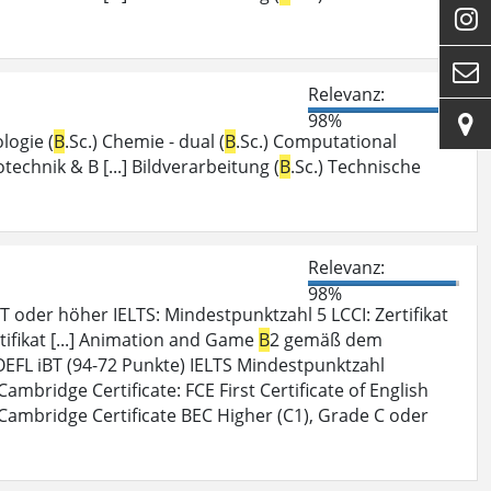


Relevanz:
98%

logie (
B
.Sc.) Chemie - dual (
B
.Sc.) Computational
otechnik & B [...] Bildverarbeitung (
B
.Sc.) Technische
Relevanz:
98%
 oder höher IELTS: Mindestpunktzahl 5 LCCI: Zertifikat
tifikat [...] Animation and Game
B
2 gemäß dem
FL iBT (94-72 Punkte) IELTS Mindestpunktzahl
 Cambridge Certificate: FCE First Certificate of English
Cambridge Certificate BEC Higher (C1), Grade C oder