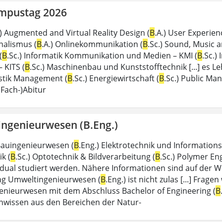
mpustag 2026
.) Augmented and Virtual Reality Design (
B
.A.) User Experien
nalismus (
B
.A.) Onlinekommunikation (
B
.Sc.) Sound, Music 
(
B
.Sc.) Informatik Kommunikation und Medien – KMI (
B
.Sc.)
– KITS (
B
.Sc.) Maschinenbau und Kunststofftechnik [...] es 
istik Management (
B
.Sc.) Energiewirtschaft (
B
.Sc.) Public Ma
Fach-)Abitur
ngenieurwesen (B.Eng.)
 Bauingenieurwesen (
B
.Eng.) Elektrotechnik und Informations
k (
B
.Sc.) Optotechnik & Bildverarbeitung (
B
.Sc.) Polymer En
dual studiert werden. Nähere Informationen sind auf der W
ng Umweltingenieurwesen (
B
.Eng.) ist nicht zulas [...] Frag
nieurwesen mit dem Abschluss Bachelor of Engineering (
B
wissen aus den Bereichen der Natur-