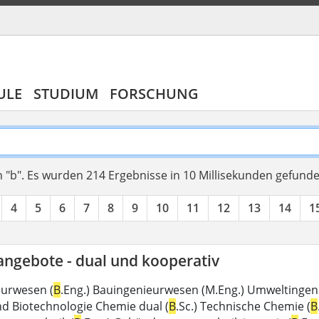
ULE
STUDIUM
FORSCHUNG
 "b".
Es wurden 214 Ergebnisse in 10 Millisekunden gefund
4
5
6
7
8
9
10
11
12
13
14
1
angebote - dual und kooperativ
eurwesen (
B
.Eng.) Bauingenieurwesen (M.Eng.) Umweltingen
d Biotechnologie Chemie dual (
B
.Sc.) Technische Chemie (
B