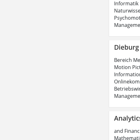
Informatik 
Naturwiss
Psychomoto
Managemen
Dieburg
Bereich Me
Motion Pic
Informatio
Onlinekom
Betriebswi
Managemen
Analytic
and Financi
Mathematic