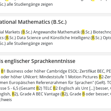
.Sc.) alle Studiengänge zeigen
tional Mathematics (B.Sc.)
al Markets (
B
.Sc.) Angewandte Mathematik (
B
.Sc.) Biotechno
s (
B
.Sc.) Data Science und Künstliche Intelligenz (
B
.Sc.) Opt
.Sc.) alle Studiengänge zeigen
s englischer Sprachkenntnisse
/
B
1 Business oder höher Cambridge ESOL: Zertifikat BEC, PET
2 oder höher UNIcert: Mindeststufe 1 Motion Pictures
B
2-Zer
en Europäischen Referenzrahmen für Sprachen" (GeR). TOE
isse 5 - 6,5 (Gesamt
B
2) TELC
B
2 Englisch als Unt [...] besser,
nglish,
B
2), Grade A BEC Vantage (
B
2), Grade
B
oder besser; 
chweis