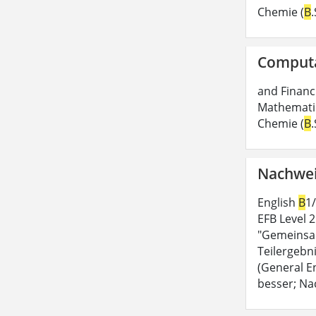
Chemie (
B
Computa
and Financi
Mathematic
Chemie (
B
Nachwei
English
B
1
EFB Level 
"Gemeinsam
Teilergebn
(General E
besser; Na