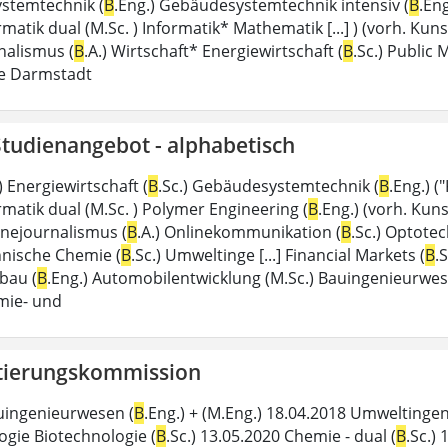
stemtechnik (
B
.Eng.) Gebäudesystemtechnik intensiv (
B
.Eng
ormatik dual (M.Sc. ) Informatik* Mathematik [...] ) (vorh. 
nalismus (
B
.A.) Wirtschaft* Energiewirtschaft (
B
.Sc.) Public
e Darmstadt
Studienangebot - alphabetisch
 Energiewirtschaft (
B
.Sc.) Gebäudesystemtechnik (
B
.Eng.) (
ormatik dual (M.Sc. ) Polymer Engineering (
B
.Eng.) (vorh. Kuns
inejournalismus (
B
.A.) Onlinekommunikation (
B
.Sc.) Optote
chnische Chemie (
B
.Sc.) Umweltinge [...] Financial Markets (
B
.
bau (
B
.Eng.) Automobilentwicklung (M.Sc.) Bauingenieurwes
emie- und
tierungskommission
uingenieurwesen (
B
.Eng.) + (M.Eng.) 18.04.2018 Umweltinge
ogie Biotechnologie (
B
.Sc.) 13.05.2020 Chemie - dual (
B
.Sc.) 