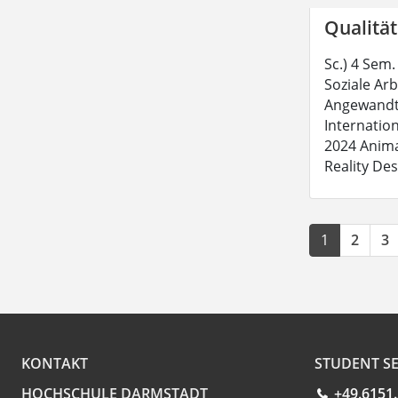
Qualität
Sc.) 4 Sem.
Soziale Ar
Angewandte
Internation
2024 Anima
Reality Des
1
2
3
KONTAKT
STUDENT SE
HOCHSCHULE DARMSTADT
+49.6151