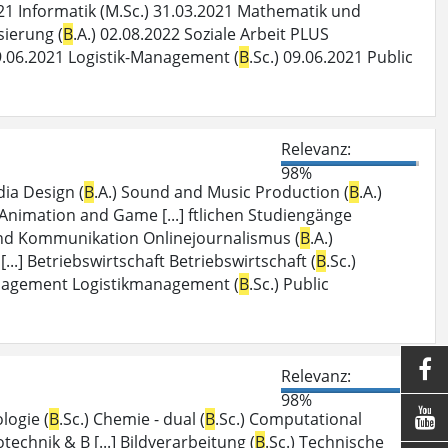
021 Informatik (M.Sc.) 31.03.2021 Mathematik und
isierung (
B
.A.) 02.08.2022 Soziale Arbeit PLUS
09.06.2021 Logistik-Management (
B
.Sc.) 09.06.2021 Public
Relevanz:
98%
dia Design (
B
.A.) Sound and Music Production (
B
.A.)
 Animation and Game [...] ftlichen Studiengänge
 und Kommunikation Onlinejournalismus (
B
.A.)
[...] Betriebswirtschaft Betriebswirtschaft (
B
.Sc.)
Management Logistikmanagement (
B
.Sc.) Public

Relevanz:
98%

logie (
B
.Sc.) Chemie - dual (
B
.Sc.) Computational
otechnik & B [...] Bildverarbeitung (
B
.Sc.) Technische