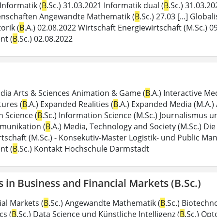
Informatik (
B
.Sc.) 31.03.2021 Informatik dual (
B
.Sc.) 31.03.2
enschaften Angewandte Mathematik (
B
.Sc.) 27.03 [...] Global
rik (
B
.A.) 02.08.2022 Wirtschaft Energiewirtschaft (M.Sc.) 
t (
B
.Sc.) 02.08.2022
dia Arts & Sciences Animation & Game (
B
.A.) Interactive Me
tures (
B
.A.) Expanded Realities (
B
.A.) Expanded Media (M.A.)
n Science (
B
.Sc.) Information Science (M.Sc.) Journalismus
munikation (
B
.A.) Media, Technology and Society (M.Sc.) Die 
rtschaft (M.Sc.) - Konsekutiv-Master Logistik- und Public 
t (
B
.Sc.) Kontakt Hochschule Darmstadt
s in Business and Financial Markets (B.Sc.)
al Markets (
B
.Sc.) Angewandte Mathematik (
B
.Sc.) Biotechno
s (
B
.Sc.) Data Science und Künstliche Intelligenz (
B
.Sc.) Opt