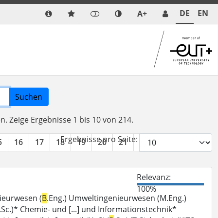
DE
EN
A+
Suchen
en.
Zeige Ergebnisse 1 bis 10 von 214.
Ergebnisse pro Seite:
5
16
17
18
19
20
21
22
»
Relevanz:
100%
ieurwesen (
B
.Eng.) Umweltingenieurwesen (M.Eng.)
.Sc.)* Chemie- und [...] und Informationstechnik*