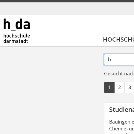
HOCHSCH
Gesucht nach
1
2
3
Studien
Bauingeni
Chemie- un