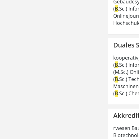
Gebäudesy
(
B
.Sc.) Inf
Onlinejour
Hochschul
Duales 
kooperativ)
(
B
.Sc.) Inf
(M.Sc.) Onl
(
B
.Sc.) Te
Maschinen
(
B
.Sc.) Ch
Akkredi
rwesen Ba
Biotechnol