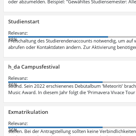
oder abzumelden. Beispiel: "Gewähltes Studiensemester: Alle
Studienstart
Relevanz:
38%
Freischaltung des Studierendenaccounts notwendig, um auf w
abrufen oder Kontaktdaten ändern. Zur Aktivierung benötig
h_da Campusfestival
Relevanz:
36%
Sound. Sein 2022 erschienenes Debütalbum 'Meteoriti' brach
Music Award. In diesem Jahr folgt die 'Primavera Vivace Tou
Exmatrikulation
Relevanz:
36%
stellen. Bei der Antragstellung sollten keine Verbindlichkeit