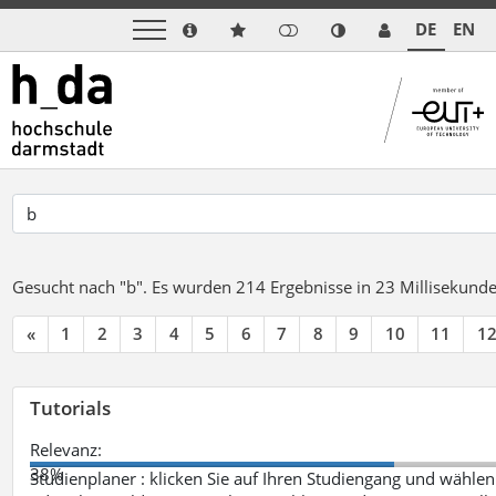
DE
EN
Gesucht nach "b".
Es wurden 214 Ergebnisse in 23 Millisekund
«
1
2
3
4
5
6
7
8
9
10
11
1
Tutorials
Relevanz:
38%
Studienplaner : klicken Sie auf Ihren Studiengang und wählen 