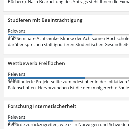
Büchern). Nach Bearbeitung des Antrags steht Ihnen die Exm
Studieren mit Beeinträchtigung
Relevanz:
34%
und Seminare Achtsamkeitskurse der Achtsamen Hochschule 
darüber sprechen statt ignorieren Studentischen Gesundhei
Wettbewerb Freiflächen
Relevanz:
31%
ambitionierte Projekt sollte zumindest aber in der initiativen
Patenschaften. Hervorzuheben ist die denkmalgerechte San
Forschung Internetischerheit
Relevanz:
26%
Behörde zurückzugreifen, wie es in Norwegen und Schweden be