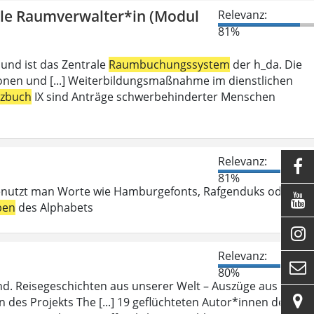
olle Raumverwalter*in (Modul
Relevanz:
81%
 und ist das Zentrale
Raumbuchungssystem
der h_da. Die
ionen und [...] Weiterbildungsmaßnahme im dienstlichen
tzbuch
IX sind Anträge schwerbehinderter Menschen
Relevanz:

81%
enutzt man Worte wie Hamburgefonts, Rafgenduks oder

ben
des Alphabets

Relevanz:

80%
d. Reisegeschichten aus unserer Welt – Auszüge aus ihren

des Projekts The [...] 19 geflüchteten Autor*innen des