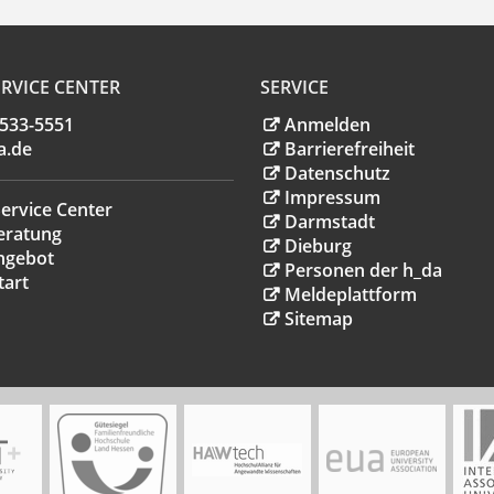
RVICE CENTER
SERVICE
.533-5551
Anmelden
a
.
de
Barrierefreiheit
Datenschutz
Impressum
ervice Center
Darmstadt
eratung
Dieburg
ngebot
Personen der h_da
tart
Meldeplattform
Sitemap