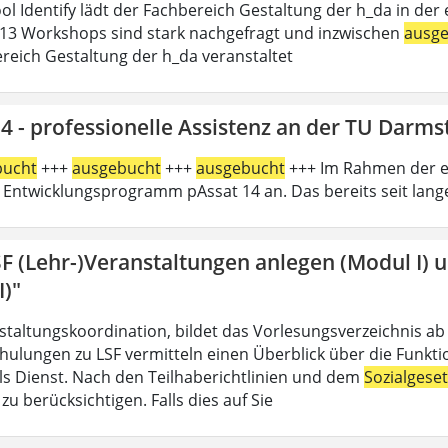
l Identify lädt der Fachbereich Gestaltung der h_da in der e
13 Workshops sind stark nachgefragt und inzwischen
ausg
reich Gestaltung der h_da veranstaltet
4 - professionelle Assistenz an der TU Darms
bucht
+++
ausgebucht
+++
ausgebucht
+++ Im Rahmen der er
 Entwicklungsprogramm pAssat 14 an. Das bereits seit lan
SF (Lehr-)Veranstaltungen anlegen (Modul I) 
I)"
nstaltungskoordination, bildet das Vorlesungsverzeichnis ab
hulungen zu LSF vermitteln einen Überblick über die Funkt
 als Dienst. Nach den Teilhaberichtlinien und dem
Sozialgese
u berücksichtigen. Falls dies auf Sie