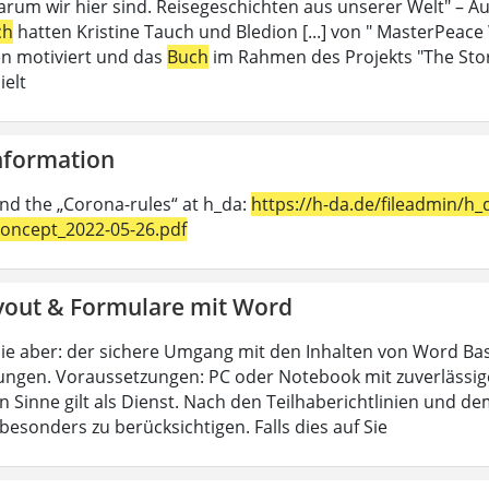
rum wir hier sind. Reisegeschichten aus unserer Welt" – Au
ch
hatten Kristine Tauch und Bledion [...] von " MasterPeace
n motiviert und das
Buch
im Rahmen des Projekts "The Sto
ielt
Information
ind the „Corona-rules“ at h_da:
https://h-da.de/fileadmin/
oncept_2022-05-26.pdf
yout & Formulare mit Word
ie aber: der sichere Umgang mit den Inhalten von Word Bas
ungen. Voraussetzungen: PC oder Notebook mit zuverlässig
n Sinne gilt als Dienst. Nach den Teilhaberichtlinien und d
esonders zu berücksichtigen. Falls dies auf Sie