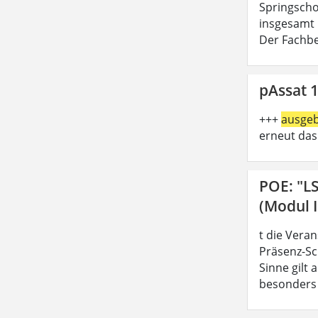
Springschoo
insgesamt 
Der Fachbe
pAssat 1
+++
ausge
erneut das
POE: "L
(Modul I
t die Vera
Präsenz-Sc
Sinne gilt
besonders z