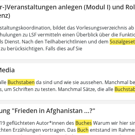
hr-)Veranstaltungen anlegen (Modul I) und R
enz)
nstaltungskoordination, bildet das Vorlesungsverzeichnis ab
hulungen zu LSF vermitteln einen Überblick über die Funkt
 als Dienst. Nach den Teilhaberichtlinien und dem
Sozialgese
u berücksichtigen. Falls dies auf Sie
Media
alle
Buchstaben
da sind und wie sie aussehen. Manchmal b
, um Schriften zu testen. Manchmal Sätze, die alle
Buchsta
ung "Frieden in Afghanistan ...?"
19 geflüchteten Autor*innen des
Buches
Warum wir hier sin
ichten Erzählungen vortragen. Das
Buch
entstand im Rahmen 