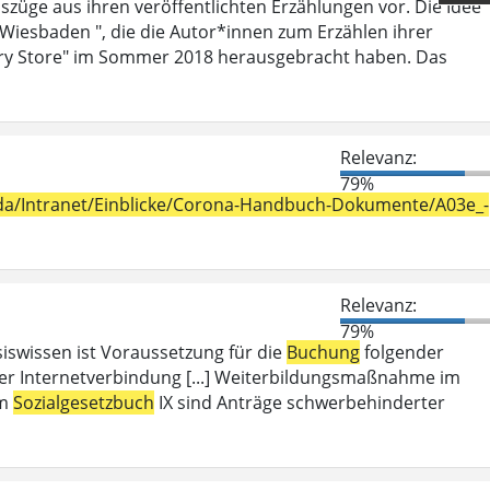
szüge aus ihren veröffentlichten Erzählungen vor. Die Idee
 Wiesbaden ", die die Autor*innen zum Erzählen ihrer
ry Store" im Sommer 2018 herausgebracht haben. Das
Relevanz:
79%
h_da/Intranet/Einblicke/Corona-Handbuch-Dokumente/A03e_-
Relevanz:
79%
iswissen ist Voraussetzung für die
Buchung
folgender
er Internetverbindung [...] Weiterbildungsmaßnahme im
em
Sozialgesetzbuch
IX sind Anträge schwerbehinderter