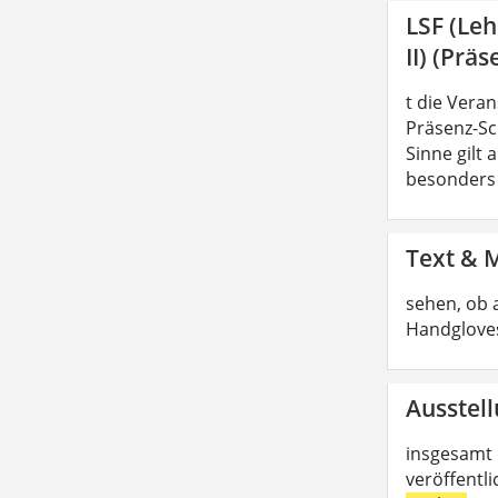
LSF (Le
II) (Präs
t die Vera
Präsenz-Sc
Sinne gilt
besonders z
Text & 
sehen, ob 
Handgloves
Ausstell
insgesamt 
veröffentl