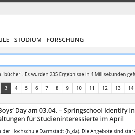
ULE
STUDIUM
FORSCHUNG
 "bücher".
Es wurden 235 Ergebnisse in 4 Millisekunden ge
3
4
5
6
7
8
9
10
11
12
13
14
 Boys‘ Day am 03.04. – Springschool Identify i
ltungen für Studieninteressierte im April
 der Hochschule Darmstadt (h_da). Die Angebote sind star