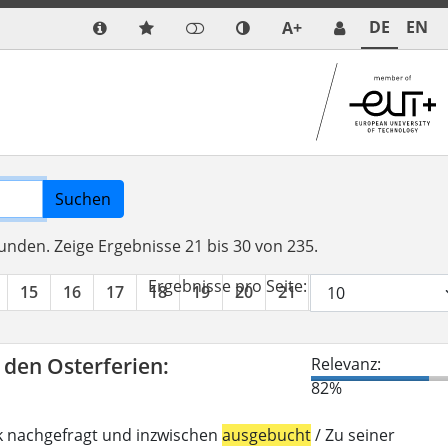
DE
EN
A+
Suchen
funden.
Zeige Ergebnisse 21 bis 30 von 235.
Ergebnisse pro Seite:
15
16
17
18
19
20
21
22
23
24
n den Osterferien:
Relevanz:
82%
k nachgefragt und inzwischen
ausgebucht
/ Zu seiner