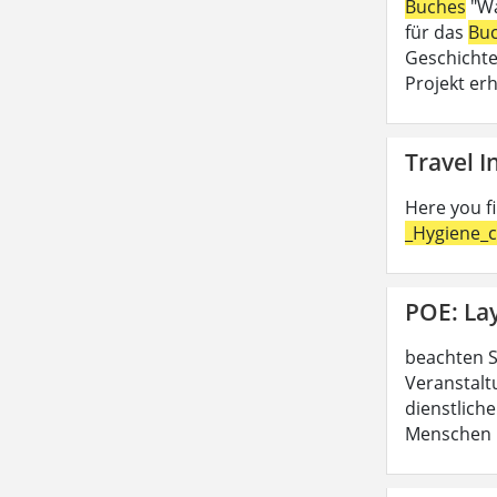
Buches
"Wa
für das
Bu
Geschichte
Projekt erh
Travel 
Here you f
_Hygiene_c
POE: La
beachten S
Veranstalt
dienstliche
Menschen b