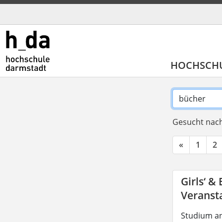
HOCHSCH
Gesucht nach
«
1
2
Girls‘ &
Veransta
Studium an