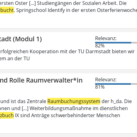
rsten Oster [...] Studiengängen der Sozialen Arbeit. Die
ebucht
. Springschool Identify in der ersten Osterferienwoch
tadt (Modul 1)
Relevanz:
82%
folgreichen Kooperation mit der TU Darmstadt bieten wir
gem an der TU
und Rolle Raumverwalter*in
Relevanz:
81%
 und ist das Zentrale
Raumbuchungssystem
der h_da. Die
ionen und [...] Weiterbildungsmaßnahme im dienstlichen
tzbuch
IX sind Anträge schwerbehinderter Menschen