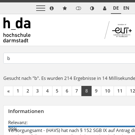
DE
EN
Gesucht nach "b".
Es wurden 214 Ergebnisse in 14 Millisekund
«
1
2
3
4
5
6
7
8
9
10
11
1
Informationen
Relevanz:
79%
Versorgungsamt - (HAVS) hat nach § 152 SGB IX auf Antrag 