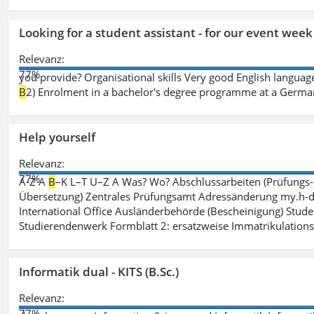
Looking for a student assistant - for our event wee
Relevanz:
77%
you provide? Organisational skills Very good English language 
B
2) Enrolment in a bachelor's degree programme at a German 
Help yourself
Relevanz:
77%
A-Z A
B
–K L–T U–Z A Was? Wo? Abschlussarbeiten (Prüfungs-
Übersetzung) Zentrales Prüfungsamt Adressänderung my.h-da
International Office Ausländerbehörde (Bescheinigung) Stude
Studierendenwerk Formblatt 2: ersatzweise Immatrikulation
Informatik dual - KITS (B.Sc.)
Relevanz:
77%