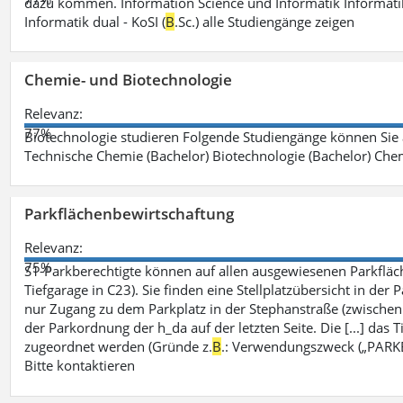
dazu kommen. Information Science und Informatik Informatik
Informatik dual - KoSI (
B
.Sc.) alle Studiengänge zeigen
Chemie- und Biotechnologie
Relevanz:
77%
Biotechnologie studieren Folgende Studiengänge können Sie
Technische Chemie (Bachelor) Biotechnologie (Bachelor) Che
Parkflächenbewirtschaftung
Relevanz:
75%
S1-Parkberechtigte können auf allen ausgewiesenen Parkflä
Tiefgarage in C23). Sie finden eine Stellplatzübersicht in der
nur Zugang zu dem Parkplatz in der Stephanstraße (zwisch
der Parkordnung der h_da auf der letzten Seite. Die [...] das T
zugeordnet werden (Gründe z.
B
.: Verwendungszweck („PARKEN
Bitte kontaktieren