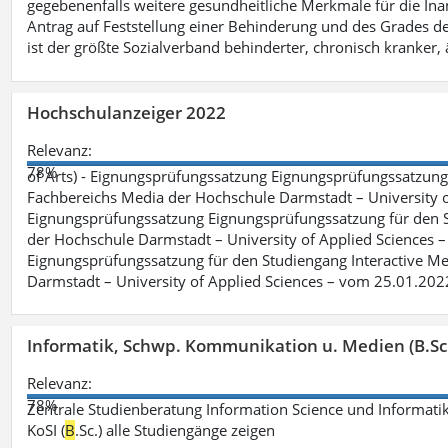
gegebenenfalls weitere gesundheitliche Merkmale für die Inan
Antrag auf Feststellung einer Behinderung und des Grades d
ist der größte Sozialverband behinderter, chronisch kranker, 
Hochschulanzeiger 2022
Relevanz:
78%
of Arts) - Eignungsprüfungssatzung Eignungsprüfungssatzun
Fachbereichs Media der Hochschule Darmstadt – University of 
Eignungsprüfungssatzung Eignungsprüfungssatzung für den S
der Hochschule Darmstadt – University of Applied Sciences –
Eignungsprüfungssatzung für den Studiengang Interactive Me
Darmstadt – University of Applied Sciences – vom 25.01.202
Informatik, Schwp. Kommunikation u. Medien (B.Sc
Relevanz:
78%
Zentrale Studienberatung Information Science und Informatik
KoSI (
B
.Sc.) alle Studiengänge zeigen