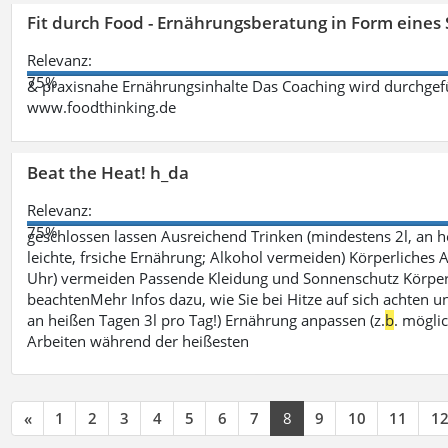
Fit durch Food - Ernährungsberatung in Form eines
Relevanz:
75%
& praxisnahe Ernährungsinhalte Das Coaching wird durchgefüh
www.foodthinking.de
Beat the Heat! h_da
Relevanz:
75%
geschlossen lassen Ausreichend Trinken (mindestens 2l, an h
leichte, frsiche Ernährung; Alkohol vermeiden) Körperliches A
Uhr) vermeiden Passende Kleidung und Sonnenschutz Körperp
beachtenMehr Infos dazu, wie Sie bei Hitze auf sich achten un
an heißen Tagen 3l pro Tag!) Ernährung anpassen (z.
b
. mögli
Arbeiten während der heißesten
«
1
2
3
4
5
6
7
8
9
10
11
1