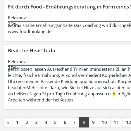
Fit durch Food - Ernährungsberatung in Form eines
Relevanz:
75%
& praxisnahe Ernährungsinhalte Das Coaching wird durchgefüh
www.foodthinking.de
Beat the Heat! h_da
Relevanz:
75%
geschlossen lassen Ausreichend Trinken (mindestens 2l, an h
leichte, frsiche Ernährung; Alkohol vermeiden) Körperliches A
Uhr) vermeiden Passende Kleidung und Sonnenschutz Körperp
beachtenMehr Infos dazu, wie Sie bei Hitze auf sich achten un
an heißen Tagen 3l pro Tag!) Ernährung anpassen (z.
b
. mögli
Arbeiten während der heißesten
«
1
2
3
4
5
6
7
8
9
10
11
1