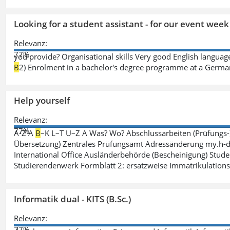
Looking for a student assistant - for our event wee
Relevanz:
77%
you provide? Organisational skills Very good English language 
B
2) Enrolment in a bachelor's degree programme at a German 
Help yourself
Relevanz:
77%
A-Z A
B
–K L–T U–Z A Was? Wo? Abschlussarbeiten (Prüfungs-
Übersetzung) Zentrales Prüfungsamt Adressänderung my.h-da
International Office Ausländerbehörde (Bescheinigung) Stude
Studierendenwerk Formblatt 2: ersatzweise Immatrikulation
Informatik dual - KITS (B.Sc.)
Relevanz:
77%