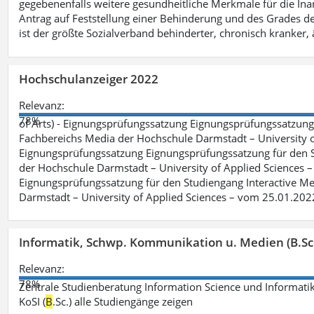
gegebenenfalls weitere gesundheitliche Merkmale für die Inan
Antrag auf Feststellung einer Behinderung und des Grades d
ist der größte Sozialverband behinderter, chronisch kranker, 
Hochschulanzeiger 2022
Relevanz:
78%
of Arts) - Eignungsprüfungssatzung Eignungsprüfungssatzun
Fachbereichs Media der Hochschule Darmstadt – University of 
Eignungsprüfungssatzung Eignungsprüfungssatzung für den S
der Hochschule Darmstadt – University of Applied Sciences –
Eignungsprüfungssatzung für den Studiengang Interactive Me
Darmstadt – University of Applied Sciences – vom 25.01.202
Informatik, Schwp. Kommunikation u. Medien (B.Sc
Relevanz:
78%
Zentrale Studienberatung Information Science und Informatik
KoSI (
B
.Sc.) alle Studiengänge zeigen