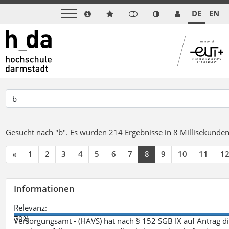
DE
EN
Gesucht nach "b".
Es wurden 214 Ergebnisse in 8 Millisekunde
«
1
2
3
4
5
6
7
8
9
10
11
1
Informationen
Relevanz:
79%
Versorgungsamt - (HAVS) hat nach § 152 SGB IX auf Antrag 