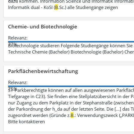
dazu kommen. Information Science und Informatik Informatik
Informatik dual - KoSI (
B
.Sc.) alle Studiengänge zeigen
Chemie- und Biotechnologie
Relevanz:
77%
Biotechnologie studieren Folgende Studiengänge können Sie
Technische Chemie (Bachelor) Biotechnologie (Bachelor) Che
Parkflächenbewirtschaftung
Relevanz:
75%
S1-Parkberechtigte können auf allen ausgewiesenen Parkflä
Tiefgarage in C23). Sie finden eine Stellplatzübersicht in der
nur Zugang zu dem Parkplatz in der Stephanstraße (zwisch
der Parkordnung der h_da auf der letzten Seite. Die [...] das T
zugeordnet werden (Gründe z.
B
.: Verwendungszweck („PARKEN
Bitte kontaktieren