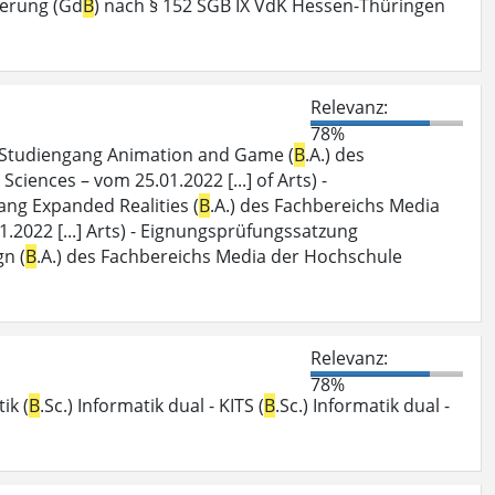
derung (Gd
B
) nach § 152 SGB IX VdK Hessen-Thüringen
Relevanz:
78%
n Studiengang Animation and Game (
B
.A.) des
iences – vom 25.01.2022 [...] of Arts) -
ng Expanded Realities (
B
.A.) des Fachbereichs Media
.2022 [...] Arts) - Eignungsprüfungssatzung
n (
B
.A.) des Fachbereichs Media der Hochschule
Relevanz:
78%
ik (
B
.Sc.) Informatik dual - KITS (
B
.Sc.) Informatik dual -