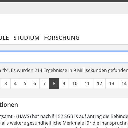
ULE
STUDIUM
FORSCHUNG
 "b".
Es wurden 214 Ergebnisse in 9 Millisekunden gefunde
3
4
5
6
7
8
9
10
11
12
13
14
tionen
samt - (HAVS) hat nach § 152 SGB IX auf Antrag die Behin
alls weitere gesundheitliche Merkmale für die Inanspruchnah