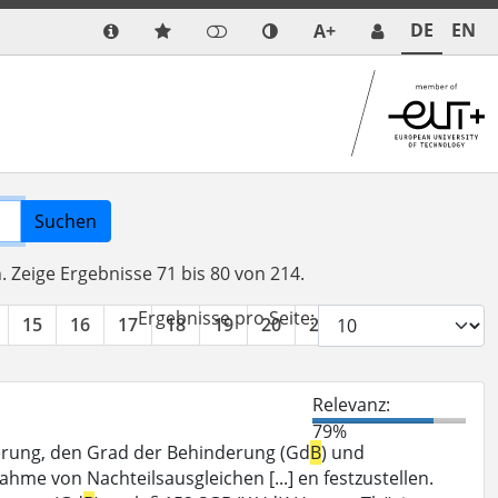
DE
EN
A+
Suchen
n.
Zeige Ergebnisse 71 bis 80 von 214.
Ergebnisse pro Seite:
15
16
17
18
19
20
21
22
»
Relevanz:
79%
derung, den Grad der Behinderung (Gd
B
) und
me von Nachteilsausgleichen [...] en festzustellen.