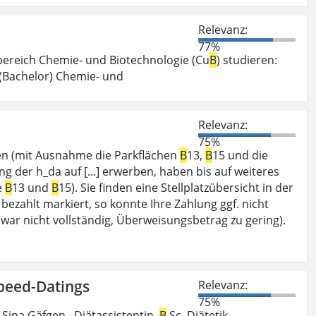
Relevanz:
77%
ereich Chemie- und Biotechnologie (Cu
B
) studieren:
 (Bachelor) Chemie- und
Relevanz:
75%
en (mit Ausnahme die Parkflächen
B
13,
B
15 und die
ng der h_da auf [...] erwerben, haben bis auf weiteres
e
B
13 und
B
15). Sie finden eine Stellplatzübersicht in der
t bezahlt markiert, so konnte Ihre Zahlung ggf. nicht
ar nicht vollständig, Überweisungsbetrag zu gering).
Speed-Datings
Relevanz:
75%
ina Gäfgen , Diätassistentin,
B
.Sc. Diätetik