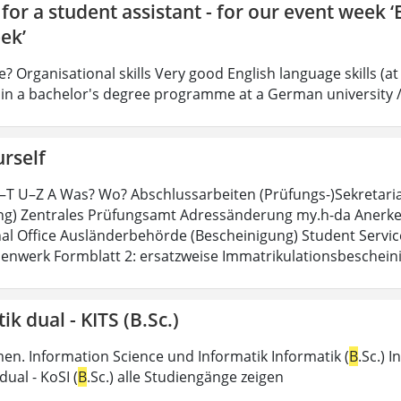
for a student assistant - for our event week 
ek’
? Organisational skills Very good English language skills (at
in a bachelor's degree programme at a German university /
rself
L–T U–Z A Was? Wo? Abschlussarbeiten (Prüfungs-)Sekretar
g) Zentrales Prüfungsamt Adressänderung my.h-da Anerken
nal Office Ausländerbehörde (Bescheinigung) Student Servi
enwerk Formblatt 2: ersatzweise Immatrikulationsbeschein
ik dual - KITS (B.Sc.)
n. Information Science und Informatik Informatik (
B
.Sc.) 
dual - KoSI (
B
.Sc.) alle Studiengänge zeigen