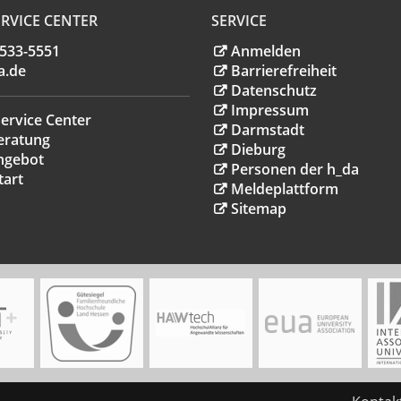
RVICE CENTER
SERVICE
.533-5551
Anmelden
a
.
de
Barrierefreiheit
Datenschutz
Impressum
ervice Center
Darmstadt
eratung
Dieburg
ngebot
Personen der h_da
tart
Meldeplattform
Sitemap