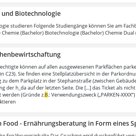
 und Biotechnologie
ogie studieren Folgende Studiengänge können Sie am Fachb
 Chemie (Bachelor) Biotechnologie (Bachelor) Chemie Dual
chenbewirtschaftung
echtigte können auf allen ausgewiesenen Parkflächen park
in C23). Sie finden eine Stellplatzübersicht in der Parkordnu
 zu dem Parkplatz in der Stephanstraße (zwischen Gebäud
 der h_da auf der letzten Seite. Die [...] das Ticket als nich
 werden (Gründe z.
B
.: Verwendungszweck („PARKEN-XXXX“) w
ktieren
ch Food - Ernährungsberatung in Form eines 
he Ernährungsinhalte Das Coaching wird durchgeführt von: S