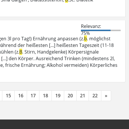
Relevanz:
75%
en 3l pro Tag!) Ernährung anpassen (z.
b
. möglichst
ährend der heißesten [...] heißesten Tageszeit (11-18
ühlen (z.
B
. Stirn, Handgelenke) Körpersignale
 [...] den Körper. Ausreichend Trinken (mindestens 2l,
hte, frische Ernährung; Alkohol vermeiden) Körperliches
15
16
17
18
19
20
21
22
»