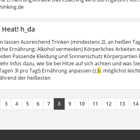
hinking.de
 Heat! h_da
n lassen Ausreichend Trinken (mindestens 2l, an heißen Tag
siche Ernährung; Alkohol vermeiden) Körperliches Arbeiten w
iden Passende Kleidung und Sonnenschutz Körperpartien k
r Infos dazu, wie Sie bei Hitze auf sich achten und was Sie
Tagen 3l pro Tag!) Ernährung anpassen (z.
b
. möglichst leic
ährend der heißesten
3
4
5
6
7
8
9
10
11
12
13
14