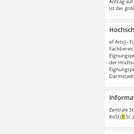
Antrag auf
ist der grö
Hochsch
of Arts) -
Fachbereich
Eignungspr
der Hochsc
Eignungspr
Darmstadt 
Informa
Zentrale S
KoSI (
B
.Sc.