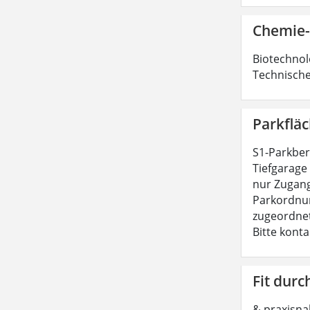
Chemie-
Biotechnol
Technische
Parkflä
S1-Parkber
Tiefgarage 
nur Zugang
Parkordnung
zugeordnet
Bitte konta
Fit dur
& praxisna