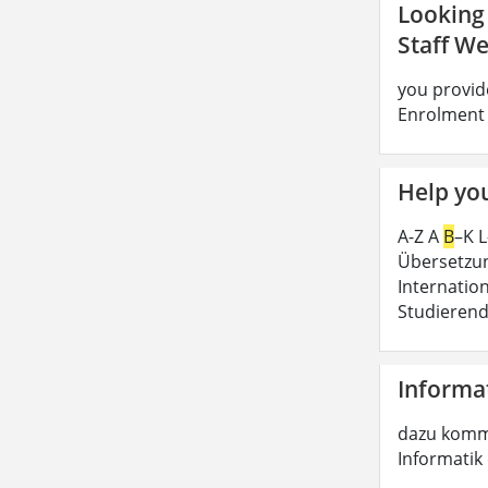
Looking 
Staff We
you provide
Enrolment 
Help you
A-Z A
B
–K 
Übersetzun
Internatio
Studierend
Informat
dazu komme
Informatik 