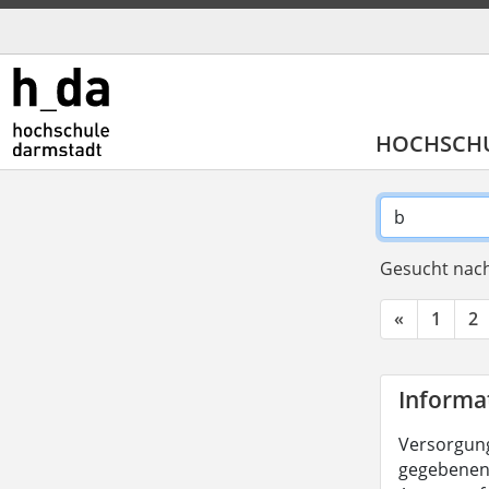
HOCHSCH
Gesucht nach
«
1
2
Informa
Versorgung
gegebenenf