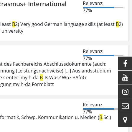
‘Erasmus+ International
Relevanz:
77%
 least
B
2) Very good German language skills (at least
B
2)
 university
Relevanz:
77%

iat des Fachbereichs Abschlussdokumente (auch:
nung (Leistungsnachweise) [...] Auslandsstudium

ce Center: my.h-da
B
–K Was? Wo? BAföG
igung my.h-da Formblatt

Relevanz:

77%
Informatik, Schwp. Kommunikation u. Medien (
B
.Sc.)
