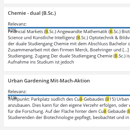
Chemie - dual (B.Sc.)
Relevanz:
92%
Financial Markets (
B
.Sc.) Angewandte Mathematik (
B
.Sc.) Bio
Science und Künstliche Intelligenz (
B
.Sc.) Optotechnik & Bildv
der duale Studiengang Chemie mit dem Abschluss Bachelor of
Zusammenarbeit mit den Firmen Merck, Boehringer und [...]
Studiengang. Zugang Der duale Studiengang Chemie (
B
.Sc.) 
Aufnahme ins Studium ist jedoch
Urban Gardening Mit-Mach-Aktion
Relevanz:
91%
Treffpunkt: Parkplatz südlich des Cu
B
-Gebäudes (
B
15) Urban
anzubauen. Dies kann für den eigene Verzehr erfolgen, oder
für die Forschung. Auf der Fläche hinter dem Cu
B
Gebäude (
Studierenden der Biotechnologie gepflegt, beobachtet und in