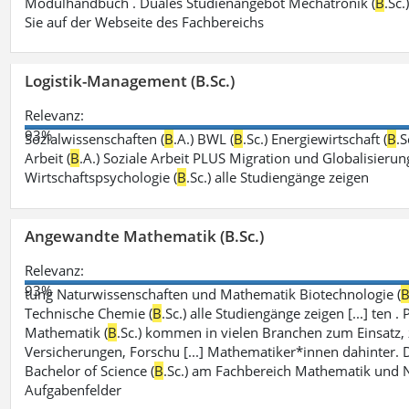
Modulhandbuch . Duales Studienangebot Mechatronik (
B
.Sc
Sie auf der Webseite des Fachbereichs
Logistik-Management (B.Sc.)
Relevanz:
93%
Sozialwissenschaften (
B
.A.) BWL (
B
.Sc.) Energiewirtschaft (
B
.S
Arbeit (
B
.A.) Soziale Arbeit PLUS Migration und Globalisierung
Wirtschaftspsychologie (
B
.Sc.) alle Studiengänge zeigen
Angewandte Mathematik (B.Sc.)
Relevanz:
93%
tung Naturwissenschaften und Mathematik Biotechnologie (
Technische Chemie (
B
.Sc.) alle Studiengänge zeigen [...] te
Mathematik (
B
.Sc.) kommen in vielen Branchen zum Einsatz, 
Versicherungen, Forschu [...] Mathematiker*innen dahinter
Bachelor of Science (
B
.Sc.) am Fachbereich Mathematik und N
Aufgabenfelder