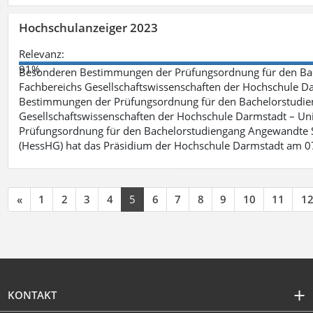
Hochschulanzeiger 2023
Relevanz:
91%
Besonderen Bestimmungen der Prüfungsordnung für den Bac
Fachbereichs Gesellschaftswissenschaften der Hochschule Dar
Bestimmungen der Prüfungsordnung für den Bachelorstudie
Gesellschaftswissenschaften der Hochschule Darmstadt – Uni
Prüfungsordnung für den Bachelorstudiengang Angewandte S
(HessHG) hat das Präsidium der Hochschule Darmstadt am 0
«
1
2
3
4
5
6
7
8
9
10
11
1
KONTAKT