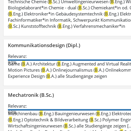
Technische Chemie (
B
.Sc.) Umweltingenieurwesen (
B
.Eng.) W
Biologielaborant*in Chemie - dual (
B
.Sc.) Chemiekant*in od.
(
B
.Eng.) Elektroniker*in Gebäudesystemtechnik (
B
.Eng.) Elek
Fachinformatiker*in Informatik, Schwerpunkt Kommunikation
(
B
.Sc.) Kunststofftechnik (
B
.Eng.) Verfahrensmechaniker*in
Kommunikationsdesign (Dipl.)
Relevanz:
93%
Game (
B
.A.) Architektur (
B
.Eng.) Augmented and Virtual Realit
Motion Pictures (
B
.A.) Onlinejournalismus (
B
.A.) Onlinekomm
Experience Design (
B
.A.) alle Studiengänge zeigen
Mechatronik (B.Sc.)
Relevanz:
93%
Maschinenbau (
B
.Eng.) Bauingenieurwesen (
B
.Eng.) Elektrot
(
B
.Eng.) Optotechnik & Bildverarbeitung (
B
.Sc.) Polymer Engin
Wirtschaftsingenieurwesen (
B
.Sc.) alle Studiengänge zeigen [.