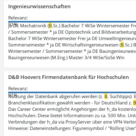
Ingenieurwissenschaften
Relevanz:
91%
ja DE Mechatronik (
B
.Sc.) Bachelor 7 WiSe Wintersemester F
/ Sommersemester * ja DE Optotechnik und Bildverarbeitung
Bachelor 7 WiSe Wintersemester Frei ja DE Umweltingenieur
Sommersemester * ja DE Wirtschaftsingenieurwesen (
B
.Sc.)
Wintersemester / Sommersemester * ja DE Bauingenieurwes
Bauingenieurwesen (M.Eng.) Master 3/4 WiSe/SoSe Win
D&B Hoovers Firmendatenbank für Hochschulen
Relevanz:
91%
Nutzung der Datenbank abgerufen werden (z.
B
. Suchtipps).
Branchenklassifikation gewählt werden - für Deutschland z.
Das Career Center ermöglicht Angehörigen der h_da kosten
Hochschulen: Diese bietet Informationen zu ca. 500 Mio. Unt
Verbindungen der h_da via ProxyServer über eine VPN-Verbi
Hinweise: Dateneinstellungen: Figurensymbol / "Rolling User