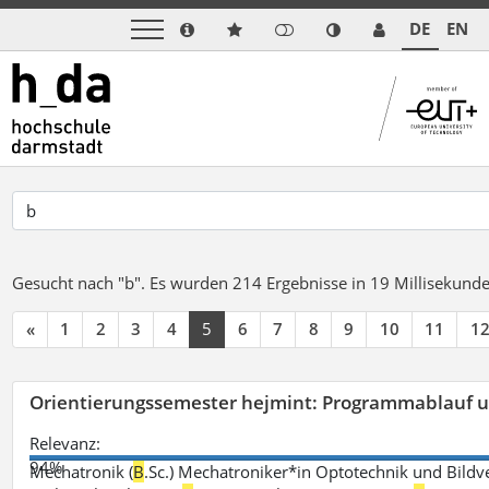
DE
EN
Gesucht nach "b".
Es wurden 214 Ergebnisse in 19 Millisekund
«
1
2
3
4
5
6
7
8
9
10
11
1
Orientierungssemester hejmint: Programmablauf u
Relevanz:
94%
Mechatronik (
B
.Sc.) Mechatroniker*in Optotechnik und Bildv