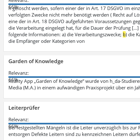
66%
h gelöscht werden, sofern einer der in Art. 17 DSGVO im einz
verfolgten Zwecke nicht mehr benötigt werden ( Recht auf Lös
eine der in Art. 18 DSGVO aufgeführten Voraussetzungen gege
die Verarbeitung eingelegt hat, für die Dauer der Prüfung [.
folgende Informationen: a) die Verarbeitungszwecke;
b
) die 
die Empfänger oder Kategorien von
Garden of Knowledge
Relevanz:
66%
Reality App „Garden of Knowledge“ wurde von h_da-Studiere
Media (M.A.) in einem aufwändigen Praxisprojekt über ein Ja
Leiterprüfer
Relevanz:
66%
Bei festgestellten Mängeln ist die Leiter unverzüglich bis zur
entsorgen Defekte Leitern sind zu kennzeichnen Leitern dürfe