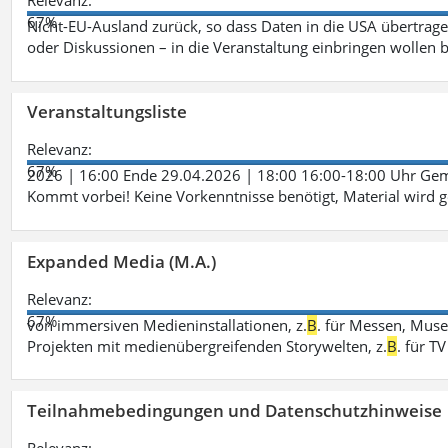
Relevanz:
67%
Nicht-EU-Ausland zurück, so dass Daten in die USA übertragen
oder Diskussionen – in die Veranstaltung einbringen wollen 
Veranstaltungsliste
Relevanz:
67%
2026 | 16:00 Ende 29.04.2026 | 18:00 16:00-18:00 Uhr Ge
Kommt vorbei! Keine Vorkenntnisse benötigt, Material wird g
Expanded Media (M.A.)
Relevanz:
67%
von immersiven Medieninstallationen, z.
B
. für Messen, Muse
Projekten mit medienübergreifenden Storywelten, z.
B
. für 
Teilnahmebedingungen und Datenschutzhinweise
Relevanz: