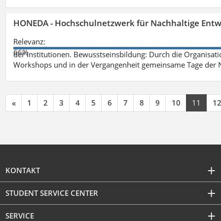
HONEDA - Hochschulnetzwerk für Nachhaltige Entw
Relevanz:
66%
der Institutionen. Bewusstseinsbildung: Durch die Organisati
Workshops und in der Vergangenheit gemeinsame Tage der Na
«
1
2
3
4
5
6
7
8
9
10
11
1
KONTAKT
STUDENT SERVICE CENTER
SERVICE