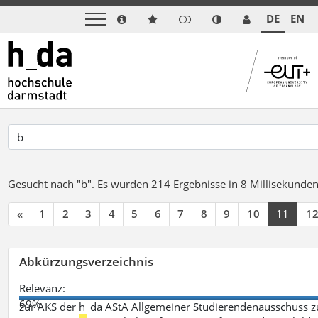
DE
EN
Gesucht nach "b".
Es wurden 214 Ergebnisse in 8 Millisekunde
«
1
2
3
4
5
6
7
8
9
10
11
1
Abkürzungsverzeichnis
Relevanz:
69%
zur AKS der h_da AStA Allgemeiner Studierendenausschuss 