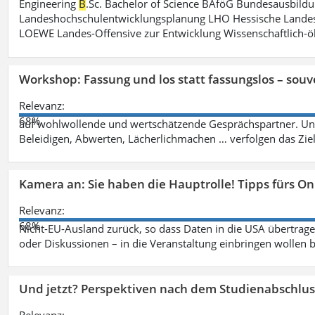
Engineering
B
.Sc. Bachelor of Science BAföG Bundesausbild
Landeshochschulentwicklungsplanung LHO Hessische Lande
LOEWE Landes-Offensive zur Entwicklung Wissenschaftlich-
Workshop: Fassung und los statt fassungslos – souv
Relevanz:
68%
auf wohlwollende und wertschätzende Gesprächspartner. Unf
Beleidigen, Abwerten, Lächerlichmachen … verfolgen das Zie
Kamera an: Sie haben die Hauptrolle! Tipps fürs O
Relevanz:
68%
Nicht-EU-Ausland zurück, so dass Daten in die USA übertragen
oder Diskussionen – in die Veranstaltung einbringen wollen 
Und jetzt? Perspektiven nach dem Studienabschlus