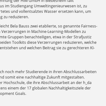
ennung der HIM GmbH in Biebesheim fällt
aus im Studiengang Umweltingenieurwesen ist, zu
tetes und vollentsalztes Wasser ersetzen kann, um
g zu reduzieren.
eicht Bela Bauss zwei etablierte, so genannte Fairness-
 um Verzerrungen in Machine-Learning-Modellen zu
te Gruppen benachteiligen, etwa in der Strafjustiz
beiden Toolkits diese Verzerrungen reduzieren, welche
ntstehen und welchen Beitrag sie zu gerechteren KI-
 sich noch mehr Studierende in ihren Abschlussarbeiten
d somit eine nachhaltige Zukunft mitgestalten.
r Hochschule, die ihre Abschlussarbeit an der h_da
tens einem der 17 globalen Nachhaltigkeitsziele der
lopment Goals.