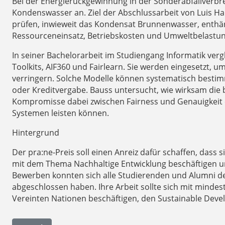
Bei der Energierückgewinnung in der Sonderabfallverbr
Kondenswasser an. Ziel der Abschlussarbeit von Luis H
prüfen, inwieweit das Kondensat Brunnenwasser, enthär
Ressourceneinsatz, Betriebskosten und Umweltbelastun
In seiner Bachelorarbeit im Studiengang Informatik vergl
Toolkits, AIF360 und Fairlearn. Sie werden eingesetzt,
verringern. Solche Modelle können systematisch bestimm
oder Kreditvergabe. Bauss untersucht, wie wirksam die 
Kompromisse dabei zwischen Fairness und Genauigkeit e
Systemen leisten können.
Hintergrund
Der pra:ne-Preis soll einen Anreiz dafür schaffen, dass
mit dem Thema Nachhaltige Entwicklung beschäftigen un
Bewerben konnten sich alle Studierenden und Alumni de
abgeschlossen haben. Ihre Arbeit sollte sich mit mindes
Vereinten Nationen beschäftigen, den Sustainable Deve