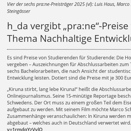
Vier der sechs pra:ne-Preisträger 2025 (vl): Luis Haus, Marco
Steingässer
h_da vergibt „pra:ne“-Preis
Thema Nachhaltige Entwick
Es sind Preise von Studierenden für Studierende: Die Ho
vergeben – Auszeichnungen für Abschlussarbeiten zum 
sechs Bachelorarbeiten, die nach Ansicht der studentisc
Entwicklung leisten. Dotiert sind die Preise mit je 300 Eu
„Kiruna stirbt, lang lebe Kiruna!“ heißt die Abschlussar
Onlinejournalismus. Seine 15-minütige Reportage beschäf
Schwedens. Der Ort muss zu einem großen Teil dem Eis
aufgebaut zu werden. Mit seinem Film möchte Marco Sc
Zusammenhänge veranschaulichen: In Kiruna werden me
abgebaut – welches auch in Deutschland verwertet wird.
v=1rmdqYzVylQ