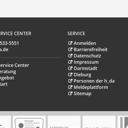
RVICE CENTER
SERVICE
.533-5551
Anmelden
a
.
de
Barrierefreiheit
Datenschutz
Impressum
ervice Center
Darmstadt
eratung
Dieburg
ngebot
Personen der h_da
tart
Meldeplattform
Sitemap