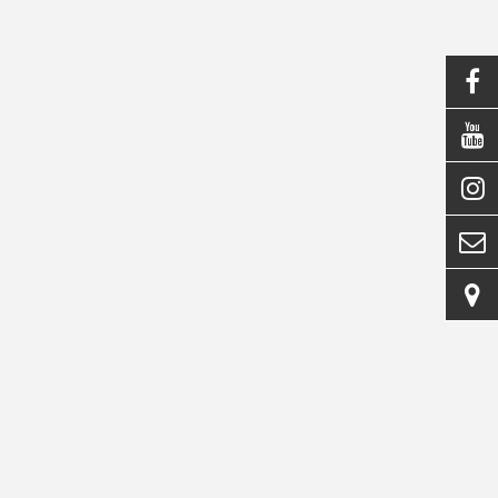




