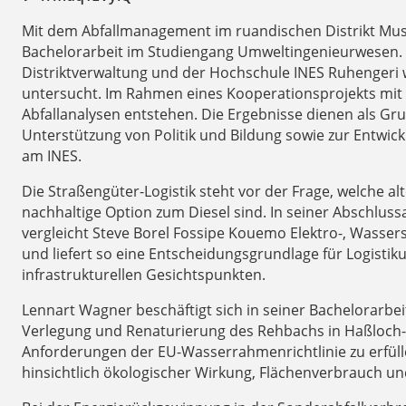
Mit dem Abfallmanagement im ruandischen Distrikt Musan
Bachelorarbeit im Studiengang Umweltingenieurwesen. 
Distriktverwaltung und der Hochschule INES Ruhengeri
untersucht. Im Rahmen eines Kooperationsprojekts mit „
Abfallanalysen entstehen. Die Ergebnisse dienen als G
Unterstützung von Politik und Bildung sowie zur Entwi
am INES.
Die Straßengüter-Logistik steht vor der Frage, welche a
nachhaltige Option zum Diesel sind. In seiner Abschlus
vergleicht Steve Borel Fossipe Kouemo Elektro-, Wassers
und liefert so eine Entscheidungsgrundlage für Logist
infrastrukturellen Gesichtspunkten.
Lennart Wagner beschäftigt sich in seiner Bachelorarb
Verlegung und Renaturierung des Rehbachs in Haßloch-W
Anforderungen der EU-Wasserrahmenrichtlinie zu erfülle
hinsichtlich ökologischer Wirkung, Flächenverbrauch un