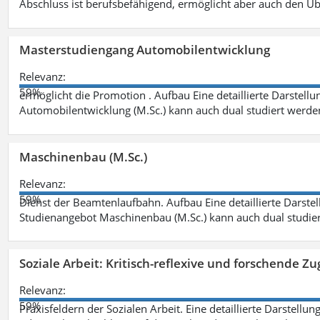
Abschluss ist berufsbefähigend, ermöglicht aber auch den Ü
Masterstudiengang Automobilentwicklung
Relevanz:
59%
ermöglicht die Promotion . Aufbau Eine detaillierte Darstellu
Automobilentwicklung (M.Sc.) kann auch dual studiert werde
Maschinenbau (M.Sc.)
Relevanz:
59%
Dienst der Beamtenlaufbahn. Aufbau Eine detaillierte Darstel
Studienangebot Maschinenbau (M.Sc.) kann auch dual studie
Soziale Arbeit: Kritisch-reflexive und forschende Zu
Relevanz:
59%
Praxisfeldern der Sozialen Arbeit. Eine detaillierte Darstellu