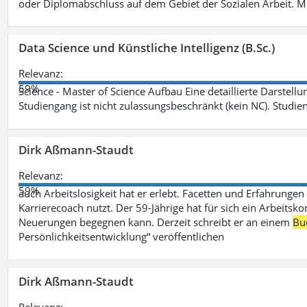
oder Diplomabschluss auf dem Gebiet der Sozialen Arbeit. M
Data Science und Künstliche Intelligenz (B.Sc.)
Relevanz:
59%
Science - Master of Science Aufbau Eine detaillierte Darstell
Studiengang ist nicht zulassungsbeschränkt (kein NC). Studie
Dirk Aßmann-Staudt
Relevanz:
59%
auch Arbeitslosigkeit hat er erlebt. Facetten und Erfahrungen
Karrierecoach nutzt. Der 59-Jährige hat für sich ein Arbeitsk
Neuerungen begegnen kann. Derzeit schreibt er an einem
Bu
Persönlichkeitsentwicklung“ veröffentlichen
Dirk Aßmann-Staudt
Relevanz: