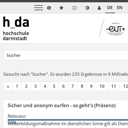
DE
EN
Gesucht nach "bücher".
Es wurden 235 Ergebnisse in 9 Millise
«
1
2
3
4
5
6
7
8
9
10
11
1
Sicher und anonym surfen - so geht's (Präsenz)
Relevanz:
59%
Weiterbildungsmaßnahme im dienstlichen Sinne gilt als Dien