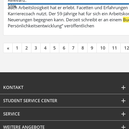
59%
auch Arbeitslosigkeit hat er erlebt. Facetten und Erfahrungen
Karrierecoach nutzt. Der 59-Jährige hat für sich ein Arbeitsk
Neuerungen begegnen kann. Derzeit schreibt er an einem
Bu
Persönlichkeitsentwicklung“ veröffentlichen
«
1
2
3
4
5
6
7
8
9
10
11
1
KONTAKT
STUDENT SERVICE CENTER
SERVICE
WEITERE ANGEBOTE