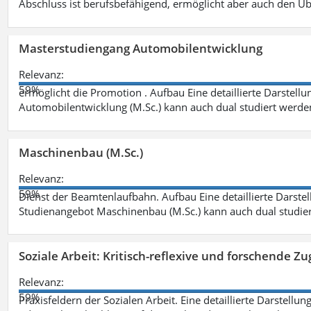
Abschluss ist berufsbefähigend, ermöglicht aber auch den Ü
Masterstudiengang Automobilentwicklung
Relevanz:
59%
ermöglicht die Promotion . Aufbau Eine detaillierte Darstellu
Automobilentwicklung (M.Sc.) kann auch dual studiert werde
Maschinenbau (M.Sc.)
Relevanz:
59%
Dienst der Beamtenlaufbahn. Aufbau Eine detaillierte Darstel
Studienangebot Maschinenbau (M.Sc.) kann auch dual studie
Soziale Arbeit: Kritisch-reflexive und forschende Zu
Relevanz:
59%
Praxisfeldern der Sozialen Arbeit. Eine detaillierte Darstellu