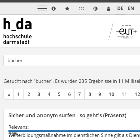
DE
EN
Gesucht nach "bücher".
Es wurden 235 Ergebnisse in 11 Milli
«
1
2
3
4
5
6
7
8
9
10
11
1
Sicher und anonym surfen - so geht's (Präsenz)
Relevanz:
59%
Weiterbildungsmaßnahme im dienstlichen Sinne gilt als Dien