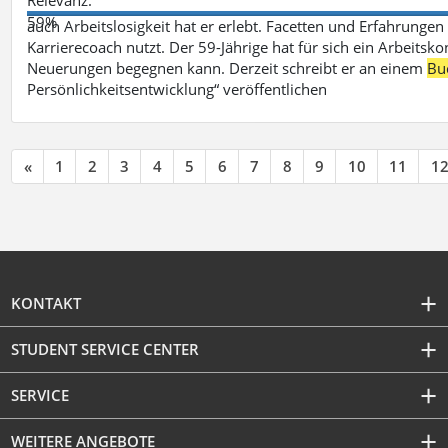
59%
auch Arbeitslosigkeit hat er erlebt. Facetten und Erfahrungen
Karrierecoach nutzt. Der 59-Jährige hat für sich ein Arbeitsk
Neuerungen begegnen kann. Derzeit schreibt er an einem
Bu
Persönlichkeitsentwicklung“ veröffentlichen
«
1
2
3
4
5
6
7
8
9
10
11
1
KONTAKT
STUDENT SERVICE CENTER
SERVICE
WEITERE ANGEBOTE