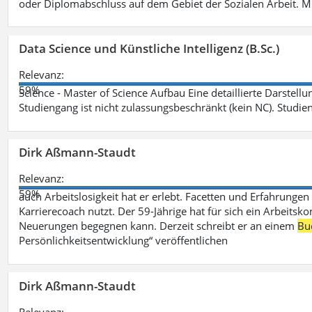
oder Diplomabschluss auf dem Gebiet der Sozialen Arbeit. M
Data Science und Künstliche Intelligenz (B.Sc.)
Relevanz:
59%
Science - Master of Science Aufbau Eine detaillierte Darstell
Studiengang ist nicht zulassungsbeschränkt (kein NC). Studie
Dirk Aßmann-Staudt
Relevanz:
59%
auch Arbeitslosigkeit hat er erlebt. Facetten und Erfahrungen
Karrierecoach nutzt. Der 59-Jährige hat für sich ein Arbeitsk
Neuerungen begegnen kann. Derzeit schreibt er an einem
Bu
Persönlichkeitsentwicklung“ veröffentlichen
Dirk Aßmann-Staudt
Relevanz: