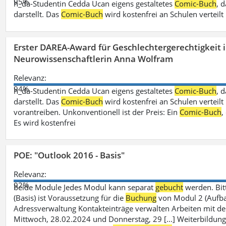
95%
h_da-Studentin Cedda Ucan eigens gestaltetes
Comic-Buch
, 
darstellt. Das
Comic-Buch
wird kostenfrei an Schulen verteilt
Erster DAREA-Award für Geschlechtergerechtigkeit
Neurowissenschaftlerin Anna Wolfram
Relevanz:
94%
h_da-Studentin Cedda Ucan eigens gestaltetes
Comic-Buch
, 
darstellt. Das
Comic-Buch
wird kostenfrei an Schulen verteilt 
vorantreiben. Unkonventionell ist der Preis: Ein
Comic-Buch
,
Es wird kostenfrei
POE: "Outlook 2016 - Basis"
Relevanz:
92%
beide Module Jedes Modul kann separat
gebucht
werden. Bit
(Basis) ist Voraussetzung für die
Buchung
von Modul 2 (Aufbau)
Adressverwaltung Kontakteinträge verwalten Arbeiten mit 
Mittwoch, 28.02.2024 und Donnerstag, 29 [...] Weiterbildung