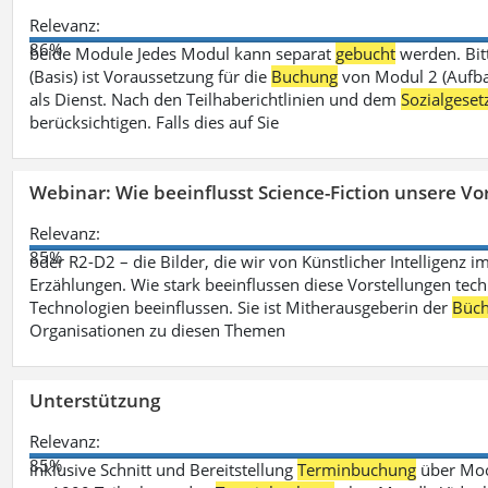
Relevanz:
86%
beide Module Jedes Modul kann separat
gebucht
werden. Bit
(Basis) ist Voraussetzung für die
Buchung
von Modul 2 (Aufbau
als Dienst. Nach den Teilhaberichtlinien und dem
Sozialgese
berücksichtigen. Falls dies auf Sie
Webinar: Wie beeinflusst Science-Fiction unsere Vor
Relevanz:
85%
oder R2-D2 – die Bilder, die wir von Künstlicher Intelligenz
Erzählungen. Wie stark beeinflussen diese Vorstellungen tech
Technologien beeinflussen. Sie ist Mitherausgeberin der
Büch
Organisationen zu diesen Themen
Unterstützung
Relevanz:
85%
inklusive Schnitt und Bereitstellung
Terminbuchung
über Mood