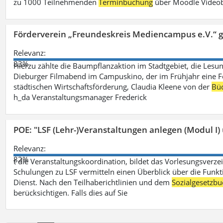
zu 1000 Teilnehmenden
Terminbuchung
über Moodle Videob
Förderverein „Freundeskreis Mediencampus e.V.“ 
Relevanz:
83%
Hierzu zählte die Baumpflanzaktion im Stadtgebiet, die Lesun
Dieburger Filmabend im Campuskino, der im Frühjahr eine Fort
städtischen Wirtschaftsförderung, Claudia Kleene von der
Büc
h_da Veranstaltungsmanager Frederick
POE: "LSF (Lehr-)Veranstaltungen anlegen (Modul I)
Relevanz:
82%
t die Veranstaltungskoordination, bildet das Vorlesungsverze
Schulungen zu LSF vermitteln einen Überblick über die Funkt
Dienst. Nach den Teilhaberichtlinien und dem
Sozialgesetzbu
berücksichtigen. Falls dies auf Sie