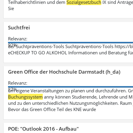
Teilhaberichtlinien und dem
Sozialgesetzbuch
IX sind Anträg
Sie
Suchtfrei
Relevanz:
92%
de/ Suchtpräventions-Tools Suchtpräventions-Tools https://
eCHECKUP TO GO ALKOHOL Informationen und Beratung für 
Green Office der Hochschule Darmstadt (h_da)
Relevanz:
87%
um eigene Veranstaltungen zu planen und durchzuführen. G
Buchungssystem
anny können Studierende, Lehrende und Mit
und zu den unterschiedlichen Nutzungsmöglichkeiten. Raum 
Bevor das Green Office Teil des KNE wurde
POE: "Outlook 2016 - Aufbau"