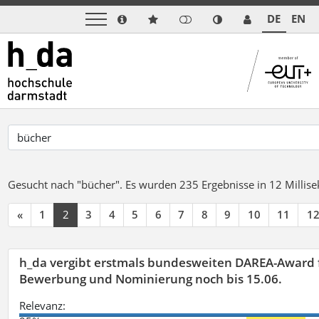
DE
EN
Gesucht nach "bücher".
Es wurden 235 Ergebnisse in 12 Milli
«
1
2
3
4
5
6
7
8
9
10
11
1
h_da vergibt erstmals bundesweiten DAREA-Award f
Bewerbung und Nominierung noch bis 15.06.
Relevanz: