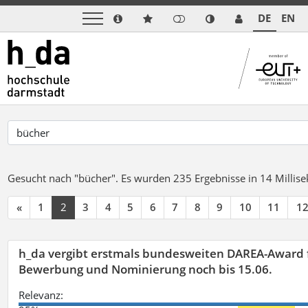
DE
EN
Gesucht nach "bücher".
Es wurden 235 Ergebnisse in 14 Milli
«
1
2
3
4
5
6
7
8
9
10
11
1
h_da vergibt erstmals bundesweiten DAREA-Award f
Bewerbung und Nominierung noch bis 15.06.
Relevanz: