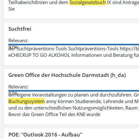
Teilhaberichtlinien und dem
Sozialgesetzbuch
IX sind Anträg
Sie
Suchtfrei
Relevanz:
92%
de/ Suchtpräventions-Tools Suchtpräventions-Tools https://
eCHECKUP TO GO ALKOHOL Informationen und Beratung für 
Green Office der Hochschule Darmstadt (h_da)
Relevanz:
87%
um eigene Veranstaltungen zu planen und durchzuführen. G
Buchungssystem
anny können Studierende, Lehrende und Mit
und zu den unterschiedlichen Nutzungsmöglichkeiten. Raum 
Bevor das Green Office Teil des KNE wurde
POE: "Outlook 2016 - Aufbau"