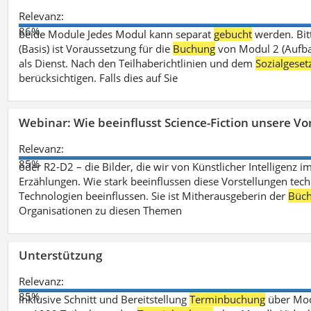
Relevanz:
86%
beide Module Jedes Modul kann separat
gebucht
werden. Bit
(Basis) ist Voraussetzung für die
Buchung
von Modul 2 (Aufbau
als Dienst. Nach den Teilhaberichtlinien und dem
Sozialgese
berücksichtigen. Falls dies auf Sie
Webinar: Wie beeinflusst Science-Fiction unsere Vor
Relevanz:
85%
oder R2-D2 – die Bilder, die wir von Künstlicher Intelligenz
Erzählungen. Wie stark beeinflussen diese Vorstellungen tech
Technologien beeinflussen. Sie ist Mitherausgeberin der
Büch
Organisationen zu diesen Themen
Unterstützung
Relevanz:
85%
inklusive Schnitt und Bereitstellung
Terminbuchung
über Mood