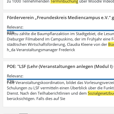
zu 1000 Teilnehmenden
Terminbuchung
über Moodle Videob
Förderverein „Freundeskreis Mediencampus e.V.“ 
Relevanz:
83%
Hierzu zählte die Baumpflanzaktion im Stadtgebiet, die Lesun
Dieburger Filmabend im Campuskino, der im Frühjahr eine Fort
städtischen Wirtschaftsförderung, Claudia Kleene von der
Büc
h_da Veranstaltungsmanager Frederick
POE: "LSF (Lehr-)Veranstaltungen anlegen (Modul I)
Relevanz:
82%
t die Veranstaltungskoordination, bildet das Vorlesungsverze
Schulungen zu LSF vermitteln einen Überblick über die Funkt
Dienst. Nach den Teilhaberichtlinien und dem
Sozialgesetzbu
berücksichtigen. Falls dies auf Sie