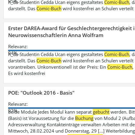
95%
h_da-Studentin Cedda Ucan eigens gestaltetes
Comic-Buch
, 
darstellt. Das
Comic-Buch
wird kostenfrei an Schulen verteilt
Erster DAREA-Award für Geschlechtergerechtigkeit
Neurowissenschaftlerin Anna Wolfram
Relevanz:
94%
h_da-Studentin Cedda Ucan eigens gestaltetes
Comic-Buch
, 
darstellt. Das
Comic-Buch
wird kostenfrei an Schulen verteilt 
vorantreiben. Unkonventionell ist der Preis: Ein
Comic-Buch
,
Es wird kostenfrei
POE: "Outlook 2016 - Basis"
Relevanz:
92%
beide Module Jedes Modul kann separat
gebucht
werden. Bit
(Basis) ist Voraussetzung für die
Buchung
von Modul 2 (Aufbau)
Adressverwaltung Kontakteinträge verwalten Arbeiten mit 
Mittwoch, 28.02.2024 und Donnerstag, 29 [...] Weiterbildung