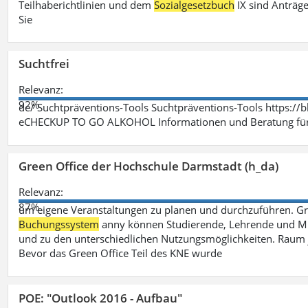
Teilhaberichtlinien und dem
Sozialgesetzbuch
IX sind Anträg
Sie
Suchtfrei
Relevanz:
92%
de/ Suchtpräventions-Tools Suchtpräventions-Tools https://
eCHECKUP TO GO ALKOHOL Informationen und Beratung für 
Green Office der Hochschule Darmstadt (h_da)
Relevanz:
87%
um eigene Veranstaltungen zu planen und durchzuführen. G
Buchungssystem
anny können Studierende, Lehrende und Mit
und zu den unterschiedlichen Nutzungsmöglichkeiten. Raum 
Bevor das Green Office Teil des KNE wurde
POE: "Outlook 2016 - Aufbau"