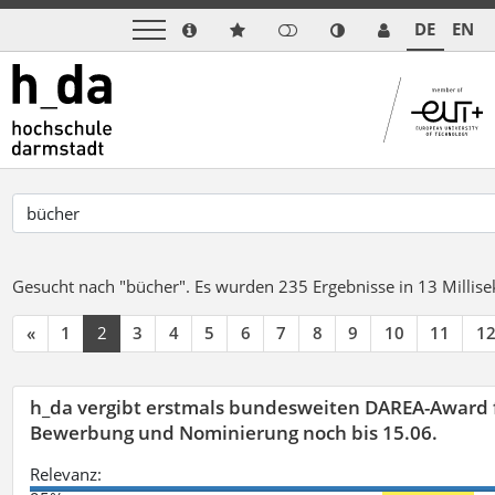
DE
EN
Gesucht nach "bücher".
Es wurden 235 Ergebnisse in 13 Milli
«
1
2
3
4
5
6
7
8
9
10
11
1
h_da vergibt erstmals bundesweiten DAREA-Award f
Bewerbung und Nominierung noch bis 15.06.
Relevanz: