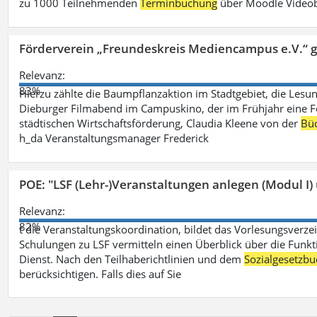
zu 1000 Teilnehmenden
Terminbuchung
über Moodle Videob
Förderverein „Freundeskreis Mediencampus e.V.“ 
Relevanz:
83%
Hierzu zählte die Baumpflanzaktion im Stadtgebiet, die Lesun
Dieburger Filmabend im Campuskino, der im Frühjahr eine Fort
städtischen Wirtschaftsförderung, Claudia Kleene von der
Büc
h_da Veranstaltungsmanager Frederick
POE: "LSF (Lehr-)Veranstaltungen anlegen (Modul I)
Relevanz:
82%
t die Veranstaltungskoordination, bildet das Vorlesungsverze
Schulungen zu LSF vermitteln einen Überblick über die Funkt
Dienst. Nach den Teilhaberichtlinien und dem
Sozialgesetzbu
berücksichtigen. Falls dies auf Sie