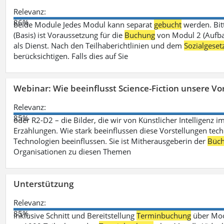
Relevanz:
86%
beide Module Jedes Modul kann separat
gebucht
werden. Bit
(Basis) ist Voraussetzung für die
Buchung
von Modul 2 (Aufbau
als Dienst. Nach den Teilhaberichtlinien und dem
Sozialgese
berücksichtigen. Falls dies auf Sie
Webinar: Wie beeinflusst Science-Fiction unsere Vor
Relevanz:
85%
oder R2-D2 – die Bilder, die wir von Künstlicher Intelligenz
Erzählungen. Wie stark beeinflussen diese Vorstellungen tech
Technologien beeinflussen. Sie ist Mitherausgeberin der
Büch
Organisationen zu diesen Themen
Unterstützung
Relevanz:
85%
inklusive Schnitt und Bereitstellung
Terminbuchung
über Mood