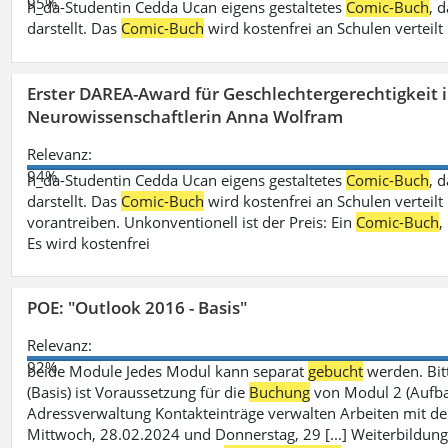
95%
h_da-Studentin Cedda Ucan eigens gestaltetes
Comic-Buch
, 
darstellt. Das
Comic-Buch
wird kostenfrei an Schulen verteilt
Erster DAREA-Award für Geschlechtergerechtigkeit
Neurowissenschaftlerin Anna Wolfram
Relevanz:
94%
h_da-Studentin Cedda Ucan eigens gestaltetes
Comic-Buch
, 
darstellt. Das
Comic-Buch
wird kostenfrei an Schulen verteilt 
vorantreiben. Unkonventionell ist der Preis: Ein
Comic-Buch
,
Es wird kostenfrei
POE: "Outlook 2016 - Basis"
Relevanz:
92%
beide Module Jedes Modul kann separat
gebucht
werden. Bit
(Basis) ist Voraussetzung für die
Buchung
von Modul 2 (Aufbau)
Adressverwaltung Kontakteinträge verwalten Arbeiten mit 
Mittwoch, 28.02.2024 und Donnerstag, 29 [...] Weiterbildung