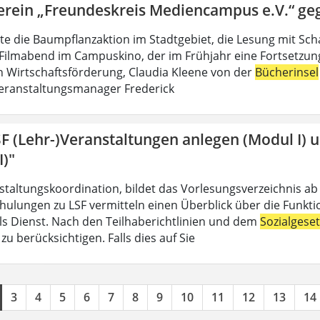
erein „Freundeskreis Mediencampus e.V.“ ge
lte die Baumpflanzaktion im Stadtgebiet, die Lesung mit Sch
Filmabend im Campuskino, der im Frühjahr eine Fortsetzung f
n Wirtschaftsförderung, Claudia Kleene von der
Bücherinsel
eranstaltungsmanager Frederick
SF (Lehr-)Veranstaltungen anlegen (Modul I) 
I)"
nstaltungskoordination, bildet das Vorlesungsverzeichnis ab
hulungen zu LSF vermitteln einen Überblick über die Funkt
 als Dienst. Nach den Teilhaberichtlinien und dem
Sozialgese
u berücksichtigen. Falls dies auf Sie
3
4
5
6
7
8
9
10
11
12
13
14