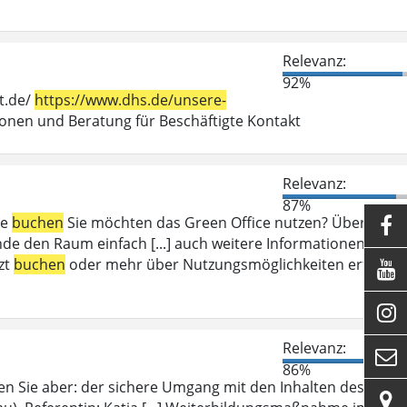
Relevanz:
92%
t.de/
https://www.dhs.de/unsere-
en und Beratung für Beschäftigte Kontakt
Relevanz:
87%
ce
buchen
Sie möchten das Green Office nutzen? Über das

e den Raum einfach [...] auch weitere Informationen zum
zt
buchen
oder mehr über Nutzungsmöglichkeiten erfahren


Relevanz:

86%
en Sie aber: der sichere Umgang mit den Inhalten des
