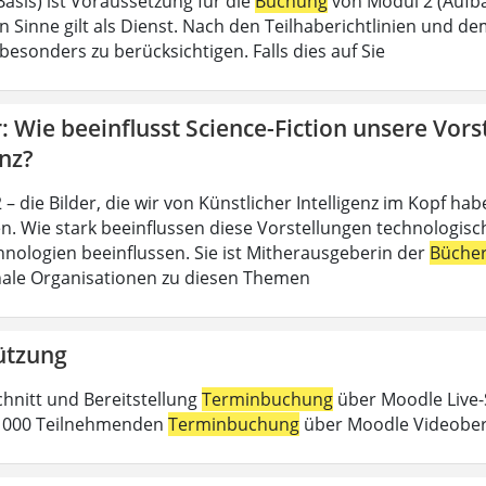
Basis) ist Voraussetzung für die
Buchung
von Modul 2 (Aufba
n Sinne gilt als Dienst. Nach den Teilhaberichtlinien und d
esonders zu berücksichtigen. Falls dies auf Sie
 Wie beeinflusst Science-Fiction unsere Vors
enz?
– die Bilder, die wir von Künstlicher Intelligenz im Kopf h
n. Wie stark beeinflussen diese Vorstellungen technologische
nologien beeinflussen. Sie ist Mitherausgeberin der
Büche
nale Organisationen zu diesen Themen
ützung
chnitt und Bereitstellung
Terminbuchung
über Moodle Live-
 1000 Teilnehmenden
Terminbuchung
über Moodle Videober