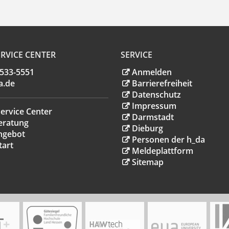
RVICE CENTER
SERVICE
.533-5551
Anmelden
a
.
de
Barrierefreiheit
Datenschutz
Impressum
ervice Center
Darmstadt
eratung
Dieburg
ngebot
Personen der h_da
tart
Meldeplattform
Sitemap