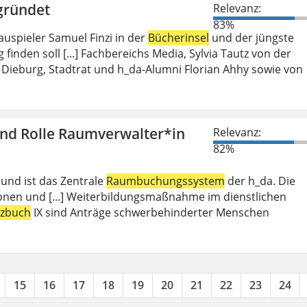
gründet
Relevanz:
83%
auspieler Samuel Finzi in der
Bücherinsel
und der jüngste
inden soll [...] Fachbereichs Media, Sylvia Tautz von der
Dieburg, Stadtrat und h_da-Alumni Florian Ahhy sowie von
und Rolle Raumverwalter*in
Relevanz:
82%
 und ist das Zentrale
Raumbuchungssystem
der h_da. Die
ionen und [...] Weiterbildungsmaßnahme im dienstlichen
tzbuch
IX sind Anträge schwerbehinderter Menschen
15
16
17
18
19
20
21
22
23
24