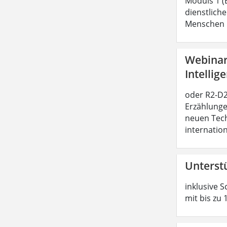
Moduls 1 (
dienstliche
Menschen b
Webinar:
Intellig
oder R2-D2 
Erzählunge
neuen Tech
internatio
Unterst
inklusive S
mit bis zu