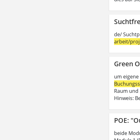
Suchtfre
de/ Suchtp
arbeit/pro
Green O
um eigene 
Buchungss
Raum und z
Hinweis: B
POE: "O
beide Modu