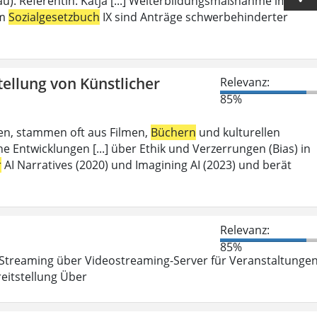
u). Referentin: Katja [...] Weiterbildungsmaßnahme im
em
Sozialgesetzbuch
IX sind Anträge schwerbehinderter
tellung von Künstlicher
Relevanz:
85%
aben, stammen oft aus Filmen,
Büchern
und kulturellen
 Entwicklungen [...] über Ethik und Verzerrungen (Bias) in
r
AI Narratives (2020) und Imagining AI (2023) und berät
Relevanz:
85%
Streaming über Videostreaming-Server für Veranstaltunge
eitstellung Über