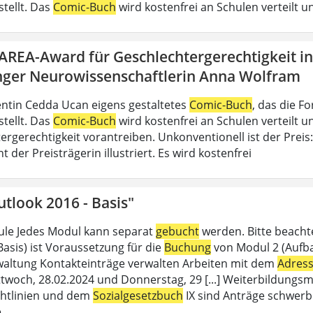
stellt. Das
Comic-Buch
wird kostenfrei an Schulen verteilt un
DAREA-Award für Geschlechtergerechtigkeit i
nger Neurowissenschaftlerin Anna Wolfram
ntin Cedda Ucan eigens gestaltetes
Comic-Buch
, das die 
stellt. Das
Comic-Buch
wird kostenfrei an Schulen verteilt un
ergerechtigkeit vorantreiben. Unkonventionell ist der Preis
der Preisträgerin illustriert. Es wird kostenfrei
tlook 2016 - Basis"
le Jedes Modul kann separat
gebucht
werden. Bitte beacht
Basis) ist Voraussetzung für die
Buchung
von Modul 2 (Aufbau
altung Kontakteinträge verwalten Arbeiten mit dem
Adres
twoch, 28.02.2024 und Donnerstag, 29 [...] Weiterbildungsm
chtlinien und dem
Sozialgesetzbuch
IX sind Anträge schwerb
e