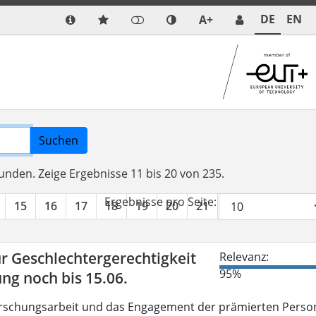
DE
EN
A+
Suchen
funden.
Zeige Ergebnisse 11 bis 20 von 235.
Ergebnisse pro Seite:
15
16
17
18
19
20
21
22
23
24
r Geschlechtergerechtigkeit
Relevanz:
95%
g noch bis 15.06.
Forschungsarbeit und das Engagement der prämierten Perso