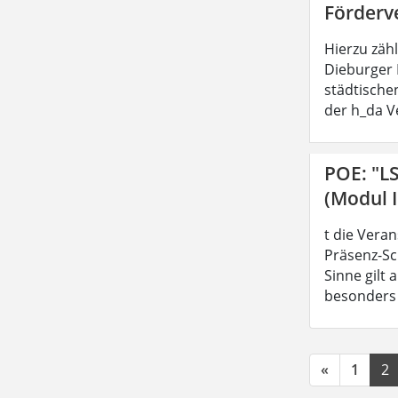
Förderv
Hierzu zäh
Dieburger 
städtische
der h_da V
POE: "L
(Modul I
t die Vera
Präsenz-Sc
Sinne gilt
besonders z
«
1
2