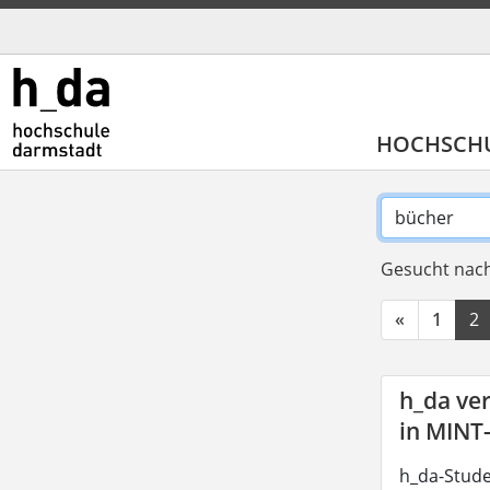
HOCHSCH
Gesucht nach
«
1
2
h_da ve
in MINT
h_da-Stude