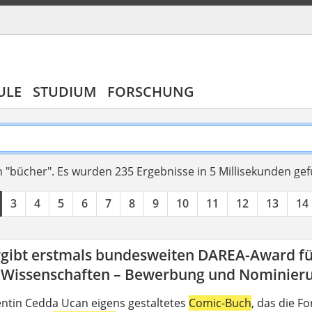
ULE
STUDIUM
FORSCHUNG
 "bücher".
Es wurden 235 Ergebnisse in 5 Millisekunden ge
3
4
5
6
7
8
9
10
11
12
13
14
rgibt erstmals bundesweiten DAREA-Award fü
-Wissenschaften – Bewerbung und Nominierun
ntin Cedda Ucan eigens gestaltetes
Comic-Buch
, das die 