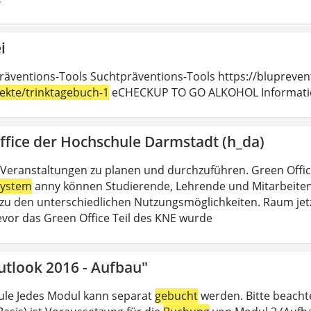
i
räventions-Tools Suchtpräventions-Tools https://blupreven
jekte/trinktagebuch-1
eCHECKUP TO GO ALKOHOL Information
ffice der Hochschule Darmstadt (h_da)
Veranstaltungen zu planen und durchzuführen. Green Offi
ystem
anny können Studierende, Lehrende und Mitarbeitend
u den unterschiedlichen Nutzungsmöglichkeiten. Raum jet
evor das Green Office Teil des KNE wurde
utlook 2016 - Aufbau"
le Jedes Modul kann separat
gebucht
werden. Bitte beacht