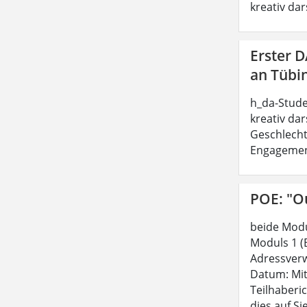
kreativ dar
Erster 
an Tübi
h_da-Stude
kreativ dar
Geschlecht
Engagement 
POE: "Ou
beide Modu
Moduls 1 (
Adressverw
Datum: Mit
Teilhaberi
dies auf Si