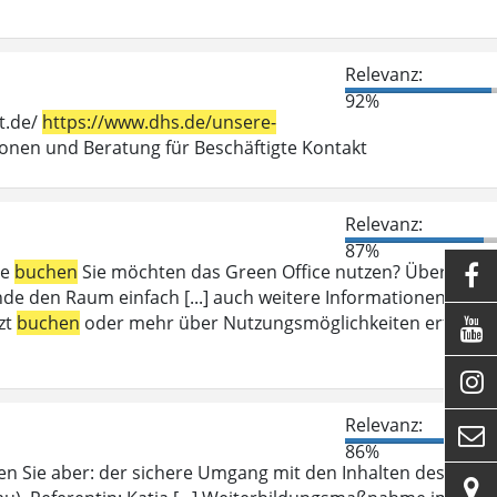
Relevanz:
92%
t.de/
https://www.dhs.de/unsere-
en und Beratung für Beschäftigte Kontakt
Relevanz:
87%
ce
buchen
Sie möchten das Green Office nutzen? Über das

e den Raum einfach [...] auch weitere Informationen zum
zt
buchen
oder mehr über Nutzungsmöglichkeiten erfahren


Relevanz:

86%
en Sie aber: der sichere Umgang mit den Inhalten des
