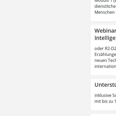
Moduls 1 (
dienstliche
Menschen b
Webinar:
Intellig
oder R2-D2 
Erzählunge
neuen Tech
internatio
Unterst
inklusive S
mit bis zu