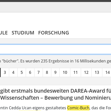
ULE
STUDIUM
FORSCHUNG
 "bücher".
Es wurden 235 Ergebnisse in 16 Millisekunden g
3
4
5
6
7
8
9
10
11
12
13
14
rgibt erstmals bundesweiten DAREA-Award fü
-Wissenschaften – Bewerbung und Nominierun
ntin Cedda Ucan eigens gestaltetes
Comic-Buch
, das die 