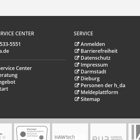
RVICE CENTER
SERVICE
.533-5551
Anmelden
a
.
de
Barrierefreiheit
Datenschutz
Impressum
ervice Center
Darmstadt
eratung
Dieburg
ngebot
Personen der h_da
tart
Meldeplattform
Sitemap