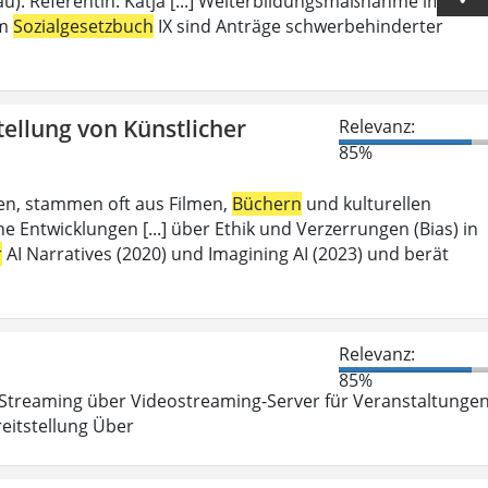
u). Referentin: Katja [...] Weiterbildungsmaßnahme im
em
Sozialgesetzbuch
IX sind Anträge schwerbehinderter
tellung von Künstlicher
Relevanz:
85%
aben, stammen oft aus Filmen,
Büchern
und kulturellen
 Entwicklungen [...] über Ethik und Verzerrungen (Bias) in
r
AI Narratives (2020) und Imagining AI (2023) und berät
Relevanz:
85%
Streaming über Videostreaming-Server für Veranstaltunge
eitstellung Über