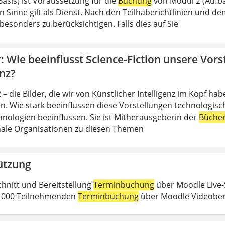
Basis) ist Voraussetzung für die
Buchung
von Modul 2 (Aufba
n Sinne gilt als Dienst. Nach den Teilhaberichtlinien und d
esonders zu berücksichtigen. Falls dies auf Sie
 Wie beeinflusst Science-Fiction unsere Vors
enz?
– die Bilder, die wir von Künstlicher Intelligenz im Kopf h
n. Wie stark beeinflussen diese Vorstellungen technologische
nologien beeinflussen. Sie ist Mitherausgeberin der
Büche
nale Organisationen zu diesen Themen
ützung
chnitt und Bereitstellung
Terminbuchung
über Moodle Live-
 1000 Teilnehmenden
Terminbuchung
über Moodle Videober