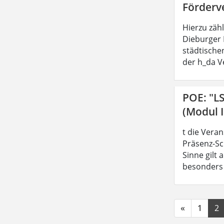
Förderv
Hierzu zäh
Dieburger 
städtische
der h_da V
POE: "L
(Modul I
t die Vera
Präsenz-Sc
Sinne gilt
besonders z
«
1
2