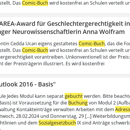
stellt. Das
Comic-Buch
wird kostenfrei an Schulen verteilt un
DAREA-Award für Geschlechtergerechtigkeit i
nger Neurowissenschaftlerin Anna Wolfram
ntin Cedda Ucan eigens gestaltetes
Comic-Buch
, das die 
stellt. Das
Comic-Buch
wird kostenfrei an Schulen verteilt un
ergerechtigkeit vorantreiben. Unkonventionell ist der Preis
der Preisträgerin illustriert. Es wird kostenfrei
tlook 2016 - Basis"
le Jedes Modul kann separat
gebucht
werden. Bitte beacht
Basis) ist Voraussetzung für die
Buchung
von Modul 2 (Aufbau
altung Kontakteinträge verwalten Arbeiten mit dem
Adres
twoch, 28.02.2024 und Donnerstag, 29 [...] Weiterbildungsm
chtlinien und dem
Sozialgesetzbuch
IX sind Anträge schwerb
e