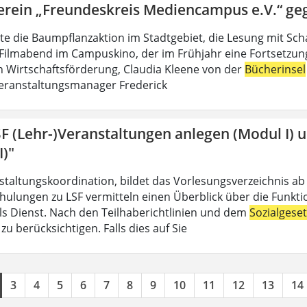
erein „Freundeskreis Mediencampus e.V.“ ge
lte die Baumpflanzaktion im Stadtgebiet, die Lesung mit Sch
Filmabend im Campuskino, der im Frühjahr eine Fortsetzung f
n Wirtschaftsförderung, Claudia Kleene von der
Bücherinsel
eranstaltungsmanager Frederick
SF (Lehr-)Veranstaltungen anlegen (Modul I) 
I)"
nstaltungskoordination, bildet das Vorlesungsverzeichnis ab
hulungen zu LSF vermitteln einen Überblick über die Funkt
 als Dienst. Nach den Teilhaberichtlinien und dem
Sozialgese
u berücksichtigen. Falls dies auf Sie
3
4
5
6
7
8
9
10
11
12
13
14