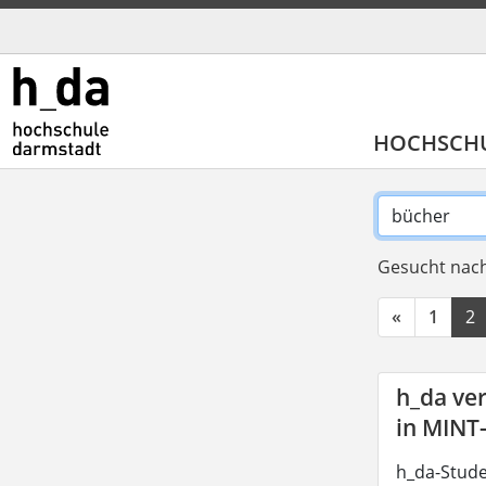
HOCHSCH
Gesucht nach
«
1
2
h_da ve
in MINT
h_da-Stude