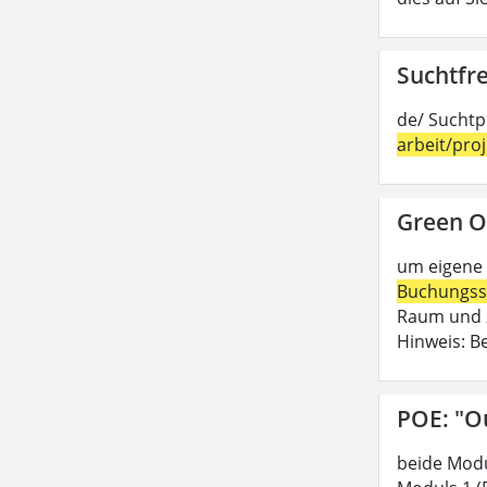
Suchtfre
de/ Suchtp
arbeit/pro
Green O
um eigene 
Buchungss
Raum und z
Hinweis: B
POE: "O
beide Modu