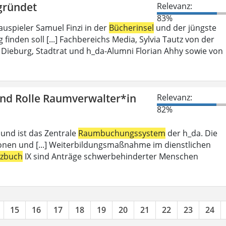
gründet
Relevanz:
83%
auspieler Samuel Finzi in der
Bücherinsel
und der jüngste
inden soll [...] Fachbereichs Media, Sylvia Tautz von der
Dieburg, Stadtrat und h_da-Alumni Florian Ahhy sowie von
und Rolle Raumverwalter*in
Relevanz:
82%
 und ist das Zentrale
Raumbuchungssystem
der h_da. Die
ionen und [...] Weiterbildungsmaßnahme im dienstlichen
tzbuch
IX sind Anträge schwerbehinderter Menschen
15
16
17
18
19
20
21
22
23
24