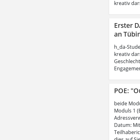
kreativ dar
Erster 
an Tübi
h_da-Stude
kreativ dar
Geschlecht
Engagement 
POE: "Ou
beide Modu
Moduls 1 (
Adressverw
Datum: Mit
Teilhaberi
dies auf Si