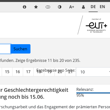
DE
EN
A+
Suchen
efunden.
Zeige Ergebnisse 11 bis 20 von 235.
Ergebnisse pro Seite:
15
16
17
18
19
20
21
22
23
24
r Geschlechtergerechtigkeit
Relevanz:
95%
g noch bis 15.06.
Forschungsarbeit und das Engagement der prämierten Perso