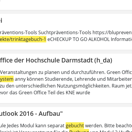
i
räventions-Tools Suchtpräventions-Tools https://blupreven
jekte/trinktagebuch-1
eCHECKUP TO GO ALKOHOL Information
ffice der Hochschule Darmstadt (h_da)
Veranstaltungen zu planen und durchzuführen. Green Offi
ystem
anny können Studierende, Lehrende und Mitarbeitend
u den unterschiedlichen Nutzungsmöglichkeiten. Raum jet
evor das Green Office Teil des KNE wurde
utlook 2016 - Aufbau"
le Jedes Modul kann separat
gebucht
werden. Bitte beacht