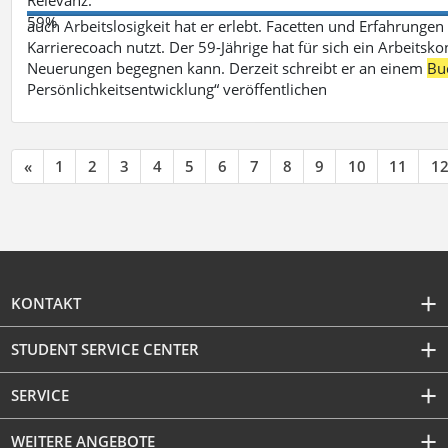
59%
auch Arbeitslosigkeit hat er erlebt. Facetten und Erfahrungen
Karrierecoach nutzt. Der 59-Jährige hat für sich ein Arbeitsk
Neuerungen begegnen kann. Derzeit schreibt er an einem
Bu
Persönlichkeitsentwicklung“ veröffentlichen
«
1
2
3
4
5
6
7
8
9
10
11
1
KONTAKT
STUDENT SERVICE CENTER
SERVICE
WEITERE ANGEBOTE