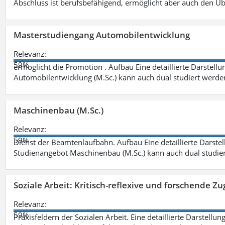
Abschluss ist berufsbefähigend, ermöglicht aber auch den Ü
Masterstudiengang Automobilentwicklung
Relevanz:
59%
ermöglicht die Promotion . Aufbau Eine detaillierte Darstellu
Automobilentwicklung (M.Sc.) kann auch dual studiert werde
Maschinenbau (M.Sc.)
Relevanz:
59%
Dienst der Beamtenlaufbahn. Aufbau Eine detaillierte Darstel
Studienangebot Maschinenbau (M.Sc.) kann auch dual studie
Soziale Arbeit: Kritisch-reflexive und forschende Zu
Relevanz:
59%
Praxisfeldern der Sozialen Arbeit. Eine detaillierte Darstellu