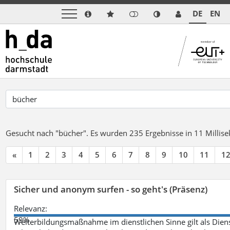
DE
EN
Gesucht nach "bücher".
Es wurden 235 Ergebnisse in 11 Milli
«
1
2
3
4
5
6
7
8
9
10
11
1
Sicher und anonym surfen - so geht's (Präsenz)
Relevanz:
59%
Weiterbildungsmaßnahme im dienstlichen Sinne gilt als Dien