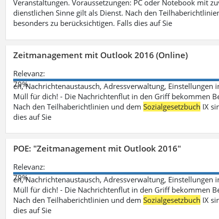
Veranstaltungen. Voraussetzungen: PC oder Notebook mit zu
dienstlichen Sinne gilt als Dienst. Nach den Teilhaberichtlin
besonders zu berücksichtigen. Falls dies auf Sie
Zeitmanagement mit Outlook 2016 (Online)
Relevanz:
79%
en, Nachrichtenaustausch, Adressverwaltung, Einstellungen i
Müll für dich! - Die Nachrichtenflut in den Griff bekommen Be
Nach den Teilhaberichtlinien und dem
Sozialgesetzbuch
IX si
dies auf Sie
POE: "Zeitmanagement mit Outlook 2016"
Relevanz:
79%
en, Nachrichtenaustausch, Adressverwaltung, Einstellungen i
Müll für dich! - Die Nachrichtenflut in den Griff bekommen Be
Nach den Teilhaberichtlinien und dem
Sozialgesetzbuch
IX si
dies auf Sie