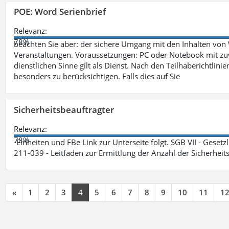
POE: Word Serienbrief
Relevanz:
78%
beachten Sie aber: der sichere Umgang mit den Inhalten von
Veranstaltungen. Voraussetzungen: PC oder Notebook mit zu
dienstlichen Sinne gilt als Dienst. Nach den Teilhaberichtlin
besonders zu berücksichtigen. Falls dies auf Sie
Sicherheitsbeauftragter
Relevanz:
78%
-Einheiten und FBe Link zur Unterseite folgt. SGB VII - Gesetz
211-039 - Leitfaden zur Ermittlung der Anzahl der Sicherheit
«
1
2
3
4
5
6
7
8
9
10
11
1