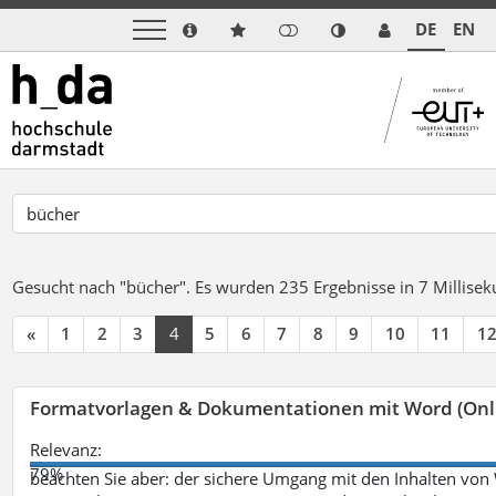
DE
EN
Gesucht nach "bücher".
Es wurden 235 Ergebnisse in 7 Millise
«
1
2
3
4
5
6
7
8
9
10
11
1
Formatvorlagen & Dokumentationen mit Word (Onl
Relevanz:
79%
beachten Sie aber: der sichere Umgang mit den Inhalten von