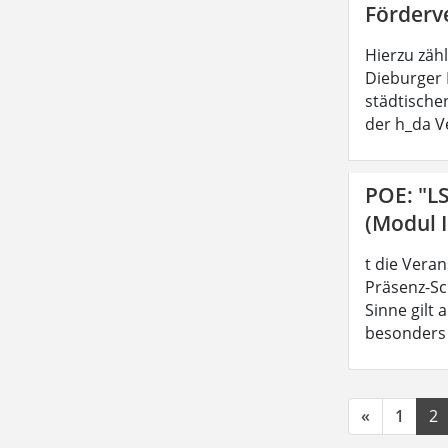
Förderv
Hierzu zäh
Dieburger 
städtische
der h_da V
POE: "L
(Modul I
t die Vera
Präsenz-Sc
Sinne gilt
besonders z
«
1
2