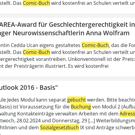
stellt. Das
Comic-Buch
wird kostenfrei an Schulen verteilt un
DAREA-Award für Geschlechtergerechtigkeit i
nger Neurowissenschaftlerin Anna Wolfram
ntin Cedda Ucan eigens gestaltetes
Comic-Buch
, das die 
stellt. Das
Comic-Buch
wird kostenfrei an Schulen verteilt un
ergerechtigkeit vorantreiben. Unkonventionell ist der Preis
der Preisträgerin illustriert. Es wird kostenfrei
tlook 2016 - Basis"
le Jedes Modul kann separat
gebucht
werden. Bitte beacht
Basis) ist Voraussetzung für die
Buchung
von Modul 2 (Aufbau
altung Kontakteinträge verwalten Arbeiten mit dem
Adres
twoch, 28.02.2024 und Donnerstag, 29 [...] Weiterbildungsm
chtlinien und dem
Sozialgesetzbuch
IX sind Anträge schwerb
e