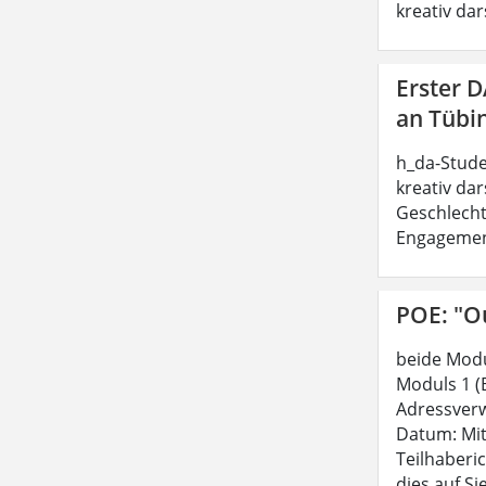
kreativ dar
Erster 
an Tübi
h_da-Stude
kreativ dar
Geschlecht
Engagement 
POE: "Ou
beide Modu
Moduls 1 (
Adressverw
Datum: Mit
Teilhaberi
dies auf Si