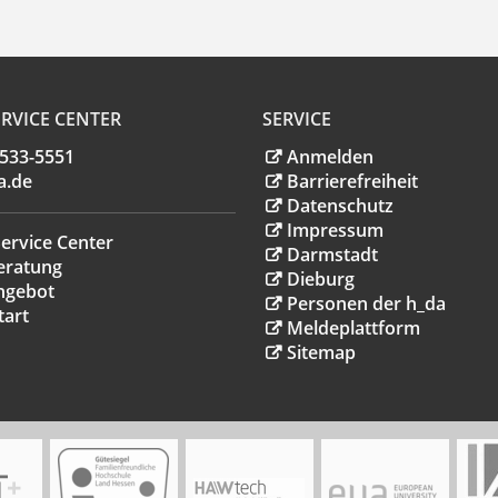
RVICE CENTER
SERVICE
.533-5551
Anmelden
a
.
de
Barrierefreiheit
Datenschutz
Impressum
ervice Center
Darmstadt
eratung
Dieburg
ngebot
Personen der h_da
tart
Meldeplattform
Sitemap