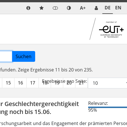
DE
EN
A+
Suchen
efunden.
Zeige Ergebnisse 11 bis 20 von 235.
Ergebnisse pro Seite:
15
16
17
18
19
20
21
22
23
24
r Geschlechtergerechtigkeit
Relevanz:
95%
g noch bis 15.06.
Forschungsarbeit und das Engagement der prämierten Perso