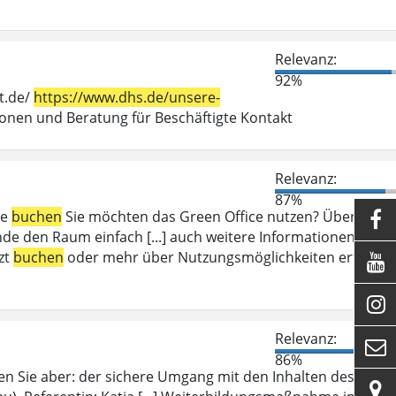
Relevanz:
92%
t.de/
https://www.dhs.de/unsere-
en und Beratung für Beschäftigte Kontakt
Relevanz:
87%
ce
buchen
Sie möchten das Green Office nutzen? Über das

e den Raum einfach [...] auch weitere Informationen zum
zt
buchen
oder mehr über Nutzungsmöglichkeiten erfahren


Relevanz:

86%
en Sie aber: der sichere Umgang mit den Inhalten des
