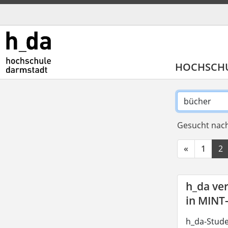
HOCHSCH
Gesucht nach
«
1
2
h_da ve
in MINT
h_da-Stude