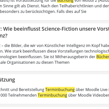
Basis) ist Voraussetzung für die
Buchung
von Modul 2 (Aufba
n Sinne gilt als Dienst. Nach den Teilhaberichtlinien und d
esonders zu berücksichtigen. Falls dies auf Sie
 Wie beeinflusst Science-Fiction unsere Vors
enz?
– die Bilder, die wir von Künstlicher Intelligenz im Kopf h
n. Wie stark beeinflussen diese Vorstellungen technologische
nologien beeinflussen. Sie ist Mitherausgeberin der
Büche
nale Organisationen zu diesen Themen
ützung
chnitt und Bereitstellung
Terminbuchung
über Moodle Live-
 1000 Teilnehmenden
Terminbuchung
über Moodle Videober