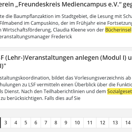
erein „Freundeskreis Mediencampus e.V.“ ge
lte die Baumpflanzaktion im Stadtgebiet, die Lesung mit Sch
Filmabend im Campuskino, der im Frühjahr eine Fortsetzung f
n Wirtschaftsförderung, Claudia Kleene von der
Bücherinsel
eranstaltungsmanager Frederick
SF (Lehr-)Veranstaltungen anlegen (Modul I) 
I)"
nstaltungskoordination, bildet das Vorlesungsverzeichnis ab
hulungen zu LSF vermitteln einen Überblick über die Funkt
 als Dienst. Nach den Teilhaberichtlinien und dem
Sozialgese
u berücksichtigen. Falls dies auf Sie
3
4
5
6
7
8
9
10
11
12
13
14