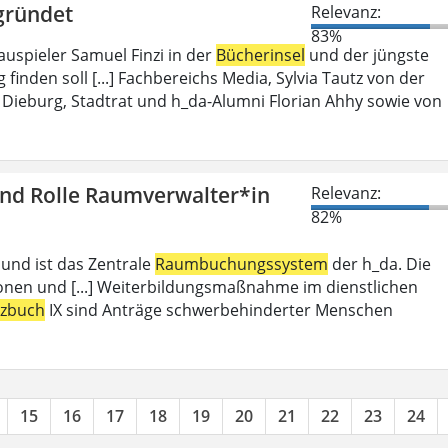
gründet
Relevanz:
83%
auspieler Samuel Finzi in der
Bücherinsel
und der jüngste
inden soll [...] Fachbereichs Media, Sylvia Tautz von der
Dieburg, Stadtrat und h_da-Alumni Florian Ahhy sowie von
und Rolle Raumverwalter*in
Relevanz:
82%
 und ist das Zentrale
Raumbuchungssystem
der h_da. Die
ionen und [...] Weiterbildungsmaßnahme im dienstlichen
tzbuch
IX sind Anträge schwerbehinderter Menschen
15
16
17
18
19
20
21
22
23
24