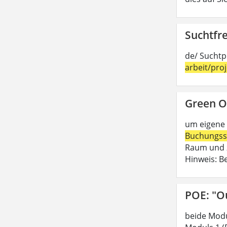
Suchtfre
de/ Suchtp
arbeit/pro
Green O
um eigene 
Buchungss
Raum und z
Hinweis: B
POE: "O
beide Modu