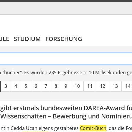
ULE
STUDIUM
FORSCHUNG
 "bücher".
Es wurden 235 Ergebnisse in 10 Millisekunden g
3
4
5
6
7
8
9
10
11
12
13
14
rgibt erstmals bundesweiten DAREA-Award fü
-Wissenschaften – Bewerbung und Nominierun
ntin Cedda Ucan eigens gestaltetes
Comic-Buch
, das die 