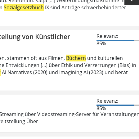
u). Referentin: Katja [...] Weiterbildungsmaßnahme im
em
Sozialgesetzbuch
IX sind Anträge schwerbehinderter
tellung von Künstlicher
Relevanz:
85%
aben, stammen oft aus Filmen,
Büchern
und kulturellen
 Entwicklungen [...] über Ethik und Verzerrungen (Bias) in
r
AI Narratives (2020) und Imagining AI (2023) und berät
Relevanz:
85%
Streaming über Videostreaming-Server für Veranstaltunge
eitstellung Über