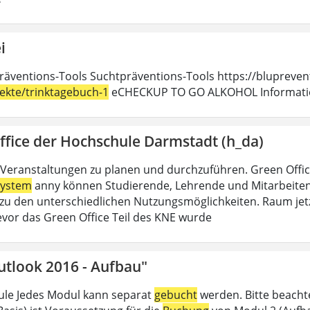
i
räventions-Tools Suchtpräventions-Tools https://blupreven
jekte/trinktagebuch-1
eCHECKUP TO GO ALKOHOL Information
ffice der Hochschule Darmstadt (h_da)
Veranstaltungen zu planen und durchzuführen. Green Offi
ystem
anny können Studierende, Lehrende und Mitarbeitend
u den unterschiedlichen Nutzungsmöglichkeiten. Raum jet
evor das Green Office Teil des KNE wurde
utlook 2016 - Aufbau"
le Jedes Modul kann separat
gebucht
werden. Bitte beacht