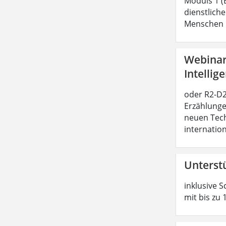
Moduls 1 (
dienstliche
Menschen b
Webinar:
Intellig
oder R2-D2 
Erzählunge
neuen Tech
internatio
Unterst
inklusive S
mit bis zu