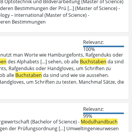
B Optotechnik und Bildverarbeitung (Master of Science)
deren Bestimmungen der Prü [...] (Master of Science) -
ogy – international (Master of Science) -
deren Bestimmungen
Relevanz:
100%
enutzt man Worte wie Hamburgefonts, Rafgenduks oder
ben
des Alphabets [...] sehen, ob alle
Buchstaben
da sind
ts, Rafgenduks oder Handgloves, um Schriften zu
 ob alle
Buchstaben
da sind und wie sie aussehen.
dgloves, um Schriften zu testen. Manchmal Sätze, die
Relevanz:
99%
iewirtschaft (Bachelor of Science) -
Modulhandbuch
en der Prüfungsordnung [...] Umweltingenieurwesen