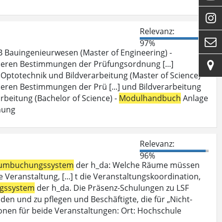

Relevanz:

97%
 Bauingenieurwesen (Master of Engineering) -
deren Bestimmungen der Prüfungsordnung [...]

Optotechnik und Bildverarbeitung (Master of Science) -
eren Bestimmungen der Prü [...] und Bildverarbeitung
beitung (Bachelor of Science) -
Modulhandbuch
Anlage
nung
Relevanz:
96%
umbuchungssystem
der h_da: Welche Räume müssen
Veranstaltung, [...] t die Veranstaltungskoordination,
gssystem
der h_da. Die Präsenz-Schulungen zu LSF
den und zu pflegen und Beschäftigte, die für „Nicht-
onen für beide Veranstaltungen: Ort: Hochschule