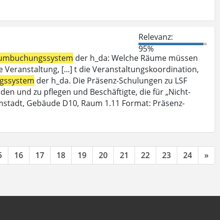
Relevanz:
95%
umbuchungssystem
der h_da: Welche Räume müssen
Veranstaltung, [...] t die Veranstaltungskoordination,
gssystem
der h_da. Die Präsenz-Schulungen zu LSF
den und zu pflegen und Beschäftigte, die für „Nicht-
mstadt, Gebäude D10, Raum 1.11 Format: Präsenz-
5
16
17
18
19
20
21
22
23
24
»