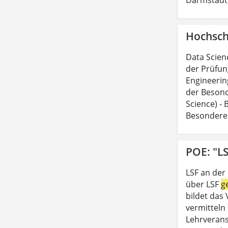
Hochsch
Data Scien
der Prüfun
Engineerin
der Besond
Science) -
Besondere
POE: "LS
LSF an der
über LSF
g
bildet das
vermitteln 
Lehrveran