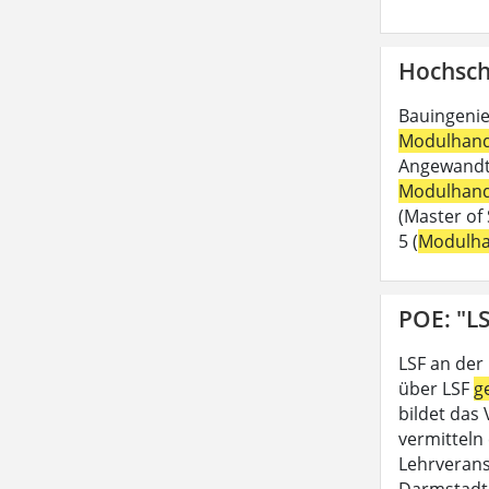
Hochsch
Bauingenie
Modulhan
Angewandte
Modulhan
(Master of 
5 (
Modulh
POE: "LS
LSF an der
über LSF
g
bildet das
vermitteln 
Lehrveran
Darmstadt