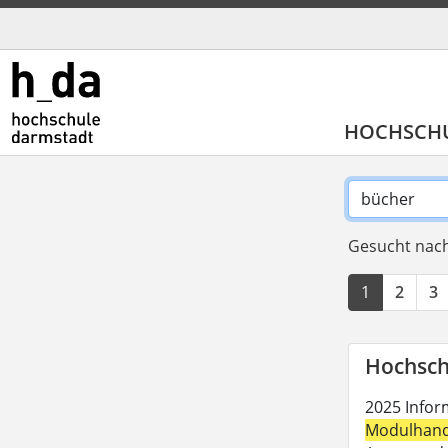
HOCHSCH
Gesucht nach
1
2
3
Hochsch
2025 Inform
Modulhan