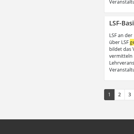
Veranstalt
LSF-Basi
LSF an der
über LSF
g
bildet das
vermitteln 
Lehrveran
Veranstalt
1
2
3