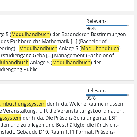
Relevanz:
96%
e 5 (
Modulhandbuch
) der Besonderen Bestimmungen
es Fachbereichs Mathematik [...] (Bachelor of
ering) -
Modulhandbuch
Anlage 5 (
Modulhandbuch
)
studiengang Gebä [...] Management (Bachelor of
ulhandbuch
Anlage 5 (
Modulhandbuch
) der
diengang Public
Relevanz:
95%
umbuchungssystem
der h_da: Welche Räume müssen
Veranstaltung, [...] t die Veranstaltungskoordination,
gssystem
der h_da. Die Präsenz-Schulungen zu LSF
den und zu pflegen und Beschäftigte, die für „Nicht-
mstadt, Gebäude D10, Raum 1.11 Format: Präsenz-