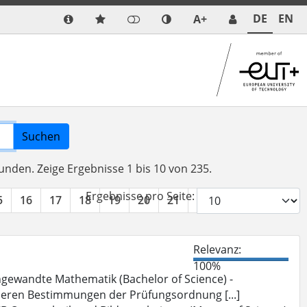
DE
EN
A+
Suchen
funden.
Zeige Ergebnisse 1 bis 10 von 235.
Ergebnisse pro Seite:
5
16
17
18
19
20
21
22
23
24
»
Relevanz:
100%
gewandte Mathematik (Bachelor of Science) -
deren Bestimmungen der Prüfungsordnung [...]