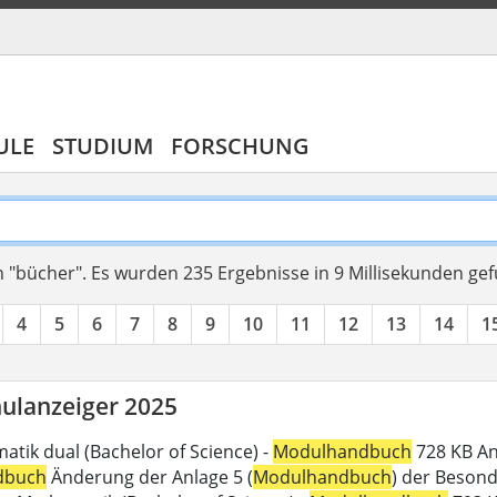
ULE
STUDIUM
FORSCHUNG
 "bücher".
Es wurden 235 Ergebnisse in 9 Millisekunden ge
4
5
6
7
8
9
10
11
12
13
14
1
ulanzeiger 2025
atik dual (Bachelor of Science) -
Modulhandbuch
728 KB An
dbuch
Änderung der Anlage 5 (
Modulhandbuch
) der Beson