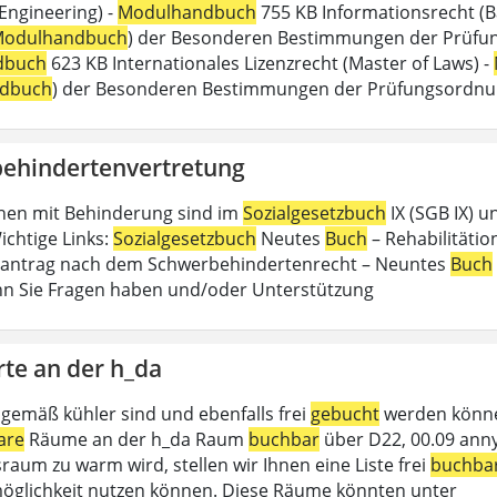
 Engineering) -
Modulhandbuch
755 KB Informationsrecht (B
odulhandbuch
) der Besonderen Bestimmungen der Prüfungs
dbuch
623 KB Internationales Lizenzrecht (Master of Laws) -
dbuch
) der Besonderen Bestimmungen der Prüfungsordn
ehindertenvertretung
hen mit Behinderung sind im
Sozialgesetzbuch
IX (SGB IX) u
ichtige Links:
Sozialgesetzbuch
Neutes
Buch
– Rehabilitätion
antrag nach dem Schwerbehindertenrecht – Neuntes
Buch
n Sie Fragen haben und/oder Unterstützung
rte an der h_da
gemäß kühler sind und ebenfalls frei
gebucht
werden können
are
Räume an der h_da Raum
buchbar
über D22, 00.09 anny
raum zu warm wird, stellen wir Ihnen eine Liste frei
buchba
glichkeit nutzen können. Diese Räume könnten unter