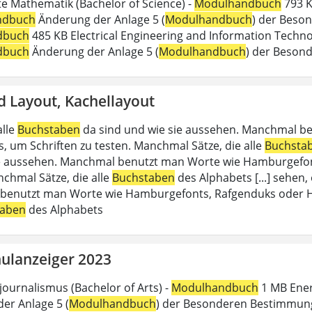
 Mathematik (Bachelor of Science) -
Modulhandbuch
793 K
ndbuch
Änderung der Anlage 5 (
Modulhandbuch
) der Beson
dbuch
485 KB Electrical Engineering and Information Technol
dbuch
Änderung der Anlage 5 (
Modulhandbuch
) der Beson
d Layout, Kachellayout
alle
Buchstaben
da sind und wie sie aussehen. Manchmal b
, um Schriften zu testen. Manchmal Sätze, die alle
Buchsta
e aussehen. Manchmal benutzt man Worte wie Hamburgefon
nchmal Sätze, die alle
Buchstaben
des Alphabets [...] sehen,
enutzt man Worte wie Hamburgefonts, Rafgenduks oder Han
taben
des Alphabets
ulanzeiger 2023
journalismus (Bachelor of Arts) -
Modulhandbuch
1 MB Energ
er Anlage 5 (
Modulhandbuch
) der Besonderen Bestimmung