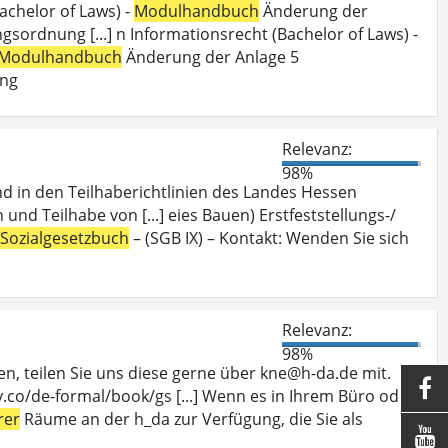
achelor of Laws) -
Modulhandbuch
Änderung der
ordnung [...] n Informationsrecht (Bachelor of Laws) -
Modulhandbuch
Änderung der Anlage 5
ung
Relevanz:
98%
nd in den Teilhaberichtlinien des Landes Hessen
 und Teilhabe von [...] eies Bauen) Erstfeststellungs-/
Sozialgesetzbuch
– (SGB IX) – Kontakt: Wenden Sie sich
Relevanz:
98%
, teilen Sie uns diese gerne über kne@h-da.de mit.

.co/de-formal/book/gs [...] Wenn es in Ihrem Büro oder
rer
Räume an der h_da zur Verfügung, die Sie als
