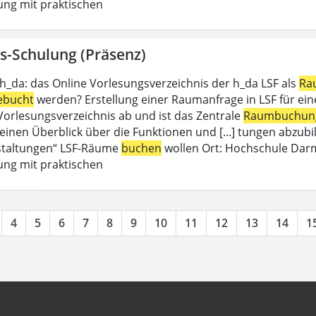
ung mit praktischen
s-Schulung (Präsenz)
 h_da: das Online Vorlesungsverzeichnis der h_da LSF als
Ra
ebucht
werden? Erstellung einer Raumanfrage in LSF für eine 
 Vorlesungsverzeichnis ab und ist das Zentrale
Raumbuchun
einen Überblick über die Funktionen und [...] tungen abzubil
staltungen“ LSF-Räume
buchen
wollen Ort: Hochschule Dar
ung mit praktischen
4
5
6
7
8
9
10
11
12
13
14
1