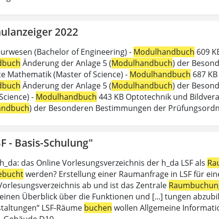
ulanzeiger 2022
urwesen (Bachelor of Engineering) -
Modulhandbuch
609 KB
dbuch
Änderung der Anlage 5 (
Modulhandbuch
) der Beson
 Mathematik (Master of Science) -
Modulhandbuch
687 KB 
dbuch
Änderung der Anlage 5 (
Modulhandbuch
) der Besond
Science) -
Modulhandbuch
443 KB Optotechnik und Bildverar
andbuch
) der Besonderen Bestimmungen der Prüfungsord
F - Basis-Schulung"
 h_da: das Online Vorlesungsverzeichnis der h_da LSF als
Ra
ebucht
werden? Erstellung einer Raumanfrage in LSF für eine 
 Vorlesungsverzeichnis ab und ist das Zentrale
Raumbuchun
einen Überblick über die Funktionen und [...] tungen abzubil
staltungen“ LSF-Räume
buchen
wollen Allgemeine Informati
, Gebäude D10