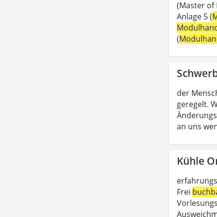
(Master of
Anlage 5 (
M
Modulhan
(
Modulhan
Schwerb
der Mensc
geregelt. W
Änderungs
an uns wen
Kühle O
erfahrungs
Frei
buchb
Vorlesungs
Ausweichmö