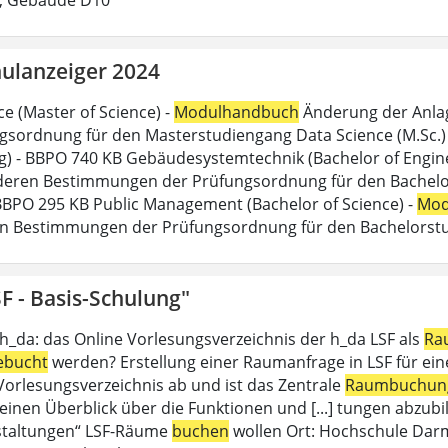
ulanzeiger 2024
ce (Master of Science) -
Modulhandbuch
Änderung der Anlag
gsordnung für den Masterstudiengang Data Science (M.Sc.) d
g) - BBPO 740 KB Gebäudesystemtechnik (Bachelor of Engine
eren Bestimmungen der Prüfungsordnung für den Bachelor
 BBPO 295 KB Public Management (Bachelor of Science) -
Mod
n Bestimmungen der Prüfungsordnung für den Bachelorstu
F - Basis-Schulung"
 h_da: das Online Vorlesungsverzeichnis der h_da LSF als
Ra
ebucht
werden? Erstellung einer Raumanfrage in LSF für eine 
 Vorlesungsverzeichnis ab und ist das Zentrale
Raumbuchun
einen Überblick über die Funktionen und [...] tungen abzubil
staltungen“ LSF-Räume
buchen
wollen Ort: Hochschule Dar