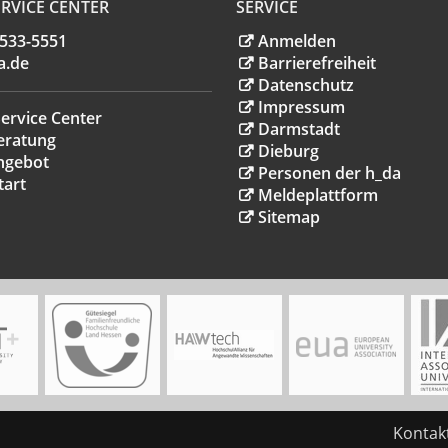
RVICE CENTER
SERVICE
.533-5551
Anmelden
a
.
de
Barrierefreiheit
Datenschutz
Impressum
ervice Center
Darmstadt
eratung
Dieburg
ngebot
Personen der h_da
tart
Meldeplattform
Sitemap
Kontak