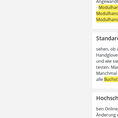
Angewandte
-
Modulha
Modulhan
Modulhan
Standar
sehen, ob 
Handgloves
und wie si
testen. Ma
Manchmal b
alle
Buchs
Hochsch
ben Online
Änderung d