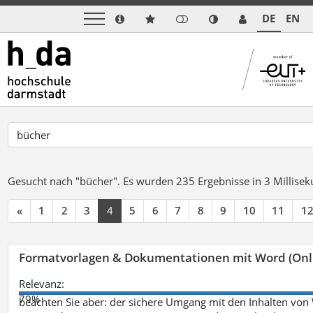
DE
EN
Gesucht nach "bücher".
Es wurden 235 Ergebnisse in 3 Millise
«
1
2
3
4
5
6
7
8
9
10
11
1
Formatvorlagen & Dokumentationen mit Word (Onl
Relevanz:
79%
beachten Sie aber: der sichere Umgang mit den Inhalten von