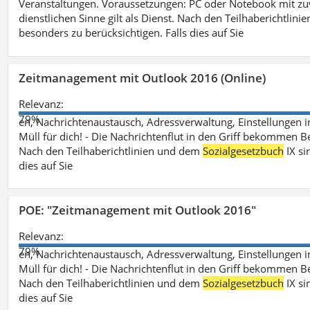
Veranstaltungen. Voraussetzungen: PC oder Notebook mit zu
dienstlichen Sinne gilt als Dienst. Nach den Teilhaberichtlin
besonders zu berücksichtigen. Falls dies auf Sie
Zeitmanagement mit Outlook 2016 (Online)
Relevanz:
79%
en, Nachrichtenaustausch, Adressverwaltung, Einstellungen i
Müll für dich! - Die Nachrichtenflut in den Griff bekommen Be
Nach den Teilhaberichtlinien und dem
Sozialgesetzbuch
IX si
dies auf Sie
POE: "Zeitmanagement mit Outlook 2016"
Relevanz:
79%
en, Nachrichtenaustausch, Adressverwaltung, Einstellungen i
Müll für dich! - Die Nachrichtenflut in den Griff bekommen Be
Nach den Teilhaberichtlinien und dem
Sozialgesetzbuch
IX si
dies auf Sie