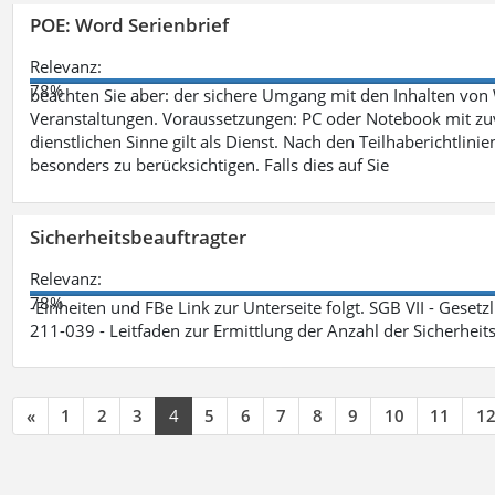
POE: Word Serienbrief
Relevanz:
78%
beachten Sie aber: der sichere Umgang mit den Inhalten von
Veranstaltungen. Voraussetzungen: PC oder Notebook mit zu
dienstlichen Sinne gilt als Dienst. Nach den Teilhaberichtlin
besonders zu berücksichtigen. Falls dies auf Sie
Sicherheitsbeauftragter
Relevanz:
78%
-Einheiten und FBe Link zur Unterseite folgt. SGB VII - Gesetz
211-039 - Leitfaden zur Ermittlung der Anzahl der Sicherheit
«
1
2
3
4
5
6
7
8
9
10
11
1