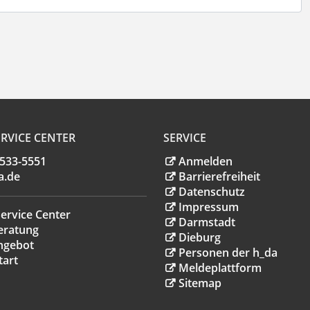
RVICE CENTER
SERVICE
.533-5551
Anmelden
a
.
de
Barrierefreiheit
Datenschutz
Impressum
ervice Center
Darmstadt
eratung
Dieburg
ngebot
Personen der h_da
tart
Meldeplattform
Sitemap