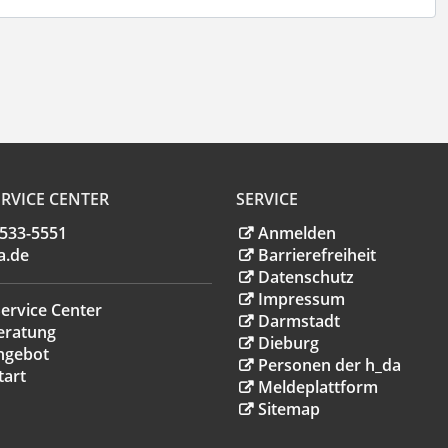
RVICE CENTER
SERVICE
.533-5551
Anmelden
a
.
de
Barrierefreiheit
Datenschutz
Impressum
ervice Center
Darmstadt
eratung
Dieburg
ngebot
Personen der h_da
tart
Meldeplattform
Sitemap