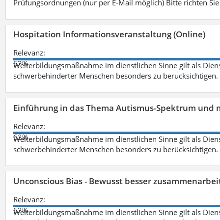
Prüfungsordnungen (nur per E-Mail möglich) Bitte richten Sie
Hospitation Informationsveranstaltung (Online)
Relevanz:
62%
Weiterbildungsmaßnahme im dienstlichen Sinne gilt als Dien
schwerbehinderter Menschen besonders zu berücksichtigen. Fa
Einführung in das Thema Autismus-Spektrum und m
Relevanz:
62%
Weiterbildungsmaßnahme im dienstlichen Sinne gilt als Dien
schwerbehinderter Menschen besonders zu berücksichtigen. Fa
Unconscious Bias - Bewusst besser zusammenarbeit
Relevanz:
62%
Weiterbildungsmaßnahme im dienstlichen Sinne gilt als Dien