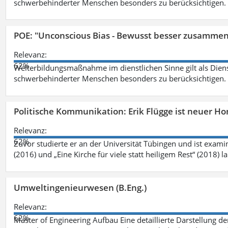
schwerbehinderter Menschen besonders zu berücksichtigen. Fa
POE: "Unconscious Bias - Bewusst besser zusamme
Relevanz:
62%
Weiterbildungsmaßnahme im dienstlichen Sinne gilt als Dien
schwerbehinderter Menschen besonders zu berücksichtigen. Fa
Politische Kommunikation: Erik Flügge ist neuer H
Relevanz:
62%
Zuvor studierte er an der Universität Tübingen und ist exami
(2016) und „Eine Kirche für viele statt heiligem Rest“ (2018) 
Umweltingenieurwesen (B.Eng.)
Relevanz:
62%
Master of Engineering Aufbau Eine detaillierte Darstellung de