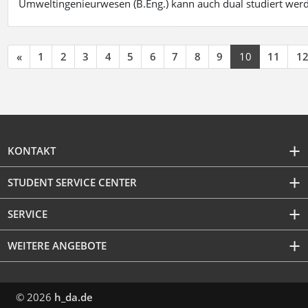
Umweltingenieurwesen (B.Eng.) kann auch dual studiert wer
«
1
2
3
4
5
6
7
8
9
10
11
1
KONTAKT
STUDENT SERVICE CENTER
SERVICE
WEITERE ANGEBOTE
© 2026
h_da.de