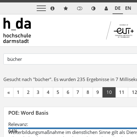
DE
EN
Gesucht nach "bücher".
Es wurden 235 Ergebnisse in 7 Millise
«
1
2
3
4
5
6
7
8
9
10
11
1
POE: Word Basis
Relevanz:
64%
Weiterbildungsmaßnahme im dienstlichen Sinne gilt als Dien