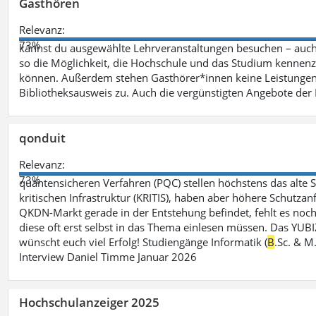
Gasthören
Relevanz:
73%
kannst du ausgewählte Lehrveranstaltungen besuchen – auc
so die Möglichkeit, die Hochschule und das Studium kennenz
können. Außerdem stehen Gasthörer*innen keine Leistungen 
Bibliotheksausweis zu. Auch die vergünstigten Angebote de
qonduit
Relevanz:
73%
quantensicheren Verfahren (PQC) stellen höchstens das alte S
kritischen Infrastruktur (KRITIS), haben aber höhere Schutzan
QKDN-Markt gerade in der Entstehung befindet, fehlt es noch 
diese oft erst selbst in das Thema einlesen müssen. Das YUBI
wünscht euch viel Erfolg! Studiengänge Informatik (
B
.Sc. & M
Interview Daniel Timme Januar 2026
Hochschulanzeiger 2025