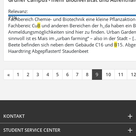
Relevanz:
73%
Fachbereich Chemie- und Biotechnik eine kleine Pflanzaktio
Fachbereic Cu
B
und anderen Bereichen der h_da haben ein Be
Anmeldungsmöglichkeiten sind hier zu finden. Urban Garden
sinnvoll ist es Mais im „urban farming“ – also in der Stadt –
Beete befinden sich neben dem Gebäude C16 und
B
15. Abge
Haardtring Abgepflastert! Staudenbeet
«
1
2
3
4
5
6
7
8
9
10
11
1
KONTAKT
STUDENT SERVICE CENTER