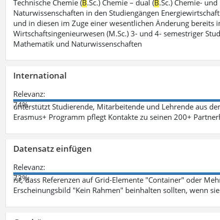
Technische Chemie (
B
.Sc.) Chemie – dual (
B
.Sc.) Chemie- und
Naturwissenschaften in den Studiengängen Energiewirtschaft
und in diesen im Zuge einer wesentlichen Änderung bereits im
Wirtschaftsingenieurwesen (M.Sc.) 3- und 4- semestriger St
Mathematik und Naturwissenschaften
International
Relevanz:
74%
unterstützt Studierende, Mitarbeitende und Lehrende aus de
Erasmus+ Programm pflegt Kontakte zu seinen 200+ Partnerh
Datensatz einfügen
Relevanz:
73%
ist, dass Referenzen auf Grid-Elemente "Container" oder Mehr
Erscheinungsbild "Kein Rahmen" beinhalten sollten, wenn sie