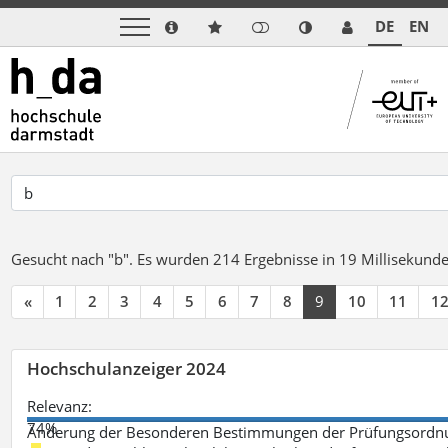
DE
EN
Gesucht nach "b".
Es wurden 214 Ergebnisse in 19 Millisekund
«
1
2
3
4
5
6
7
8
9
10
11
1
Hochschulanzeiger 2024
Relevanz:
74%
Änderung der Besonderen Bestimmungen der Prüfungsordnu