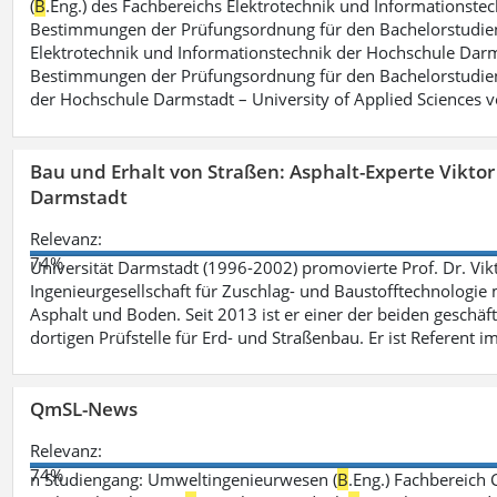
(
B
.Eng.) des Fachbereichs Elektrotechnik und Informationste
Bestimmungen der Prüfungsordnung für den Bachelorstudie
Elektrotechnik und Informationstechnik der Hochschule Darm
Bestimmungen der Prüfungsordnung für den Bachelorstudie
der Hochschule Darmstadt – University of Applied Sciences 
Bau und Erhalt von Straßen: Asphalt-Experte Vikto
Darmstadt
Relevanz:
74%
Universität Darmstadt (1996-2002) promovierte Prof. Dr. Vik
Ingenieurgesellschaft für Zuschlag- und Baustofftechnologie m
Asphalt und Boden. Seit 2013 ist er einer der beiden geschäf
dortigen Prüfstelle für Erd- und Straßenbau. Er ist Referent 
QmSL-News
Relevanz:
74%
n Studiengang: Umweltingenieurwesen (
B
.Eng.) Fachbereich