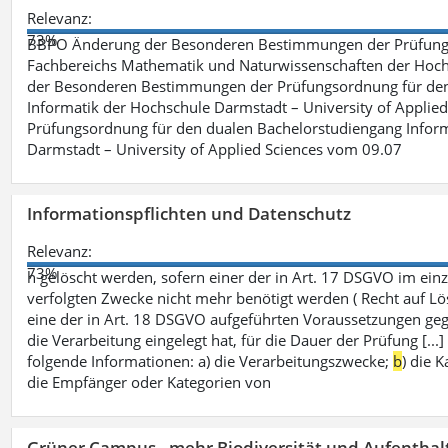
Relevanz:
73%
BBPO Änderung der Besonderen Bestimmungen der Prüfungso
Fachbereichs Mathematik und Naturwissenschaften der Hochs
der Besonderen Bestimmungen der Prüfungsordnung für den 
Informatik der Hochschule Darmstadt – University of Applie
Prüfungsordnung für den dualen Bachelorstudiengang Inform
Darmstadt – University of Applied Sciences vom 09.07
Informationspflichten und Datenschutz
Relevanz:
73%
h gelöscht werden, sofern einer der in Art. 17 DSGVO im einz
verfolgten Zwecke nicht mehr benötigt werden ( Recht auf Lös
eine der in Art. 18 DSGVO aufgeführten Voraussetzungen gege
die Verarbeitung eingelegt hat, für die Dauer der Prüfung [.
folgende Informationen: a) die Verarbeitungszwecke;
b
) die 
die Empfänger oder Kategorien von
Grüner Campus - mehr Biodiversität und Aufenthal