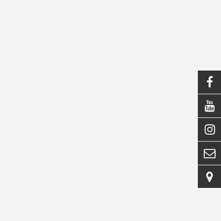




