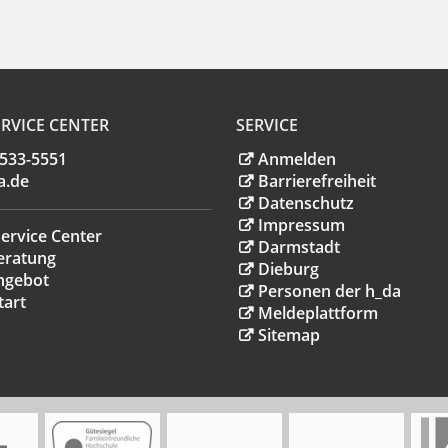
RVICE CENTER
SERVICE
.533-5551
Anmelden
a
.
de
Barrierefreiheit
Datenschutz
Impressum
ervice Center
Darmstadt
eratung
Dieburg
ngebot
Personen der h_da
tart
Meldeplattform
Sitemap