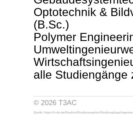
Optotechnik & Bild
(B.Sc.)
Polymer Engineeri
Umweltingenieurwe
Wirtschaftsingenie
alle Studiengänge 
© 2026 T3AC
Quelle: https://h-da.de/
Studium/
Studienangebot/
Studiengänge/
Ingenieu