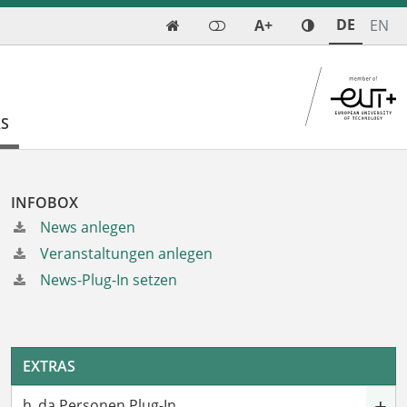
DE
A+
EN

AS
INFOBOX
News anlegen
Veranstaltungen anlegen
News-Plug-In setzen
EXTRAS
+
h_da Personen Plug-In