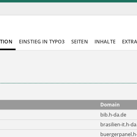
ATION
EINSTIEG IN TYPO3
SEITEN
INHALTE
EXTR
Domain
bib.h-da.de
brasilien-it.h-da
buergerpanel.h