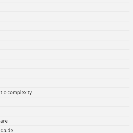
stic-complexity
care
-da.de