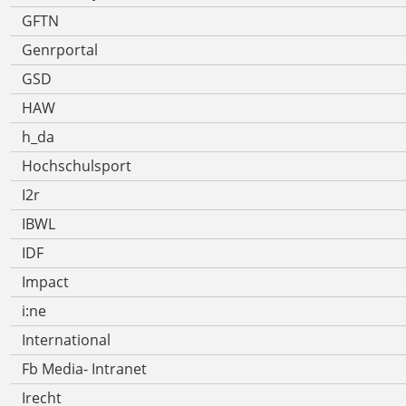
GFTN
Genrportal
GSD
HAW
h_da
Hochschulsport
I2r
IBWL
IDF
Impact
i:ne
International
Fb Media- Intranet
Irecht