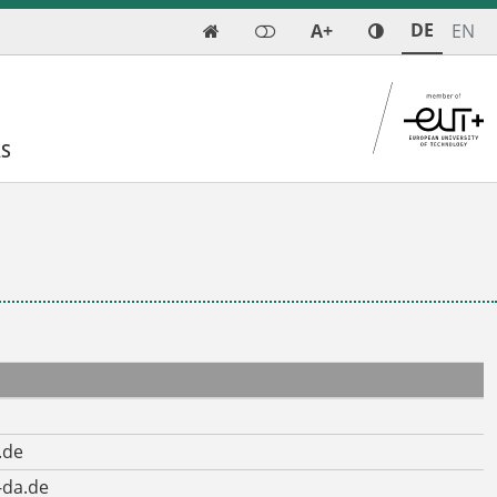
DE
A+
EN

AS
.de
-da.de