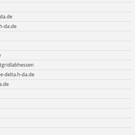
-da.de
h-da.de
e
tgridlabhessen
e-delta.h-da.de
a.de