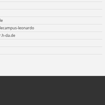
de
.decampus-leonardo
r.h-da.de