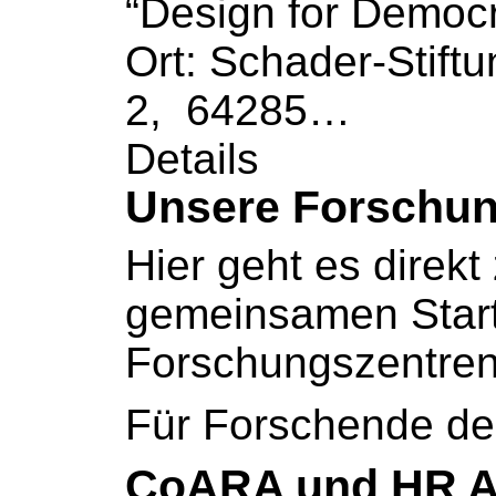
“Design for Democr
Ort: Schader-Stiftu
2, 64285…
Details
Unsere Forschun
Hier geht es
direkt
gemeinsamen Starts
Forschungszentren
Für Forschende de
CoARA und HR 