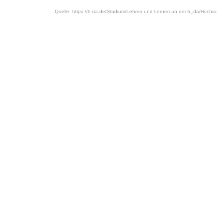
Quelle: https://h-da.de/
Studium/
Lehren und Lernen an der h_da/
Hochsch