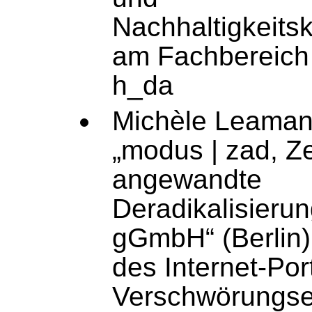
Nachhaltigkeits
am Fachbereich
h_da
Michèle Leaman,
„modus | zad, Z
angewandte
Deradikalisieru
gGmbH“ (Berlin)
des Internet-Po
Verschwörungse