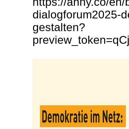
https://anny.co/en/
dialogforum2025-d
gestalten?
preview_token=q