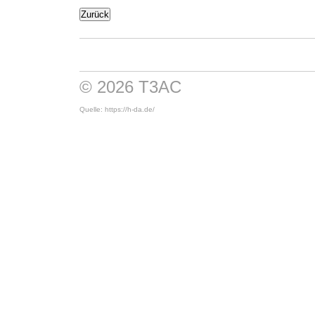
Zurück
© 2026 T3AC
Quelle: https://h-da.de/