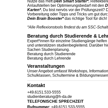
Nutze das Heft
Dein Smart Starter*.
Reflektier
Anlaufstellen bei Optimierungsbedarf mit den
D
Karten*.
Du bist nervös vor der Prüfungszeit? 
Vorbereitung oder Tipps und Tricks um gut dur
Dein Brain Booster*
das richtige Tool für dich!
*Alle Reflexionstools findest du am SSC-Scha
Beratung durch Studierende & Leh
Expert*innen für einzelne Studiengänge helfen 
und unterstützen studienbegleitend. Darüber hin
Sachen Studienplanung.
Beratung durch Studierende
Beratung durch Lehrende
Veranstaltungen
Unser
Angebot
umfasst Workshops, Informatio
Schulklassen, Schultermine & Bildungsmessen
Kontakt
+49.6151.533-5555
studienberatung@h-da
.
de
TELEFONISCHE SPRECHZEIT
Rufnummer:
+49.6151.533-5555