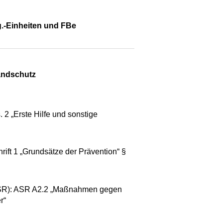
g.-Einheiten und FBe
andschutz
 2 „Erste Hilfe und sonstige
rift 1 „Grundsätze der Prävention“ §
(ASR): ASR A2.2 „Maßnahmen gegen
r“