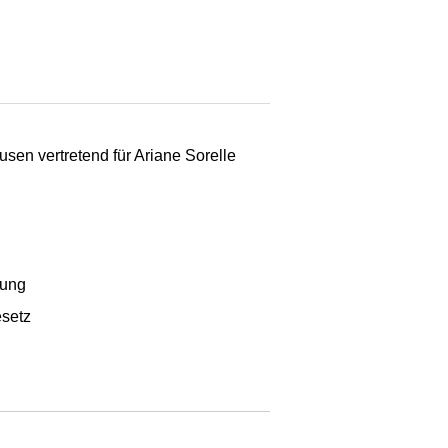
sen vertretend für Ariane Sorelle
nung
setz