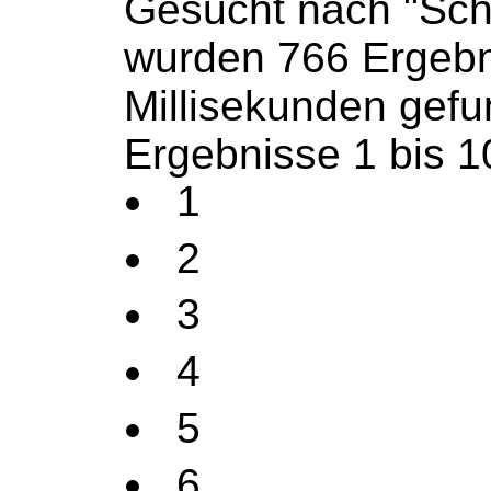
Gesucht nach "Sch
wurden 766 Ergebn
Millisekunden gef
Ergebnisse 1 bis 1
1
2
3
4
5
6