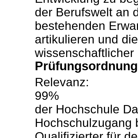
der Berufswelt an 
bestehenden Erwa
artikulieren und di
wissenschaftlicher
Prüfungsordnun
Relevanz:
99%
der
Hochschule
Dar
Hochschulzugang
b
Qualifizierter für d