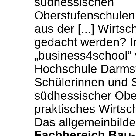
südhessischen
Oberstufenschulen
aus der [...] Wirtsc
gedacht werden? 
„business4school“ v
Hochschule
Darmst
Schülerinnen
und
südhessischer Obe
praktisches Wirtsc
Das allgemeinbild
Fachbereich Bau-