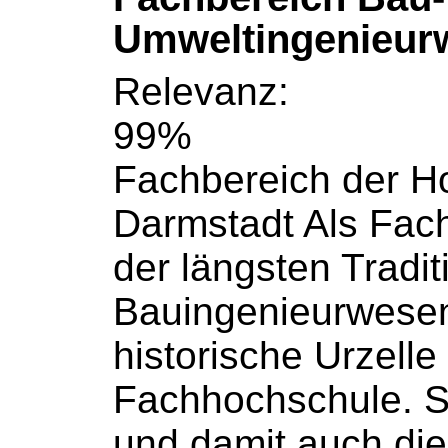
Umweltingenieur
Relevanz:
99%
Fachbereich der
H
Darmstadt Als Fach
der längsten Tradit
Bauingenieurwesen
historische Urzelle
Fachhochschule
. 
und damit auch die