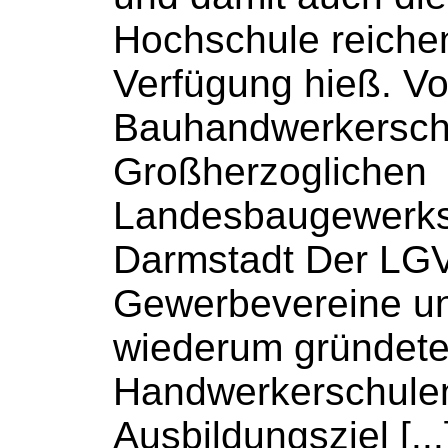
Hochschule
reichen 
Verfügung hieß. Vo
Bauhandwerkersch
Großherzoglichen
Landesbaugewerks
Darmstadt Der LGV 
Gewerbevereine un
wiederum gründet
Handwerkerschule
Ausbildungsziel [...