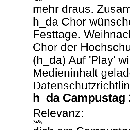
mehr draus. Zusa
h_da Chor wünsch
Festtage. Weihnac
Chor der
Hochschu
(h_da) Auf 'Play' w
Medieninhalt gelad
Datenschutzrichtli
h_da Campustag 
Relevanz:
74%