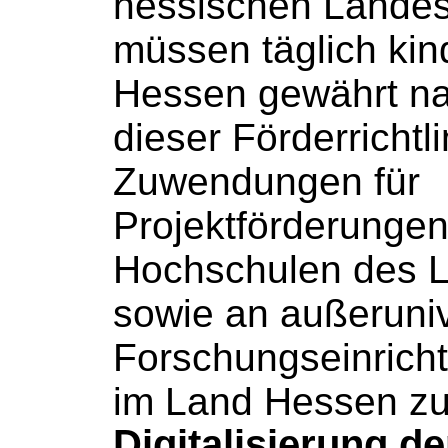
hessischen Landes
müssen täglich kind
Hessen gewährt n
dieser Förderrichtli
Zuwendungen für
Projektförderunge
Hochschulen
des 
sowie an außeruniv
Forschungseinricht
im Land Hessen zu
Digitalisierung de