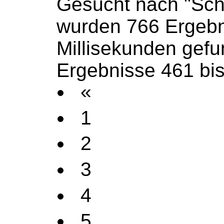
Gesucht nach "Sch
wurden 766 Ergebn
Millisekunden gef
Ergebnisse 461 bi
«
1
2
3
4
5