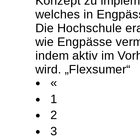
Konzept zu implem
welches in Engpäs
Die
Hochschule
era
wie Engpässe ver
indem aktiv im Vor
wird. „Flexsumer“
«
1
2
3