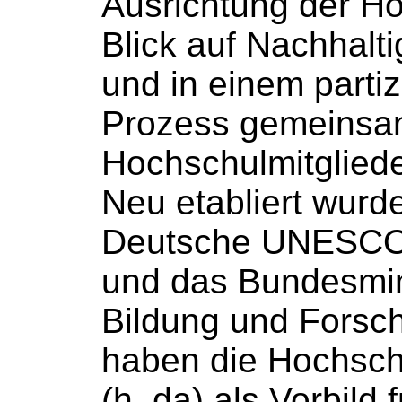
Ausrichtung der
Ho
Blick auf Nachhalt
und in einem partiz
Prozess gemeinsa
Hochschulmitglied
Neu etabliert wurde
Deutsche UNESCO
und das Bundesmin
Bildung und Fors
haben die
Hochsch
(h_da) als Vorbild 