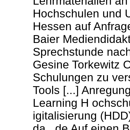
Lehrmaterialien an
Hochschulen
und U
Hessen auf Anfrag
Baier Mediendidakt
Sprechstunde nach
Gesine Torkewitz
O
Schulungen
zu ver
Tools [...] Anregu
Learning H
ochsch
igitalisierung (HD
da . de Auf einen Bl