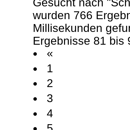
Gesucht nach "Sch
wurden 766 Ergebn
Millisekunden gef
Ergebnisse 81 bis 
«
1
2
3
4
5