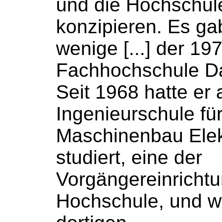
und die
Hochschul
konzipieren. Es gab
wenige [...] der 1
Fachhochschule
Da
Seit 1968 hatte er 
Ingenieurschule
fü
Maschinenbau Elek
studiert, eine der
Vorgängereinricht
Hochschule
, und w