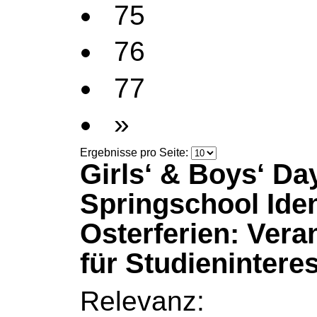
75
76
77
»
Ergebnisse pro Seite:
Girls‘ & Boys‘ Da
Springschool Iden
Osterferien: Vera
für Studieninteres
Relevanz: