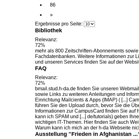
86
»
Ergebnisse pro Seite:
Bibliothek
Relevanz:
72%
mehr als 800 Zeitschriften-Abonnements sowie
Fachdatenbanken.
Weitere
Informationen zur L
und unseren Services finden Sie auf der Websi
FAQ
Relevanz:
72%
bmail.stud.h-da.de finden Sie unseren Webmai
sowie Links zu
weiteren
Anleitungen und Inform
Einrichtung Mailcients & Apps (IMAP) ( [...] 
führen Sie den Upload durch, bevor Sie die Üb
Informationen zur CampusCard finden Sie auf 
kann ich SPAM und [...] de/tutorials) geben Ihn
wichtigen IT-Themen. Hier finden Sie auch
Wei
Warum kann ich mich an der h-da Webseite nich
Ausstellung "Frieden in Afghanistan ...