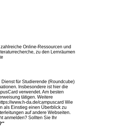
 zahlreiche Online-Ressourcen und
iteraturrecherche, zu den Lernräumen
te
l Dienst für Studierende (Roundcube)
ationen. Insbesondere ist hier die
CampusCard verwendet. Am besten
erweisung tätigen.
Weitere
https://www.h-da.de/campuscard Wie
en als Einstieg einen Überblick zu
terleitungen
auf andere Webseiten.
t anmelden? Sollten Sie Ihr
?"