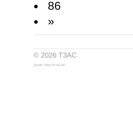
86
»
© 2026 T3AC
Quelle: https://h-da.de/