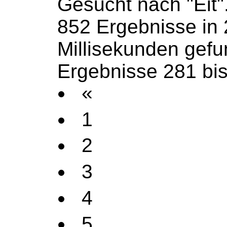
Gesucht nach "Eit"
852 Ergebnisse in
Millisekunden gef
Ergebnisse 281 bi
«
1
2
3
4
5