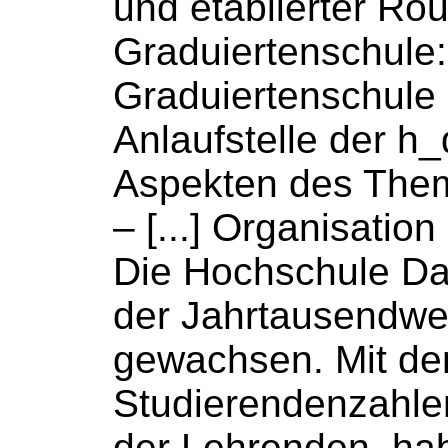
und etablierter Rou
Graduiertenschule
Graduiertenschule
Anlaufstelle der h_
Aspekten des The
– [...] Organisatio
Die
Hochschule
Dar
der Jahrtausendw
gewachsen. Mit de
Studierendenzahlen
der Lehrenden, ha