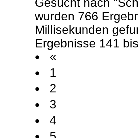
Gesucht nach "Sch
wurden 766 Ergebn
Millisekunden gef
Ergebnisse 141 bi
«
1
2
3
4
5