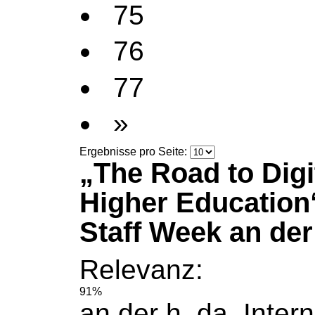
75
76
77
»
Ergebnisse pro Seite:
„The Road to Digit
Higher Education
Staff Week an de
Relevanz:
91%
an der h_da. Intern